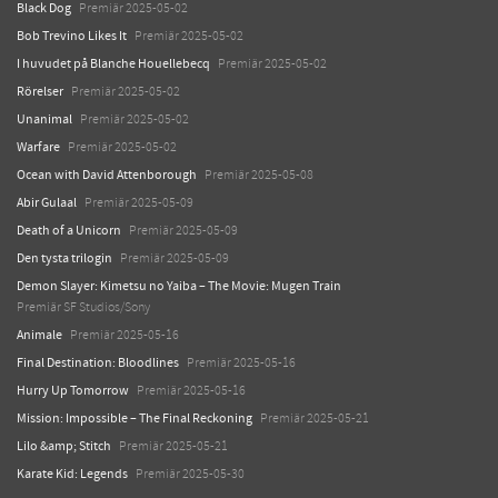
Black Dog
Premiär 2025-05-02
Bob Trevino Likes It
Premiär 2025-05-02
I huvudet på Blanche Houellebecq
Premiär 2025-05-02
Rörelser
Premiär 2025-05-02
Unanimal
Premiär 2025-05-02
Warfare
Premiär 2025-05-02
Ocean with David Attenborough
Premiär 2025-05-08
Abir Gulaal
Premiär 2025-05-09
Death of a Unicorn
Premiär 2025-05-09
Den tysta trilogin
Premiär 2025-05-09
Demon Slayer: Kimetsu no Yaiba – The Movie: Mugen Train
Premiär SF Studios/Sony
Animale
Premiär 2025-05-16
Final Destination: Bloodlines
Premiär 2025-05-16
Hurry Up Tomorrow
Premiär 2025-05-16
Mission: Impossible – The Final Reckoning
Premiär 2025-05-21
Lilo &amp; Stitch
Premiär 2025-05-21
Karate Kid: Legends
Premiär 2025-05-30