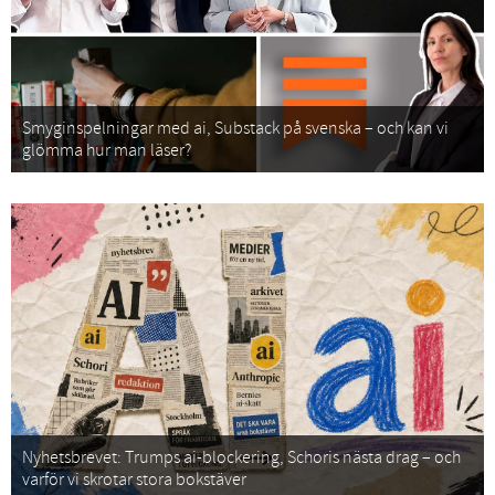
Smyginspelningar med ai, Substack på svenska – och kan vi
glömma hur man läser?
Nyhetsbrevet: Trumps ai-blockering, Schoris nästa drag – och
varför vi skrotar stora bokstäver