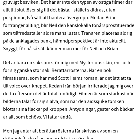
gruvligt besviken. Det här är inte den typen av ostiga filmer där
allt till slut löser sig till det bästa. I stället skildras, utan
pekpinnar, två sätt att hantera övergrepp. Medan Brian
förtränger allting, blir Neil den känslokalla tonårsprostituerade
som tillfredsställer äldre mäns lustar. Tränaren placeras aldrig
på de anklagades bänk, hämndperspektivet är inte aktuellt.
Snyggt, för på så sätt känner man mer för Neil och Brian.
Det är bara en sak som stör mig med Mysterious skin, en i och
för sig ganska stor sak. Berättarrösterna. När en bok
filmatiseras, som här med Scott Heims roman, är det lätt att ta
till voice over-knepet. Redan från början irriterade jag mig över
detta eftersom det är totalt onödigt. Filmen är som starkast när
bilderna talar för sig själva, som när den aidssjuke torsken
blottar sina fläckar på kroppen. Antydningar, gester och blickar
är allt som behövs. Vi fattar ändå.
Men jag antar att berättarrösterna får skrivas av som en
skönhetsfläck på en annars klart sevärd film.