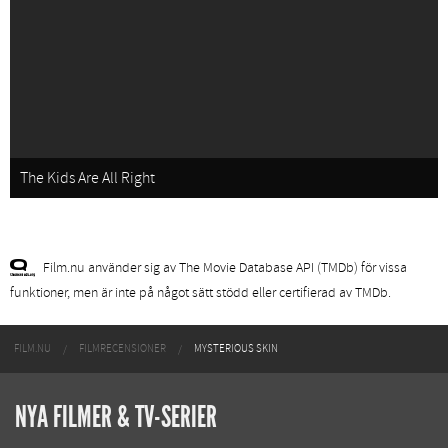
The Kids Are All Right
Film.nu använder sig av The Movie Database API (TMDb) för vissa
funktioner, men är inte på något sätt stödd eller certifierad av TMDb.
FILM.NU
FILMRECENSIONER
MYSTERIOUS SKIN
NYA FILMER & TV-SERIER