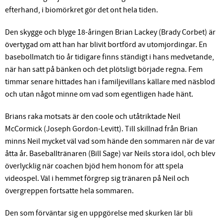
efterhand, i biomörkret gör det ont hela tiden.
Den skygge och blyge 18-åringen Brian Lackey (Brady Corbet) är
övertygad om att han har blivit bortförd av utomjordingar. En
basebollmatch tio år tidigare finns ständigt i hans medvetande,
när han satt på bänken och det plötsligt började regna. Fem
timmar senare hittades han i familjevillans källare med näsblod
och utan något minne om vad som egentligen hade hänt.
Brians raka motsats är den coole och utåtriktade Neil
McCormick (Joseph Gordon-Levitt). Till skillnad från Brian
minns Neil mycket väl vad som hände den sommaren när de var
åtta år. Baseballtränaren (Bill Sage) var Neils stora idol, och blev
överlycklig när coachen bjöd hem honom för att spela
videospel. Väl i hemmet förgrep sig tränaren på Neil och
övergreppen fortsatte hela sommaren.
Den som förväntar sig en uppgörelse med skurken lär bli