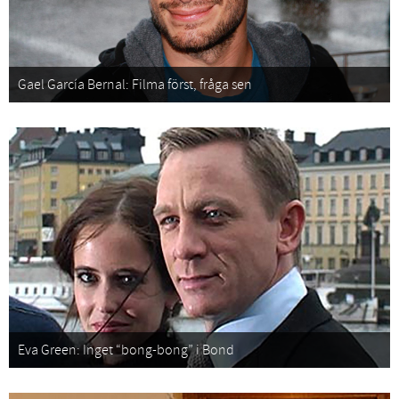
Gael García Bernal: Filma först, fråga sen
Eva Green: Inget “bong-bong” i Bond