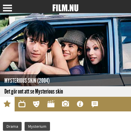
MYSTERIOUS SKIN (2004)
Det gör ont att se Mysterious skin
Drama
Mysterium