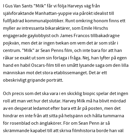
I Gus Van Sants "Milk" får vi följa Harveys väg från
självföraktande Manhattan-yuppie via pårökt idealist till
fullfjädrad kommunalpolitiker. Runt omkring honom finns ett
myller av intressanta bikaraktärer, som Emile Hirschs
engagerade gaylobbyist och James Francos tillbakadragne
pojkvän, men det är ingen tvekan om vem det är som står i
centrum. "Milk" är Sean Penns film, och inte bara för att han
råkar se exakt ut som sin förlaga i fråga. Nej, han lyfter på egen
hand en habil Oscars-film till en smått lysande saga om den lilla
människan mot det stora etablissemanget. Det är ett
obeskrivligt gripande porträtt.
Och precis som det ska vara i en skicklig biopic spelar det ingen
roll att man vet hur det slutar. Harvey Milk må ha blivit mördad
av en desperat ledamot efter bara ett år på posten, men det
hindrar en inte från att sitta på helspänn och hålla tummarna
för rosenblad och änglakörer. För om Sean Penn är så
skrämmande kapabel till att skriva filmhistoria borde han väl