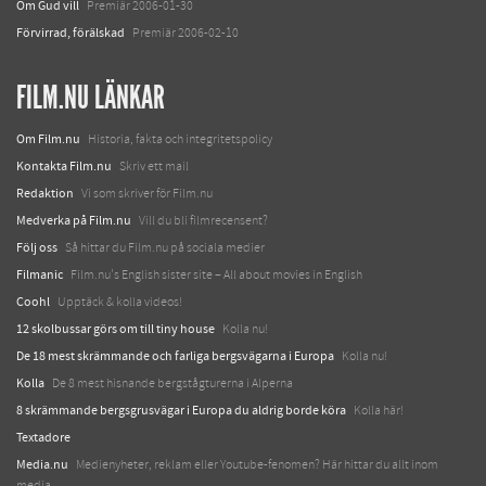
Om Gud vill
Premiär 2006-01-30
Förvirrad, förälskad
Premiär 2006-02-10
FILM.NU LÄNKAR
Om Film.nu
Historia, fakta och integritetspolicy
Kontakta Film.nu
Skriv ett mail
Redaktion
Vi som skriver för Film.nu
Medverka på Film.nu
Vill du bli filmrecensent?
Följ oss
Så hittar du Film.nu på sociala medier
Filmanic
Film.nu's English sister site – All about movies in English
Coohl
Upptäck & kolla videos!
12 skolbussar görs om till tiny house
Kolla nu!
De 18 mest skrämmande och farliga bergsvägarna i Europa
Kolla nu!
Kolla
De 8 mest hisnande bergstågturerna i Alperna
8 skrämmande bergsgrusvägar i Europa du aldrig borde köra
Kolla här!
Textadore
Media.nu
Medienyheter, reklam eller Youtube-fenomen? Här hittar du allt inom
media