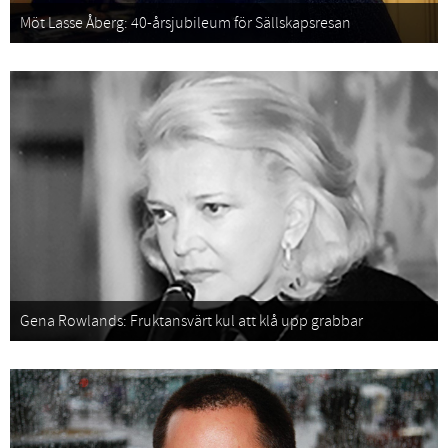
Möt Lasse Åberg: 40-årsjubileum för Sällskapsresan
Gena Rowlands: Fruktansvärt kul att klå upp grabbar