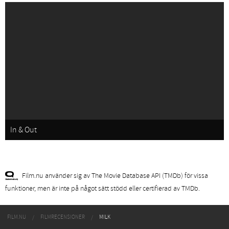
In & Out
Film.nu använder sig av The Movie Database API (TMDb) för vissa
funktioner, men är inte på något sätt stödd eller certifierad av TMDb.
FILM.NU
FILMRECENSIONER
MILK