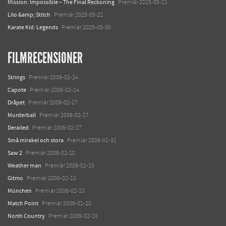
Mission: Impossible – The Final Reckoning
Premiär 2025-05-21
Lilo &amp; Stitch
Premiär 2025-05-21
Karate Kid: Legends
Premiär 2025-05-30
FILMRECENSIONER
Strings
Premiär 2006-02-24
Capote
Premiär 2006-02-24
Dråpet
Premiär 2006-02-17
Murderball
Premiär 2006-02-17
Derailed
Premiär 2006-02-17
Små mirakel och stora
Premiär 2006-01-31
Saw 2
Premiär 2006-02-10
Weather man
Premiär 2006-02-10
Gitmo
Premiär 2006-02-10
München
Premiär 2006-02-10
Match Point
Premiär 2006-01-20
North Country
Premiär 2006-02-10