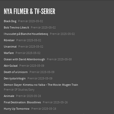
NYA FILMER & TV-SERIER
Black Dog
Premiär 2025-05-02
Bob Trevino Likes It
Premiär 2025-05-02
I huvudet på Blanche Houellebecq
Premiär 2025-05-02
Rörelser
Premiär 2025-05-02
Unanimal
Premiär 2025-05-02
Warfare
Premiär 2025-05-02
Ocean with David Attenborough
Premiär 2025-05-08
Abir Gulaal
Premiär 2025-05-09
Death of a Unicorn
Premiär 2025-05-09
Den tysta trilogin
Premiär 2025-05-09
Demon Slayer: Kimetsu no Yaiba – The Movie: Mugen Train
Premiär SF Studios/Sony
Animale
Premiär 2025-05-16
Final Destination: Bloodlines
Premiär 2025-05-16
Hurry Up Tomorrow
Premiär 2025-05-16