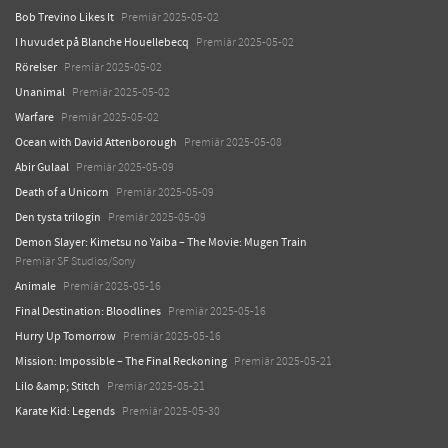
Bob Trevino Likes It
Premiär 2025-05-02
I huvudet på Blanche Houellebecq
Premiär 2025-05-02
Rörelser
Premiär 2025-05-02
Unanimal
Premiär 2025-05-02
Warfare
Premiär 2025-05-02
Ocean with David Attenborough
Premiär 2025-05-08
Abir Gulaal
Premiär 2025-05-09
Death of a Unicorn
Premiär 2025-05-09
Den tysta trilogin
Premiär 2025-05-09
Demon Slayer: Kimetsu no Yaiba – The Movie: Mugen Train
Premiär SF Studios/Sony
Animale
Premiär 2025-05-16
Final Destination: Bloodlines
Premiär 2025-05-16
Hurry Up Tomorrow
Premiär 2025-05-16
Mission: Impossible – The Final Reckoning
Premiär 2025-05-21
Lilo &amp; Stitch
Premiär 2025-05-21
Karate Kid: Legends
Premiär 2025-05-30