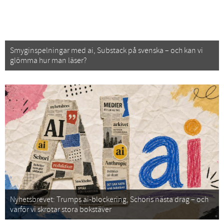
Smyginspelningar med ai, Substack på svenska – och kan vi
glömma hur man läser?
Nyhetsbrevet: Trumps ai-blockering, Schoris nästa drag – och
varför vi skrotar stora bokstäver