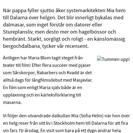
När pappa fyller sjuttio åker systemarkitekten Mia hem
till Dalarna över helgen. Det blir innerligt bykalas med
dalmasar, som inget förstår om datorer eller
Stureplansliv, men desto mer om hagelbössor och
hembränt. Starkt, sorgligt och roligt - en känslomässig
bergochdalbana, tycker vår recensent.
Äntligen har Maria Blom tagit steget från
teater till film! Efter flera succéer med pjäser
som Sårskorpor, Rabarbers och Kvadd är det
alltså dags för långfilmsdebut med Masjävlar.
En film som enligt Maria själv både är en
uppläxning och en kärleksförklaring till
masarna.
Vi följer den utvandrade dalkullan Mia (Sofia Helin) när hon över
en helg reser från sitt liv i Stockholm hem till Dalarna för att fira
sin fars 70-årsdag. En visit som bara på ett dygn ändrar hela