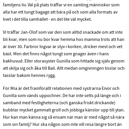
familjens liv. Väl på plats träffar vi en samling människor som
alla har ett tungt bagage att bära på och som alla formats av
livet i det lilla samhället - en del lite väl mycket.
Vi träffar Jan-Olof som var den som alltid snackade om att inte
bli kvar, men som nu bor kvar hemma hos mamma trots att han
är över 30. Farbror Ingvar är styv i korken, dricker mest och vet
bäst. Men det finns något tungt som gnager även i hans
bakhuvud. Eller storasyster Gunilla som hittade sig själv genom
att skilja sig och åka till Bali. Allt medan omgivningen tisslar och
tasslar bakom hennes rygg.
För Mia är det framförallt relationen med systrarna Eivor och
Gunilla som vänds uppochner. De har inte setts på länge och i
samband med festligheterna (och ganska friskt drickande)
bubblar mycket gammalt groll och jobbiga känslor upp till ytan.
Hur kan man känna sig så ensam när man är med något så nära
som sin familj? Hur ska någon som inte vill resa längre bort än