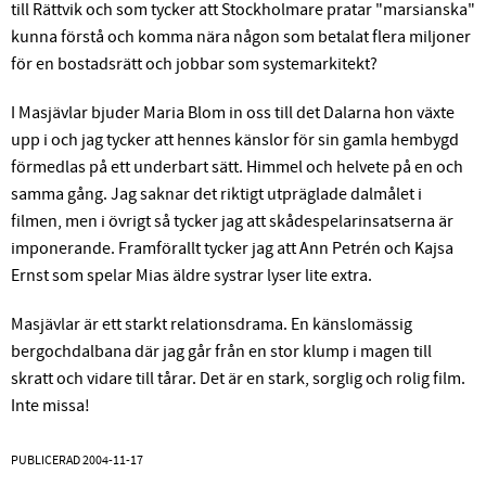
till Rättvik och som tycker att Stockholmare pratar "marsianska"
kunna förstå och komma nära någon som betalat flera miljoner
för en bostadsrätt och jobbar som systemarkitekt?
I Masjävlar bjuder Maria Blom in oss till det Dalarna hon växte
upp i och jag tycker att hennes känslor för sin gamla hembygd
förmedlas på ett underbart sätt. Himmel och helvete på en och
samma gång. Jag saknar det riktigt utpräglade dalmålet i
filmen, men i övrigt så tycker jag att skådespelarinsatserna är
imponerande. Framförallt tycker jag att Ann Petrén och Kajsa
Ernst som spelar Mias äldre systrar lyser lite extra.
Masjävlar är ett starkt relationsdrama. En känslomässig
bergochdalbana där jag går från en stor klump i magen till
skratt och vidare till tårar. Det är en stark, sorglig och rolig film.
Inte missa!
PUBLICERAD
2004-11-17