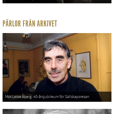
PÄRLOR FRÅN ARKIVET
Möt Lasse Åberg: 40-årsjubileum för Sällskapsresan