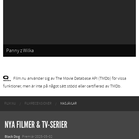
Panny z Wilka
Film.nu använder sig av The Movie Database API (TMDb) för vissa
funktioner, men är inte på något sätt stödd eller certifierad av TMDb.
FILM.NU
FILMRECENSIONER
MASJÄVLAR
NYA FILMER & TV-SERIER
Black Dog
Premiär 2025-05-02