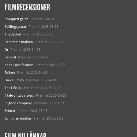
FILMRECENSIONER
Komplett galen
Premiär 2005-05-13
Tvillingsystrar
Premiär 2005-05-13
The Jacket
Premiär 2005-05-13
Den tredje makten
Premiär 2005-05-06
Or
Premiär 2005-04-15
Be cool
Premiär 2005-04-15
Kärlek och fördom
Premiär 2005-04-15
Tolken
Premiär 2005-04-15
Hawaii, Oslo
Premiär 2005-04-08
The Life Aquatic
Premiär 2005-04-01
A tale of two sisters
Premiär 2005-03-25
In good company
Premiär 2005-03-23
Bröder
Premiär 2005-03-23
Som man bäddar
Premiär 2005-05-18
FILM.NU LÄNKAR