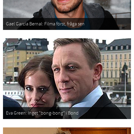
Gael García Bernal: Filma först, fråga sen
Eva Green: Inget “bong-bong” i Bond