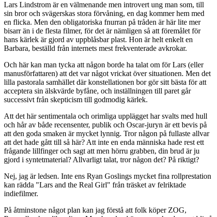
Lars Lindstrom är en välmenande men introvert ung man som, till
sin bror och svägerskas stora förvåning, en dag kommer hem med
en flicka. Men den obligatoriska fnurran på tråden är här lite mer
bisarr än i de flesta filmer, för det är nämligen så att föremålet för
hans kärlek är gjord av uppblåsbar plast. Hon är helt enkelt en
Barbara, beställd från internets mest frekventerade avkrokar.
Och här kan man tycka att någon borde ha talat om för Lars (eller
manusförfattaren) att det var något vrickat över situationen. Men det
lilla pastorala samhället där konstellationen bor gör sitt bästa för att
acceptera sin älskvärde byfåne, och inställningen till paret går
successivt från skepticism till godmodig kärlek.
Att det här sentimentala och orimliga upplägget har svalts med hull
och hår av både recensenter, publik och Oscar-juryn är ett bevis på
att den goda smaken är mycket lynnig. Tror någon på fullaste allvar
att det hade gått till så här? Att inte en enda människa hade rest ett
frågande lillfinger och sagt att men hörru grabben, din brud är ju
gjord i syntetmaterial? Allvarligt talat, tror någon det? På riktigt?
Nej, jag är ledsen. Inte ens Ryan Goslings mycket fina rollprestation
kan rädda "Lars and the Real Girl" från träsket av felriktade
indiefilmer.
På åtminstone något plan kan jag förstå att folk köper ZOG,