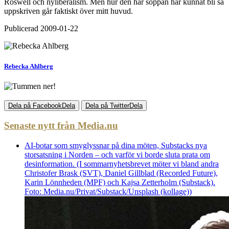
Roswell och nyliberalism. Men hur den här soppan har kunnat bli så
uppskriven går faktiskt över mitt huvud.
Publicerad
2009-01-22
Rebecka Ahlberg
Dela på Facebook
Dela
Dela på Twitter
Dela
Senaste nytt från Media.nu
AI-botar som smyglyssnar på dina möten, Substacks nya
storsatsning i Norden – och varför vi borde sluta prata om
desinformation. (I sommarnyhetsbrevet möter vi bland andra
Christofer Brask (SVT), Daniel Gillblad (Recorded Future),
Karin Lönnheden (MPF) och Kajsa Zetterholm (Substack).
Foto: Media.nu/Privat/Substack/Unsplash (kollage))