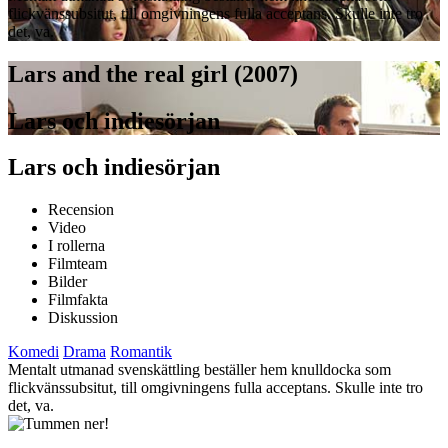
flickvänssubsitut, till omgivningens fulla acceptans. Skulle inte tro
det, va.
Lars and the real girl (2007)
Lars och indiesörjan
Lars och indiesörjan
Recension
Video
I rollerna
Filmteam
Bilder
Filmfakta
Diskussion
Komedi
Drama
Romantik
Mentalt utmanad svenskättling beställer hem knulldocka som
flickvänssubsitut, till omgivningens fulla acceptans. Skulle inte tro
det, va.