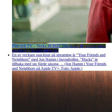
Film och TV – Vecka 16 2025: Din guide till veckans bästa
premiärer • Se alla trailers här
En av veckans snackisar på streaming är “Your Friends and
Neighbors” med Jon Hamm i huvudrollen. “Hacks” är
tillbaka med sin fjärde säsong, ... (Jon Hamm i Your Friends
and Neighbors på Apple TV+. Foto: Apple.)