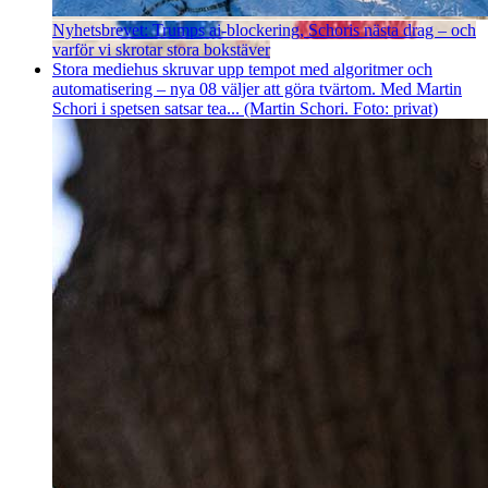
Nyhetsbrevet: Trumps ai-blockering, Schoris nästa drag – och
varför vi skrotar stora bokstäver
Stora mediehus skruvar upp tempot med algoritmer och
automatisering – nya 08 väljer att göra tvärtom. Med Martin
Schori i spetsen satsar tea... (Martin Schori. Foto: privat)