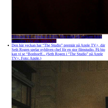
Film och TV – Vecka 14 2025: Din guide till veckans bästa
premiärer • Se alla trailers här
Den här veckan har “The Studio” premiär på Apple TV+, där
Seth Rogen spelar nybliven chef för en stor filmstudio. På bio
kan vi se “Bonhoeff... (Seth Rogen i “The Studio” på Apple
TV+. Foto: Apple.)