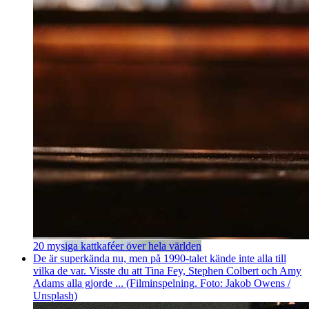
20 mysiga kattkaféer över hela världen
De är superkända nu, men på 1990-talet kände inte alla till
vilka de var. Visste du att Tina Fey, Stephen Colbert och Amy
Adams alla gjorde ... (Filminspelning. Foto: Jakob Owens /
Unsplash)