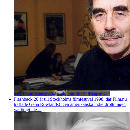
Möt Lasse Åberg: 40-årsjubileum för Sällskapsresan
Flashback 20 år till Stockholms filmfestival 1998, där Film.nu
träffade Gena Rowlands! Den amerikanska indie-drottningen
var tidigt ute ...