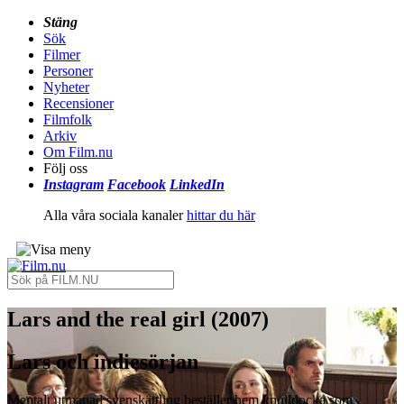
Stäng
Sök
Filmer
Personer
Nyheter
Recensioner
Filmfolk
Arkiv
Om Film.nu
Följ oss
Instagram
Facebook
LinkedIn
Alla våra sociala kanaler
hittar du här
Lars and the real girl (2007)
Lars och indiesörjan
Mentalt utmanad svenskättling beställer hem knulldocka som