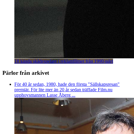
18 kända skådespelare i reklamfilmer från 1990-talet
Pärlor från arkivet
För 40 år sedan, 1980, hade den första "Sällskapsresan"
premiär. För lite mer än 20 år sedan träffade Film.nu
upphovsmannen Lasse Åberg ...