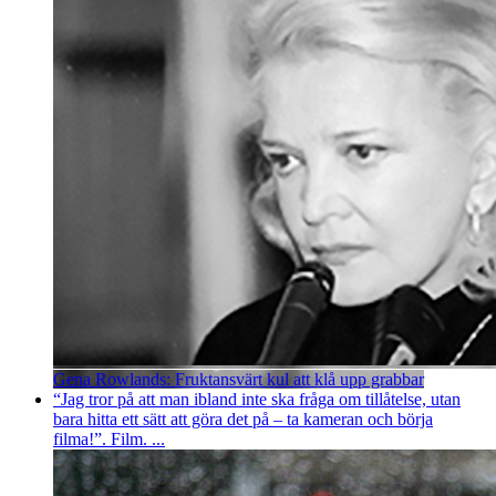
Gena Rowlands: Fruktansvärt kul att klå upp grabbar
“Jag tror på att man ibland inte ska fråga om tillåtelse, utan
bara hitta ett sätt att göra det på – ta kameran och börja
filma!”. Film. ...