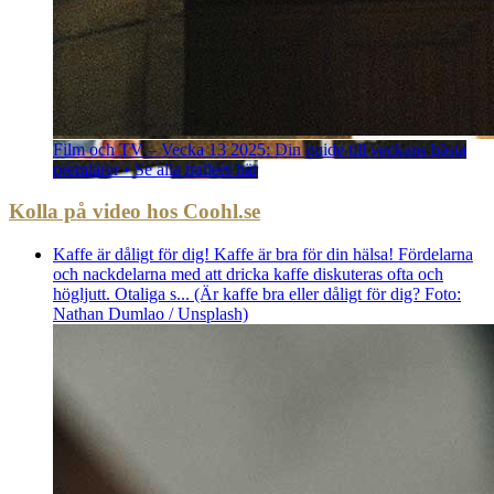
Film och TV – Vecka 13 2025: Din guide till veckans bästa
premiärer • Se alla trailers här
Kolla på video hos Coohl.se
Kaffe är dåligt för dig! Kaffe är bra för din hälsa! Fördelarna
och nackdelarna med att dricka kaffe diskuteras ofta och
högljutt. Otaliga s... (Är kaffe bra eller dåligt för dig? Foto:
Nathan Dumlao / Unsplash)