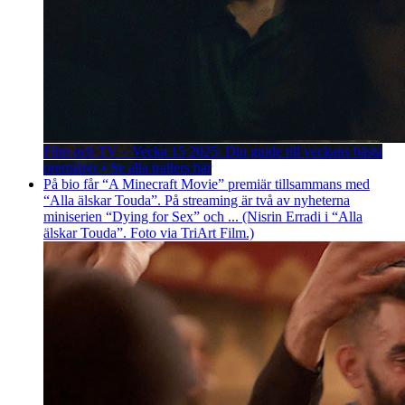
Film och TV – Vecka 15 2025: Din guide till veckans bästa
premiärer • Se alla trailers här
På bio får “A Minecraft Movie” premiär tillsammans med
“Alla älskar Touda”. På streaming är två av nyheterna
miniserien “Dying for Sex” och ... (Nisrin Erradi i “Alla
älskar Touda”. Foto via TriArt Film.)