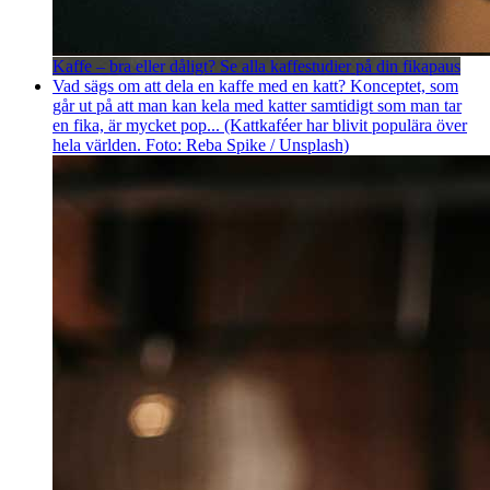
Kaffe – bra eller dåligt? Se alla kaffestudier på din fikapaus
Vad sägs om att dela en kaffe med en katt? Konceptet, som
går ut på att man kan kela med katter samtidigt som man tar
en fika, är mycket pop... (Kattkaféer har blivit populära över
hela världen. Foto: Reba Spike / Unsplash)