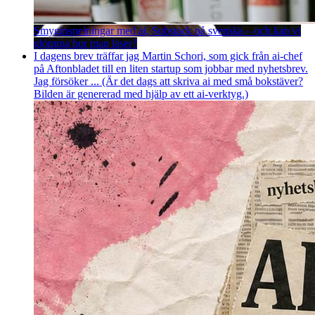
Smyginspelningar med ai, Substack på svenska – och kan vi
glömma hur man läser?
I dagens brev träffar jag Martin Schori, som gick från ai-chef
på Aftonbladet till en liten startup som jobbar med nyhetsbrev.
Jag försöker ... (Är det dags att skriva ai med små bokstäver?
Bilden är genererad med hjälp av ett ai-verktyg.)