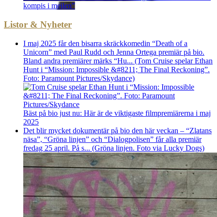
kompis i mejlen”
Listor & Nyheter
I maj 2025 får den bisarra skräckkomedin “Death of a
Unicorn” med Paul Rudd och Jenna Ortega premiär på bio.
Bland andra premiärer märks “Hu... (Tom Cruise spelar Ethan
Hunt i “Mission: Impossible &#8211; The Final Reckoning”.
Foto: Paramount Pictures/Skydance)
Bäst på bio just nu: Här är de viktigaste filmpremiärerna i maj
2025
Det blir mycket dokumentär på bio den här veckan – “Zlatans
näsa”, “Gröna linjen” och “Dialogpolisen” får alla premiär
fredag 25 april. På s... (Gröna linjen. Foto via Lucky Dogs)