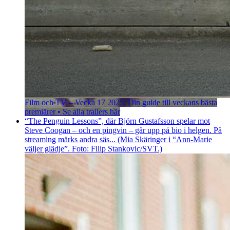
Film och TV – Vecka 17 2025: Din guide till veckans bästa
premiärer • Se alla trailers här
“The Penguin Lessons”, där Björn Gustafsson spelar mot
Steve Coogan – och en pingvin – går upp på bio i helgen. På
streaming märks andra säs... (Mia Skäringer i “Ann-Marie
väljer glädje”. Foto: Filip Stankovic/SVT.)