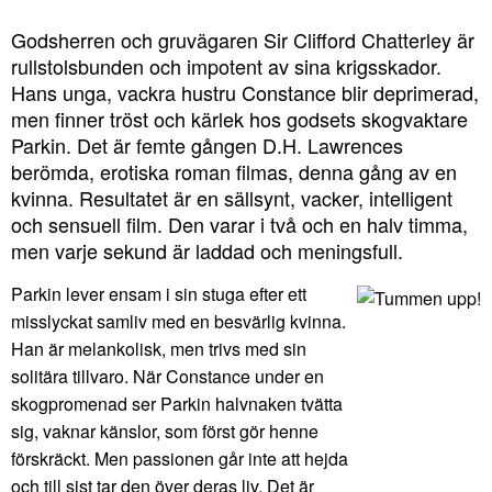
Godsherren och gruvägaren Sir Clifford Chatterley är
rullstolsbunden och impotent av sina krigsskador.
Hans unga, vackra hustru Constance blir deprimerad,
men finner tröst och kärlek hos godsets skogvaktare
Parkin. Det är femte gången D.H. Lawrences
berömda, erotiska roman filmas, denna gång av en
kvinna. Resultatet är en sällsynt, vacker, intelligent
och sensuell film. Den varar i två och en halv timma,
men varje sekund är laddad och meningsfull.
Parkin lever ensam i sin stuga efter ett
misslyckat samliv med en besvärlig kvinna.
Han är melankolisk, men trivs med sin
solitära tillvaro. När Constance under en
skogpromenad ser Parkin halvnaken tvätta
sig, vaknar känslor, som först gör henne
förskräckt. Men passionen går inte att hejda
och till sist tar den över deras liv. Det är