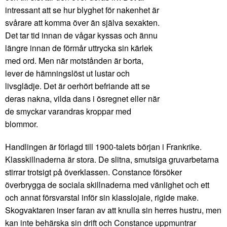
intressant att se hur blyghet för nakenhet är
svårare att komma över än själva sexakten.
Det tar tid innan de vågar kyssas och ännu
längre innan de förmår uttrycka sin kärlek
med ord. Men när motstånden är borta,
lever de hämningslöst ut lustar och
livsglädje. Det är oerhört befriande att se
deras nakna, vilda dans i ösregnet eller när
de smyckar varandras kroppar med
blommor.
Handlingen är förlagd till 1900-talets början i Frankrike.
Klasskillnaderna är stora. De slitna, smutsiga gruvarbetarna
stirrar trotsigt på överklassen. Constance försöker
överbrygga de sociala skillnaderna med vänlighet och ett
och annat försvarstal inför sin klasslojale, rigide make.
Skogvaktaren inser faran av att knulla sin herres hustru, men
kan inte behärska sin drift och Constance uppmuntrar