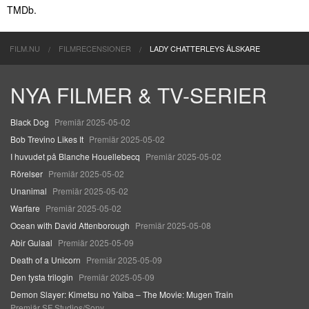
TMDb.
FILM.NU
FILMRECENSIONER
LADY CHATTERLEYS ÄLSKARE
NYA FILMER & TV-SERIER
Black Dog
Premiär 2025-05-02
Bob Trevino Likes It
Premiär 2025-05-02
I huvudet på Blanche Houellebecq
Premiär 2025-05-02
Rörelser
Premiär 2025-05-02
Unanimal
Premiär 2025-05-02
Warfare
Premiär 2025-05-02
Ocean with David Attenborough
Premiär 2025-05-08
Abir Gulaal
Premiär 2025-05-09
Death of a Unicorn
Premiär 2025-05-09
Den tysta trilogin
Premiär 2025-05-09
Demon Slayer: Kimetsu no Yaiba – The Movie: Mugen Train
Premiär SF Studios/Sony