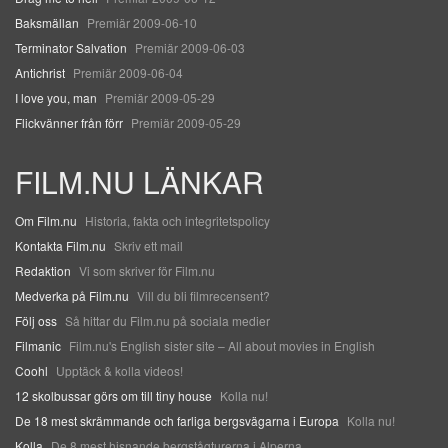
Baksmällan
Premiär 2009-06-10
Terminator Salvation
Premiär 2009-06-03
Antichrist
Premiär 2009-06-04
I love you, man
Premiär 2009-05-29
Flickvänner från förr
Premiär 2009-05-29
FILM.NU LÄNKAR
Om Film.nu
Historia, fakta och integritetspolicy
Kontakta Film.nu
Skriv ett mail
Redaktion
Vi som skriver för Film.nu
Medverka på Film.nu
Vill du bli filmrecensent?
Följ oss
Så hittar du Film.nu på sociala medier
Filmanic
Film.nu's English sister site – All about movies in English
Coohl
Upptäck & kolla videos!
12 skolbussar görs om till tiny house
Kolla nu!
De 18 mest skrämmande och farliga bergsvägarna i Europa
Kolla nu!
Kolla
De 8 mest hisnande bergstågturerna i Alperna