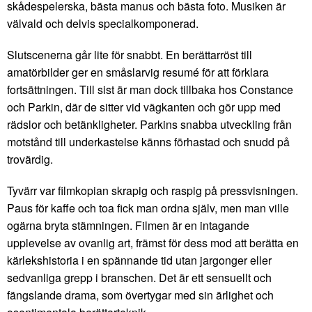
skådespelerska, bästa manus och bästa foto. Musiken är
välvald och delvis specialkomponerad.
Slutscenerna går lite för snabbt. En berättarröst till
amatörbilder ger en småslarvig resumé för att förklara
fortsättningen. Till sist är man dock tillbaka hos Constance
och Parkin, där de sitter vid vägkanten och gör upp med
rädslor och betänkligheter. Parkins snabba utveckling från
motstånd till underkastelse känns förhastad och snudd på
trovärdig.
Tyvärr var filmkopian skrapig och raspig på pressvisningen.
Paus för kaffe och toa fick man ordna själv, men man ville
ogärna bryta stämningen. Filmen är en intagande
upplevelse av ovanlig art, främst för dess mod att berätta en
kärlekshistoria i en spännande tid utan jargonger eller
sedvanliga grepp i branschen. Det är ett sensuellt och
fängslande drama, som övertygar med sin ärlighet och