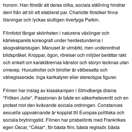
honom. Han förstår att deras olika, sociala ställning hindrar
dem från att bli ett etablerat par. Charlotte försöker finna
lösningar och lyckas slutligen övertyga Parkin.
Filmfotot fångar skönheten i naturens växlingar och
kärleksparets koreografi under herdestunderna i
skogvaktarstugan. Manuset är utmärkt, men underordnat
bildspråket. Kroppar, ögon, rörelser och miljöer berättar rakt
och enkelt om karaktärernas känslor och storyn tecknas utan
omsvep. Huvudroller och biroller är välbesatta och
välregisserade. Inga karikatyrer eller stereotypa figurer.
Filmen har inslag av klasskampen i Strindbergs drama
"Fröken Julie". Passionen är både en säkerhetsventil och en
protest mot den kvävande sociala ordningen. Constances
sexuella uppvaknande är kopplat till Europas politiska och
sociala brytningstid. Filmen har prisbelönts med Frankrikes
egen Oscar, "César", för bästa film, bästa regissör, bästa