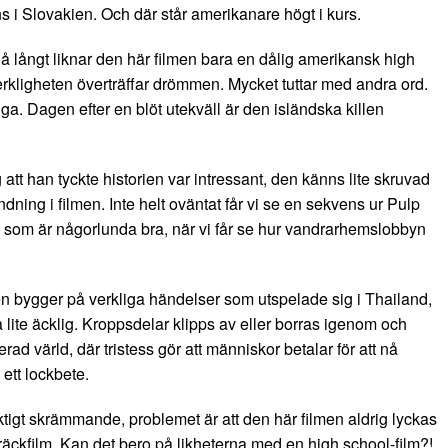
 i Slovakien. Och där står amerikanare högt i kurs.
 Så långt liknar den här filmen bara en dålig amerikansk high
rkligheten överträffar drömmen. Mycket tuttar med andra ord.
liga. Dagen efter en blöt utekväll är den isländska killen
att han tyckte historien var intressant, den känns lite skruvad
ning i filmen. Inte helt oväntat får vi se en sekvens ur Pulp
en som är någorlunda bra, när vi får se hur vandrarhemslobbyn
n bygger på verkliga händelser som utspelade sig i Thailand,
 lite äcklig. Kroppsdelar klipps av eller borras igenom och
ad värld, där tristess gör att människor betalar för att nå
ett lockbete.
tigt skrämmande, problemet är att den här filmen aldrig lyckas
skräckfilm. Kan det bero på likheterna med en high school-film?!