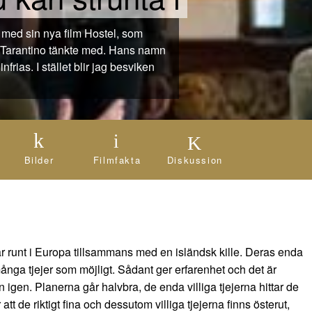
d Tarantino tänkte med. Hans namn
frias. I stället blir jag besviken
Bilder
Filmfakta
Diskussion
ar runt i Europa tillsammans med en isländsk kille. Deras enda
ånga tjejer som möjligt. Sådant ger erfarenhet och det är
n igen. Planerna går halvbra, de enda villiga tjejerna hittar de
att de riktigt fina och dessutom villiga tjejerna finns österut,