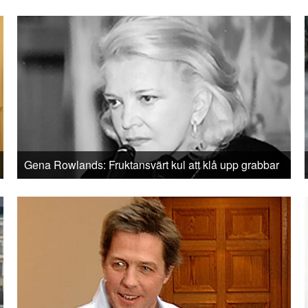
Gena Rowlands: Fruktansvärt kul att klå upp grabbar