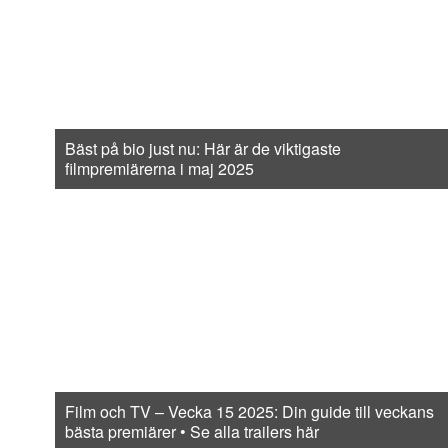
Bäst på bio just nu: Här är de viktigaste
filmpremiärerna i maj 2025
Film och TV – Vecka 15 2025: Din guide till veckans
bästa premiärer • Se alla trailers här