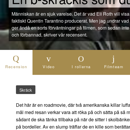
Människan är en sjuk varelse. Det är vad Eli Roth vill visa med sin nya film Hostel, som
faktiskt Quentin Tarantino producerat. Men jag undrar va
ger ändå en sorts förväntningar på filmen, som sedan inte in
och förbannad, skriver vår recensent.
Recension
Video
I rollerna
Filmteam
Skräck
Det här är en roadmovie, där två amerikanska killar luff
mål med resan verkar vara att röka på och sätta på så m
sådant de ska tänka tillbaka på när de sitter i skolbänke
på bordeller. Av en slump träffar de en kille som berättar 