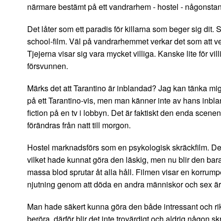
närmare bestämt på ett vandrarhem - hostel - någonstans
Det låter som ett paradis för killarna som beger sig dit.
school-film. Väl på vandrarhemmet verkar det som att ve
Tjejerna visar sig vara mycket villiga. Kanske lite för vil
försvunnen.
Märks det att Tarantino är inblandad? Jag kan tänka mig 
på ett Tarantino-vis, men man känner inte av hans inbland
fiction på en tv i lobbyn. Det är faktiskt den enda scen
förändras från natt till morgon.
Hostel marknadsförs som en psykologisk skräckfilm. De
vilket hade kunnat göra den läskig, men nu blir den bara
massa blod sprutar åt alla håll. Filmen visar en korrumper
njutning genom att döda en andra människor och sex är 
Man hade säkert kunna göra den både intressant och rik
beröra, därför blir det inte trovärdigt och aldrig någon 