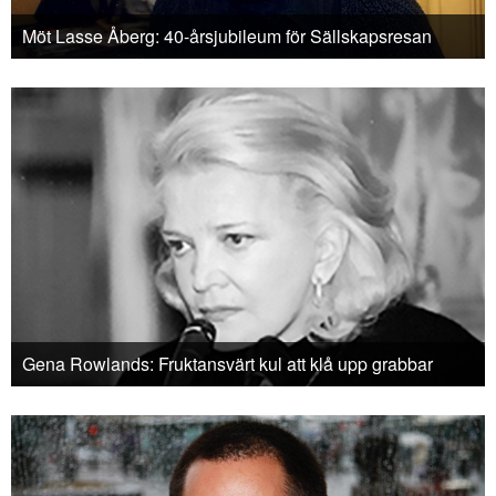
Möt Lasse Åberg: 40-årsjubileum för Sällskapsresan
Gena Rowlands: Fruktansvärt kul att klå upp grabbar