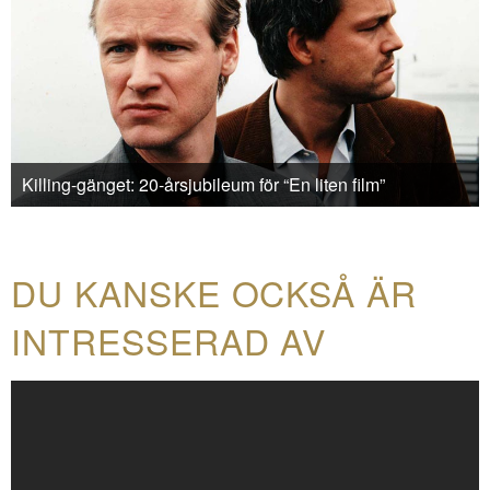
Killing-gänget: 20-årsjubileum för “En liten film”
DU KANSKE OCKSÅ ÄR
INTRESSERAD AV