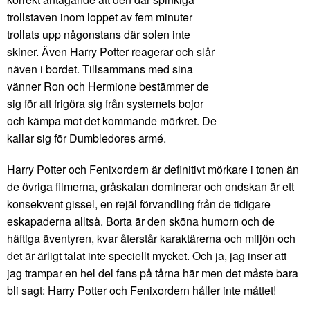
trollstaven inom loppet av fem minuter
trollats upp någonstans där solen inte
skiner. Även Harry Potter reagerar och slår
näven i bordet. Tillsammans med sina
vänner Ron och Hermione bestämmer de
sig för att frigöra sig från systemets bojor
och kämpa mot det kommande mörkret. De
kallar sig för Dumbledores armé.
Harry Potter och Fenixordern är definitivt mörkare i tonen än
de övriga filmerna, gråskalan dominerar och ondskan är ett
konsekvent gissel, en rejäl förvandling från de tidigare
eskapaderna alltså. Borta är den sköna humorn och de
häftiga äventyren, kvar återstår karaktärerna och miljön och
det är ärligt talat inte speciellt mycket. Och ja, jag inser att
jag trampar en hel del fans på tårna här men det måste bara
bli sagt: Harry Potter och Fenixordern håller inte måttet!