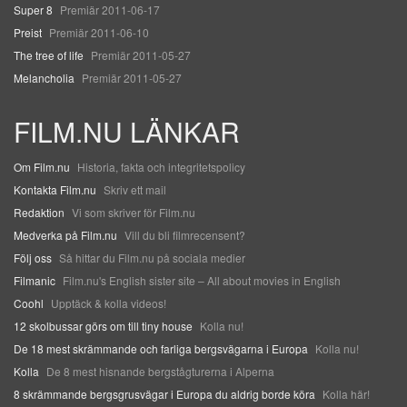
Super 8
Premiär 2011-06-17
Preist
Premiär 2011-06-10
The tree of life
Premiär 2011-05-27
Melancholia
Premiär 2011-05-27
FILM.NU LÄNKAR
Om Film.nu
Historia, fakta och integritetspolicy
Kontakta Film.nu
Skriv ett mail
Redaktion
Vi som skriver för Film.nu
Medverka på Film.nu
Vill du bli filmrecensent?
Följ oss
Så hittar du Film.nu på sociala medier
Filmanic
Film.nu's English sister site – All about movies in English
Coohl
Upptäck & kolla videos!
12 skolbussar görs om till tiny house
Kolla nu!
De 18 mest skrämmande och farliga bergsvägarna i Europa
Kolla nu!
Kolla
De 8 mest hisnande bergstågturerna i Alperna
8 skrämmande bergsgrusvägar i Europa du aldrig borde köra
Kolla här!