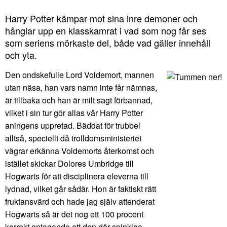
Harry Potter kämpar mot sina inre demoner och
hånglar upp en klasskamrat i vad som nog får ses
som seriens mörkaste del, både vad gäller innehåll
och yta.
Den ondskefulle Lord Voldemort, mannen
utan näsa, han vars namn inte får nämnas,
är tillbaka och han är milt sagt förbannad,
vilket i sin tur gör allas vår Harry Potter
aningens uppretad. Bäddat för trubbel
alltså, speciellt då trolldomsministeriet
vägrar erkänna Voldemorts återkomst och
istället skickar Dolores Umbridge till
Hogwarts för att disciplinera eleverna till
lydnad, vilket går sådär. Hon är faktiskt rätt
fruktansvärd och hade jag själv attenderat
Hogwarts så är det nog ett 100 procent
korrekt antagande att den där spinkiga