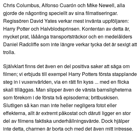
Chris Columbus, Alfonso Cuarón och Mike Newell, alla
gjorde de någonting speciellt av sina filmatiseringar.
Regissören David Yates verkar mest invänta uppföljaren:
Harry Potter och Halvblodsprinsen. Kontentan av detta är,
mycket prat, lååånga transportsträckor och en medelålders
Daniel Radcliffe som inte längre verkar tycka det är sexigt att
trolla.
Självklart finns det även en del positiva saker att säga om
filmen; vi erbjuds till exempel Harry Potters första stapplande
steg in i vuxenvärlden, via en rätt fin kyss ... med en flicka
skall tilläggas. Man slipper även de värsta barnsligheterna
som förekom i de första två episoderna; britbuskisen.
Slutligen så kan man inte heller negligera fotot eller
effekterna, allt är extremt påkostat och däruti ligger en stor
del av filmens faktiska underhållningsvärde. Dock hjälper
inte detta, charmen är borta och med det även mitt intresse.