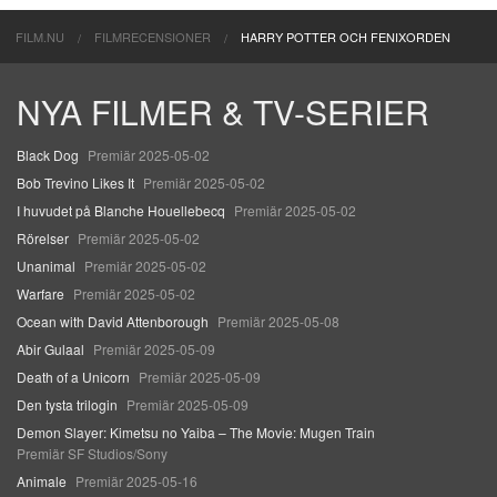
FILM.NU
FILMRECENSIONER
HARRY POTTER OCH FENIXORDEN
NYA FILMER & TV-SERIER
Black Dog
Premiär 2025-05-02
Bob Trevino Likes It
Premiär 2025-05-02
I huvudet på Blanche Houellebecq
Premiär 2025-05-02
Rörelser
Premiär 2025-05-02
Unanimal
Premiär 2025-05-02
Warfare
Premiär 2025-05-02
Ocean with David Attenborough
Premiär 2025-05-08
Abir Gulaal
Premiär 2025-05-09
Death of a Unicorn
Premiär 2025-05-09
Den tysta trilogin
Premiär 2025-05-09
Demon Slayer: Kimetsu no Yaiba – The Movie: Mugen Train
Premiär SF Studios/Sony
Animale
Premiär 2025-05-16