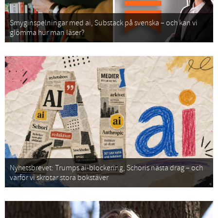
Smyginspelningar med ai, Substack på svenska – och kan vi
glömma hur man läser?
Nyhetsbrevet: Trumps ai-blockering, Schoris nästa drag – och
varför vi skrotar stora bokstäver