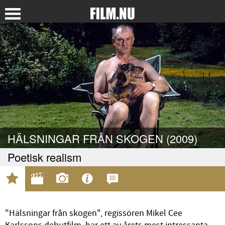
HÄLSNINGAR FRÅN SKOGEN (2009)
Poetisk realism
"Hälsningar från skogen", regissören Mikel Cee