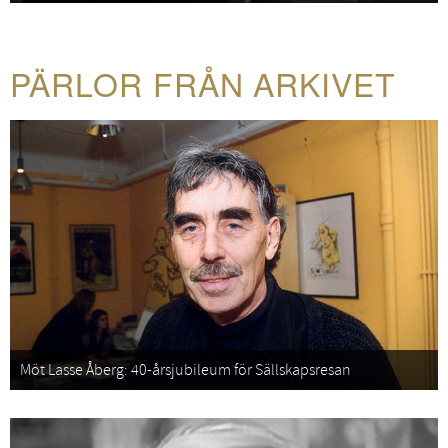
PÄRLOR FRÅN ARKIVET
Möt Lasse Åberg: 40-årsjubileum för Sällskapsresan