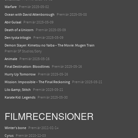
Warfare
Premiär 2025-05-02
Ocean with David Attenborough
Premiär 2025-05-08
Abir Gulaal
Premiär 2025-05-09
Death of a Unicorn
Premiär 2025-05-09
Den tysta trilogin
Premiär 2025-05-09
Demon Slayer: Kimetsu no Yaiba – The Movie: Mugen Train
Premiär SF Studios/Sony
Animale
Premiär 2025-05-16
Final Destination: Bloodlines
Premiär 2025-05-16
Hurry Up Tomorrow
Premiär 2025-05-16
Mission: Impossible – The Final Reckoning
Premiär 2025-05-21
Lilo &amp; Stitch
Premiär 2025-05-21
Karate Kid: Legends
Premiär 2025-05-30
FILMRECENSIONER
Winter's bone
Premiär 2011-01-14
Cyrus
Premiär 2010-12-03