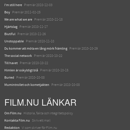
I'm still here
Premiär 2010-12-03
Boy
Premiär 2011-02-25
We are what we are
Premiär 2010-11-18
Hjärtslag
Premiär 2010-11-17
Biutiful
Premiär 2010-11-26
Unstoppable
Premiär 2010-11-10
Du kommer att möta en lång mörk främling
Premiär 2010-10-29
The social network
Premiär 2010-10-22
Till havet
Premiär 2010-10-22
Himlen är oskyldigt blå
Premiär 2010-10-15
Buried
Premiär 2010-10-08
Mumintrollet och kometjakten
Premiär 2010-10-08
FILM.NU LÄNKAR
Om Film.nu
Historia, fakta och integritetspolicy
Kontakta Film.nu
Skriv ett mail
Redaktion
Vi som skriver för Film.nu