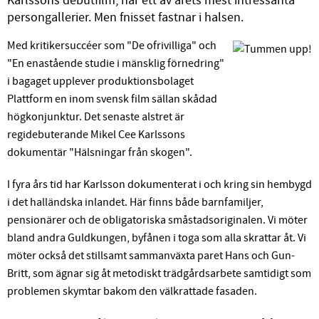
Karlssons debutfilm, har ett av årets mest intressanta
persongallerier. Men fnisset fastnar i halsen.
Med kritikersuccéer som "De ofrivilliga" och
"En enastående studie i mänsklig förnedring"
i bagaget upplever produktionsbolaget
Plattform en inom svensk film sällan skådad
högkonjunktur. Det senaste alstret är
regidebuterande Mikel Cee Karlssons
dokumentär "Hälsningar från skogen".
I fyra års tid har Karlsson dokumenterat i och kring sin hembygd
i det halländska inlandet. Här finns både barnfamiljer,
pensionärer och de obligatoriska småstadsoriginalen. Vi möter
bland andra Guldkungen, byfånen i toga som alla skrattar åt. Vi
möter också det stillsamt sammanväxta paret Hans och Gun-
Britt, som ägnar sig åt metodiskt trädgårdsarbete samtidigt som
problemen skymtar bakom den välkrattade fasaden.