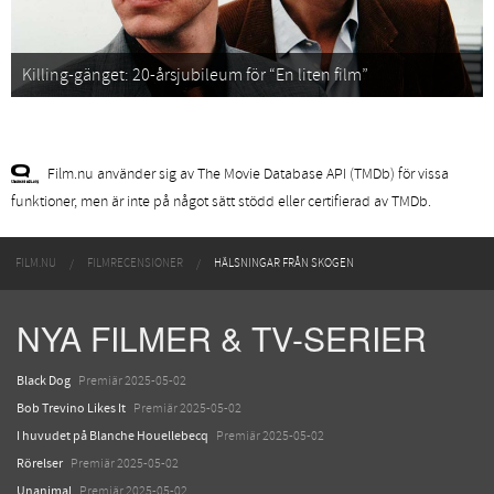
Killing-gänget: 20-årsjubileum för “En liten film”
Film.nu använder sig av The Movie Database API (TMDb) för vissa
funktioner, men är inte på något sätt stödd eller certifierad av TMDb.
FILM.NU
FILMRECENSIONER
HÄLSNINGAR FRÅN SKOGEN
NYA FILMER & TV-SERIER
Black Dog
Premiär 2025-05-02
Bob Trevino Likes It
Premiär 2025-05-02
I huvudet på Blanche Houellebecq
Premiär 2025-05-02
Rörelser
Premiär 2025-05-02
Unanimal
Premiär 2025-05-02