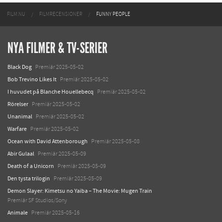
FILM.NU
FILMRECENSIONER
FUNNY PEOPLE
NYA FILMER & TV-SERIER
Black Dog
Premiär 2025-05-02
Bob Trevino Likes It
Premiär 2025-05-02
I huvudet på Blanche Houellebecq
Premiär 2025-05-02
Rörelser
Premiär 2025-05-02
Unanimal
Premiär 2025-05-02
Warfare
Premiär 2025-05-02
Ocean with David Attenborough
Premiär 2025-05-08
Abir Gulaal
Premiär 2025-05-09
Death of a Unicorn
Premiär 2025-05-09
Den tysta trilogin
Premiär 2025-05-09
Demon Slayer: Kimetsu no Yaiba – The Movie: Mugen Train
Premiär SF Studios/Sony
Animale
Premiär 2025-05-16