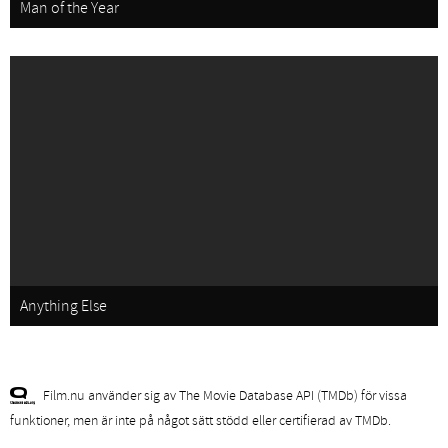
Man of the Year
Anything Else
Film.nu använder sig av The Movie Database API (TMDb) för vissa
funktioner, men är inte på något sätt stödd eller certifierad av TMDb.