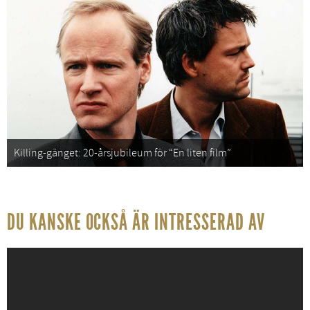
Killing-gänget: 20-årsjubileum för “En liten film”
DU KANSKE OCKSÅ ÄR INTRESSERAD AV