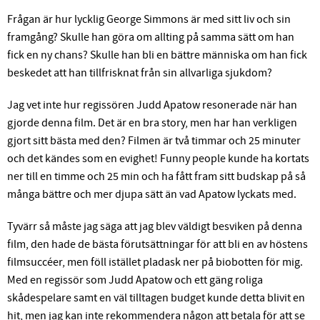
Frågan är hur lycklig George Simmons är med sitt liv och sin
framgång? Skulle han göra om allting på samma sätt om han
fick en ny chans? Skulle han bli en bättre människa om han fick
beskedet att han tillfrisknat från sin allvarliga sjukdom?
Jag vet inte hur regissören Judd Apatow resonerade när han
gjorde denna film. Det är en bra story, men har han verkligen
gjort sitt bästa med den? Filmen är två timmar och 25 minuter
och det kändes som en evighet! Funny people kunde ha kortats
ner till en timme och 25 min och ha fått fram sitt budskap på så
många bättre och mer djupa sätt än vad Apatow lyckats med.
Tyvärr så måste jag säga att jag blev väldigt besviken på denna
film, den hade de bästa förutsättningar för att bli en av höstens
filmsuccéer, men föll istället pladask ner på biobotten för mig.
Med en regissör som Judd Apatow och ett gäng roliga
skådespelare samt en väl tilltagen budget kunde detta blivit en
hit, men jag kan inte rekommendera någon att betala för att se