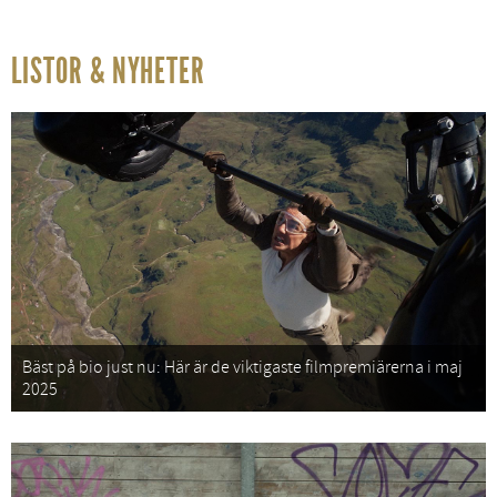
LISTOR & NYHETER
Bäst på bio just nu: Här är de viktigaste filmpremiärerna i maj
2025