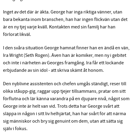
Inget av det där är äkta. George har inga riktiga vänner, utan
bara bekanta inom branschen, han har ingen flickvän utan det
är en ny tjej varje kväll. Kontakten med sin familj har han
förlorat likväl.
I den svåra situation George hamnat finner han en ändå en vän,
Ira Wright (Seth Rogen). Även han är komiker, men ny i gebitet
och inte i närheten av Georges framgång. Ira får ett lockande
erbjudande av sin idol - att skriva skämt åt honom.
Den nyblivne assistenten och chefen umgås ständigt, reser till
olika ståupp-gig, raggar upp tjejer tillsammans, pratar om sitt
förflutna och lär känna varandra på en djupare nivå, något som
George inte är helt van vid. Trots detta har George svårt att
släppa in någon i sitt liv helhjärtat, han har svårt för att närma
sig människor och bry sig genuint om dem, utan att sätta sig
själv i fokus.