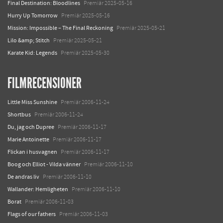
Final Destination: Bloodlines
Premiär 2025-05-16
Hurry Up Tomorrow
Premiär 2025-05-16
Mission: Impossible – The Final Reckoning
Premiär 2025-05-21
Lilo &amp; Stitch
Premiär 2025-05-21
Karate Kid: Legends
Premiär 2025-05-30
FILMRECENSIONER
Little Miss Sunshine
Premiär 2006-11-24
Shortbus
Premiär 2006-11-24
Du, jag och Dupree
Premiär 2006-11-17
Marie Antoinette
Premiär 2006-11-17
Flickan i husvagnen
Premiär 2006-11-17
Boog och Elliot - Vilda vänner
Premiär 2006-11-10
De andras liv
Premiär 2006-11-10
Wallander: Hemligheten
Premiär 2006-11-10
Borat
Premiär 2006-11-03
Flags of our fathers
Premiär 2006-11-03