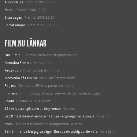
Alice och jag
Premiär 2006-10-27
Babel
Premiär 2006-10-27
Sista dagen
Premiär 2006-10-27
Förortsungar
Premiär 2006-10-27
FILM.NU LÄNKAR
Om Film.nu
Historia, fakta och integritetspolicy
Kontakta Film.nu
Skriv ett mail
Redaktion
Vi som skriver för Film.nu
Medverka på Film.nu
Vill du bli filmrecensent?
Följ oss
Så hittar du Film.nu på sociala medier
Filmanic
Film.nu's English sister site – All about movies in English
Coohl
Upptäck & kolla videos!
12 skolbussar görs om till tiny house
Kolla nu!
De 18 mest skrämmande och farliga bergsvägarna i Europa
Kolla nu!
Kolla
De 8 mest hisnande bergstågturerna i Alperna
8 skrämmande bergsgrusvägar i Europa du aldrig borde köra
Kolla här!