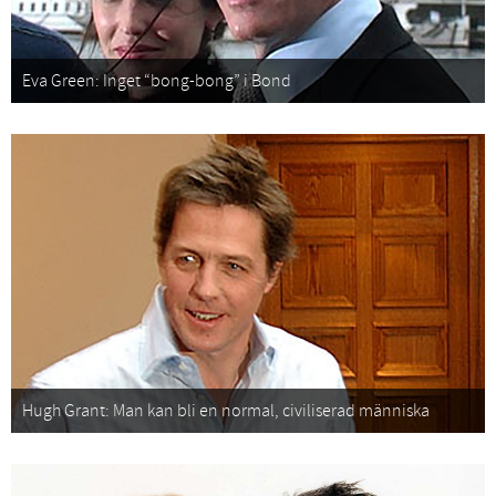
Eva Green: Inget “bong-bong” i Bond
Hugh Grant: Man kan bli en normal, civiliserad människa