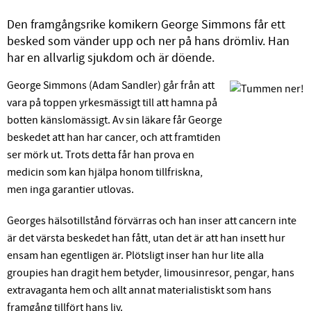
Den framgångsrike komikern George Simmons får ett
besked som vänder upp och ner på hans drömliv. Han
har en allvarlig sjukdom och är döende.
George Simmons (Adam Sandler) går från att
vara på toppen yrkesmässigt till att hamna på
botten känslomässigt. Av sin läkare får George
beskedet att han har cancer, och att framtiden
ser mörk ut. Trots detta får han prova en
medicin som kan hjälpa honom tillfriskna,
men inga garantier utlovas.
Georges hälsotillstånd förvärras och han inser att cancern inte
är det värsta beskedet han fått, utan det är att han insett hur
ensam han egentligen är. Plötsligt inser han hur lite alla
groupies han dragit hem betyder, limousinresor, pengar, hans
extravaganta hem och allt annat materialistiskt som hans
framgång tillfört hans liv.