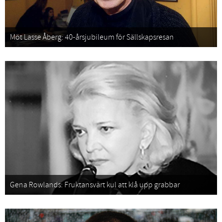
Möt Lasse Åberg: 40-årsjubileum för Sällskapsresan
Gena Rowlands: Fruktansvärt kul att klå upp grabbar