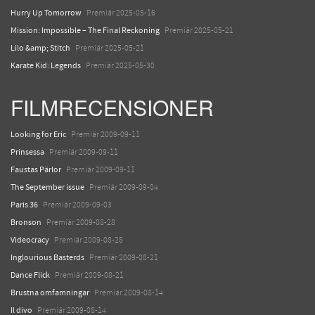
Hurry Up Tomorrow
Premiär 2025-05-16
Mission: Impossible – The Final Reckoning
Premiär 2025-05-21
Lilo &amp; Stitch
Premiär 2025-05-21
Karate Kid: Legends
Premiär 2025-05-30
FILMRECENSIONER
Looking for Eric
Premiär 2009-09-11
Prinsessa
Premiär 2009-09-11
Faustas Pärlor
Premiär 2009-09-11
The September issue
Premiär 2009-09-04
Paris 36
Premiär 2009-09-03
Bronson
Premiär 2009-08-28
Videocracy
Premiär 2009-08-28
Inglourious Basterds
Premiär 2009-08-21
Dance Flick
Premiär 2009-08-21
Brustna omfamningar
Premiär 2009-08-14
Il divo
Premiär 2009-08-14