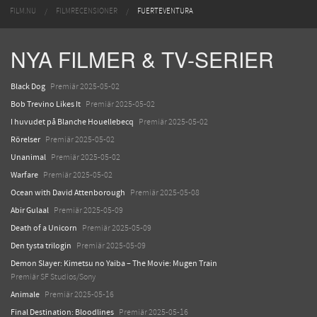
FILM.NU
FILMRECENSIONER
FUERTEVENTURA
NYA FILMER & TV-SERIER
Black Dog
Premiär 2025-05-02
Bob Trevino Likes It
Premiär 2025-05-02
I huvudet på Blanche Houellebecq
Premiär 2025-05-02
Rörelser
Premiär 2025-05-02
Unanimal
Premiär 2025-05-02
Warfare
Premiär 2025-05-02
Ocean with David Attenborough
Premiär 2025-05-08
Abir Gulaal
Premiär 2025-05-09
Death of a Unicorn
Premiär 2025-05-09
Den tysta trilogin
Premiär 2025-05-09
Demon Slayer: Kimetsu no Yaiba – The Movie: Mugen Train
Premiär SF Studios/Sony
Animale
Premiär 2025-05-16
Final Destination: Bloodlines
Premiär 2025-05-16