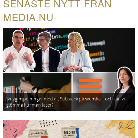
SENASTE NYTT FRÅN
MEDIA.NU
Smyginspelningar med ai, Substack på svenska – och kan vi
glömma hur man läser?