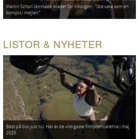
Martin Schori lämnade bladet för inkorgen: ”Ska vara som en
kompis i mejlen”
LISTOR & NYHETER
Bäst på bio just nu: Här är de viktigaste filmpremiärerna i maj
2025