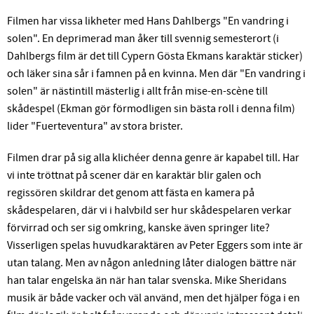
Filmen har vissa likheter med Hans Dahlbergs "En vandring i
solen". En deprimerad man åker till svennig semesterort (i
Dahlbergs film är det till Cypern Gösta Ekmans karaktär sticker)
och läker sina sår i famnen på en kvinna. Men där "En vandring i
solen" är nästintill mästerlig i allt från mise-en-scène till
skådespel (Ekman gör förmodligen sin bästa roll i denna film)
lider "Fuerteventura" av stora brister.
Filmen drar på sig alla klichéer denna genre är kapabel till. Har
vi inte tröttnat på scener där en karaktär blir galen och
regissören skildrar det genom att fästa en kamera på
skådespelaren, där vi i halvbild ser hur skådespelaren verkar
förvirrad och ser sig omkring, kanske även springer lite?
Visserligen spelas huvudkaraktären av Peter Eggers som inte är
utan talang. Men av någon anledning låter dialogen bättre när
han talar engelska än när han talar svenska. Mike Sheridans
musik är både vacker och väl använd, men det hjälper föga i en