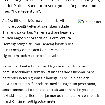
tredje långfilm, efter "Puss" och "Ond tro". Denna gång
är det Mattias Sandström som gör sin långfilmsdebut
med "Fuerteventura".
Att åka till Kanarieöarna verkar ha blivit allt
mindre populärt efter att svensken hittade
Thailand på kartan. Men en stackare beger sig
till den något mer okända ön Fuerteventura
(som egentligen är Gran Canaria) för att surfa,
dricka och glömma den kvinna vars död han
låg bakom i och med en trafikolycka.
Så fort han landar börjar märkliga saker hända. En av
hotellstäderskorna är märkligt lik hans döda flickvän, hans
bartender beter sig som sin kollega i "The Shining", och
huvudkaraktären får problem med antingen sin perception,
sina aritmetiska färdigheter eller så växlar hans fingerantal
faktiskt i mängd. Resan börjar mer och mer att likna en hemsk
mardröm än en solkig solsemester.