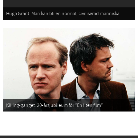
Hugh Grant: Man kan bli en normal, civiliserad människa
Killing-gänget: 20-årsjubileum för “En liten film”