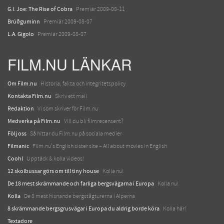
G.I. Joe: The Rise of Cobra
Premiär 2009-08-11
Brúðguminn
Premiär 2009-08-07
L.A. Gigolo
Premiär 2009-08-07
FILM.NU LÄNKAR
Om Film.nu
Historia, fakta och integritetspolicy
Kontakta Film.nu
Skriv ett mail
Redaktion
Vi som skriver för Film.nu
Medverka på Film.nu
Vill du bli filmrecensent?
Följ oss
Så hittar du Film.nu på sociala medier
Filmanic
Film.nu's English sister site – All about movies in English
Coohl
Upptäck & kolla videos!
12 skolbussar görs om till tiny house
Kolla nu!
De 18 mest skrämmande och farliga bergsvägarna i Europa
Kolla nu!
Kolla
De 8 mest hisnande bergstågturerna i Alperna
8 skrämmande bergsgrusvägar i Europa du aldrig borde köra
Kolla här!
Textadore