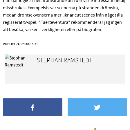
film där logik är helt frånvarande och där varje intressant detalj
missbrukas. Exempelvis var scenerna på stranden drömska,
medan drömsekvenserna mer liknar cut scenes från något illa
regisserat tv-spel. "Fuerteventura" rekommenderar jag ingen
att besöka, varken i verkligheten eller på biografen.
PUBLICERAD
2010-11-19
STEPHAN RAMSTEDT