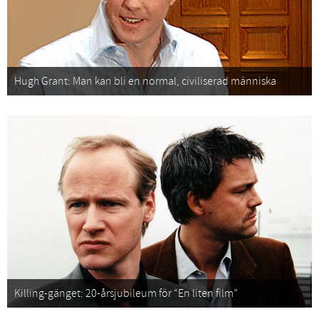
Hugh Grant: Man kan bli en normal, civiliserad människa
Killing-gänget: 20-årsjubileum för “En liten film”