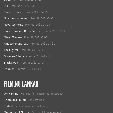
Rio
Premiär 2011-04-08
Sucker punch
Premiär 2011-04-08
No strings attached
Premiär 2011-04-01
Never let me go
Premiär 2011-03-25
Jag är min egen Dolly Parton
Premiär 2011-03-11
Möte i Toscana
Premiär 2011-03-11
Adjustment Bureau
Premiär 2011-03-11
The Fighter
Premiär 2011-02-11
Gnomeo & Julia
Premiär 2011-03-11
Black Swan
Premiär 2011-03-04
Ritualen
Premiär 2011-03-04
FILM.NU LÄNKAR
Om Film.nu
Historia, fakta och integritetspolicy
Kontakta Film.nu
Skriv ett mail
Redaktion
Vi som skriver för Film.nu
Medverka på Film.nu
Vill du bli filmrecensent?