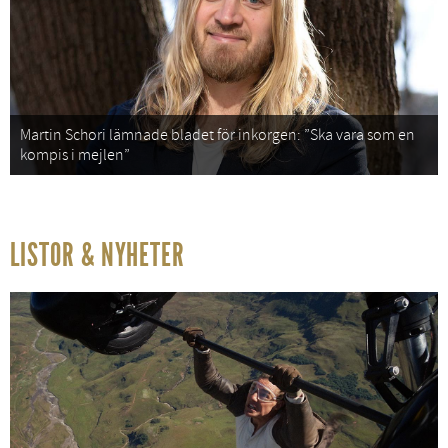
Martin Schori lämnade bladet för inkorgen: ”Ska vara som en
kompis i mejlen”
LISTOR & NYHETER