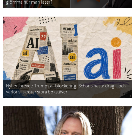
glömma hur man läser?
Nyhetsbrevet: Trumps ai-blockering, Schoris nästa drag – och
varför vi skrotar stora bokstäver