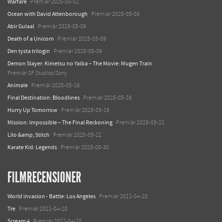
Warfare
Premiär 2025-05-02
Ocean with David Attenborough
Premiär 2025-05-08
Abir Gulaal
Premiär 2025-05-09
Death of a Unicorn
Premiär 2025-05-09
Den tysta trilogin
Premiär 2025-05-09
Demon Slayer: Kimetsu no Yaiba – The Movie: Mugen Train
Premiär SF Studios/Sony
Animale
Premiär 2025-05-16
Final Destination: Bloodlines
Premiär 2025-05-16
Hurry Up Tomorrow
Premiär 2025-05-16
Mission: Impossible – The Final Reckoning
Premiär 2025-05-21
Lilo &amp; Stitch
Premiär 2025-05-21
Karate Kid: Legends
Premiär 2025-05-30
FILMRECENSIONER
World invasion - Battle: Los Angeles
Premiär 2011-04-20
Tre
Premiär 2011-04-20
Scream 4
Premiär 2011-04-15