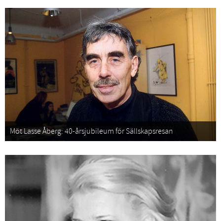
Möt Lasse Åberg: 40-årsjubileum för Sällskapsresan