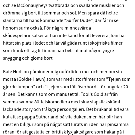
och se McConaugheys tvättbräda och svällande muskler och
drömma sig bort till sommar och sol. Men spara då hellre
slantarna till hans kommande "Surfer Dude", där får ni se
honom surfa också. För några minnesvärda
skådespelarinsatser är han inte känd för att leverera, han har
hittat sin plats i ledet och lär väl glida runt i skojfriska filmer
som hunk ett tag till innan han byts ut mot någon yngre
snygging och glöms bort.
Kate Hudson påminner mig nuförtiden mer och mer om sin
morsa (Goldie Hawn) som var med i storfilmer som "Tjejen som
gjorde lumpen" och "Tjejen som föll överbord" för ungefär 20
år sen. Det känns som om manuset till Fool's Gold är från
samma svunna 80-talskomediera med sina slapstickskämt,
läckande story och tråkiga persongalleri. Det brukar alltid vara
kul att se pappa Sutherland på vita duken, men här blir han
mest en bifigur som på något sätt lurats in i den här pinsamma
röran för att gestalta en brittisk lyxjaktsägare som hakar på i