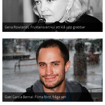
Gena Rowlands: Fruktansvärt kul att klå upp grabbar
Gael García Bernal: Filma först, fråga sen