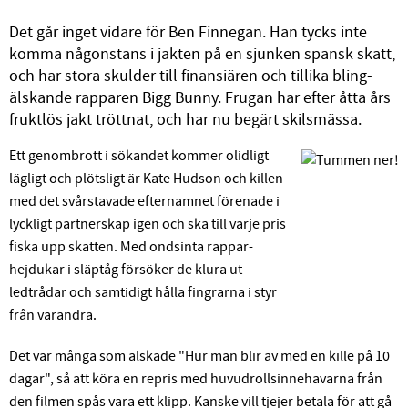
Det går inget vidare för Ben Finnegan. Han tycks inte
komma någonstans i jakten på en sjunken spansk skatt,
och har stora skulder till finansiären och tillika bling-
älskande rapparen Bigg Bunny. Frugan har efter åtta års
fruktlös jakt tröttnat, och har nu begärt skilsmässa.
Ett genombrott i sökandet kommer olidligt
lägligt och plötsligt är Kate Hudson och killen
med det svårstavade efternamnet förenade i
lyckligt partnerskap igen och ska till varje pris
fiska upp skatten. Med ondsinta rappar-
hejdukar i släptåg försöker de klura ut
ledtrådar och samtidigt hålla fingrarna i styr
från varandra.
Det var många som älskade "Hur man blir av med en kille på 10
dagar", så att köra en repris med huvudrollsinnehavarna från
den filmen spås vara ett klipp. Kanske vill tjejer betala för att gå