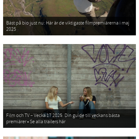
Bäst på bio just nu: Här är de viktigaste filmpremiärerna i maj
2025
Film och TV – Vecka 17 2025: Din guide till veckans bästa
premiärer • Se alla trailers här