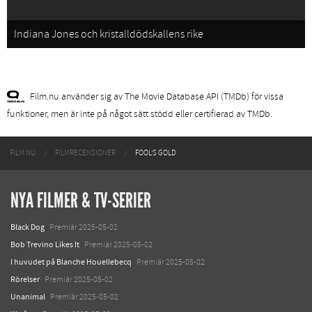
Indiana Jones och kristalldödskallens rike
Film.nu använder sig av The Movie Database API (TMDb) för vissa
funktioner, men är inte på något sätt stödd eller certifierad av TMDb.
FILM.NU
FILMRECENSIONER
FOOL'S GOLD
NYA FILMER & TV-SERIER
Black Dog
Premiär 2025-05-02
Bob Trevino Likes It
Premiär 2025-05-02
I huvudet på Blanche Houellebecq
Premiär 2025-05-02
Rörelser
Premiär 2025-05-02
Unanimal
Premiär 2025-05-02