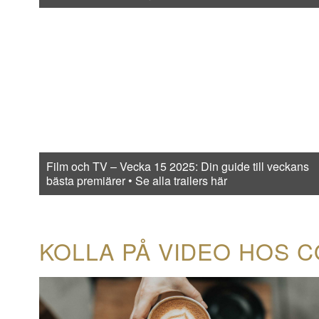
Film och TV – Vecka 15 2025: Din guide till veckans
bästa premiärer • Se alla trailers här
KOLLA PÅ VIDEO HOS 