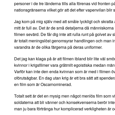
personer i de tre länderna tills alla förenas vid fronten
nationsgränserna vilket gör att det efter vapenvilan blir s
Jag kom på mig själv med att småle lyckligt och skratta å
mitt är full av. Det är de små detaljerna då människorna 
filmen sevärd. De får dig inte att rulla runt på golvet a
är totalt meningslöst genomsyrar handlingen och man ins
varandra är de olika färgerna på deras uniformer.
Det jag kan klaga på är att filmen ibland blir lite väl s
kvinnor i krigsfilmer vara gråtmilt egoistiska medan män
Varför kan inte den enda kvinnan som är med i filmen öv
oförutsägbar. En dag utan krig är ett bra sätt att spend
en film som är Oscarnominerad.
Totalt sett är det en mysig men något menlös film som vinn
soldaterna att bli vänner och konsekvenserna berör inte rik
man ju bara förtränga hur komplicerad verkligheten är