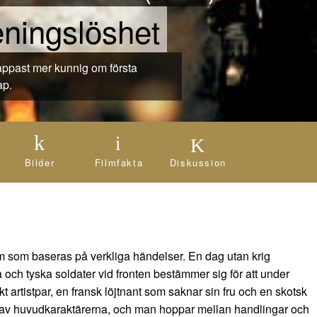
eningslöshet
ap.
Bilder
Filmfakta
Diskussion
film som baseras på verkliga händelser. En dag utan krig
a och tyska soldater vid fronten bestämmer sig för att under
kt artistpar, en fransk löjtnant som saknar sin fru och en skotsk
 av huvudkaraktärerna, och man hoppar mellan handlingar och