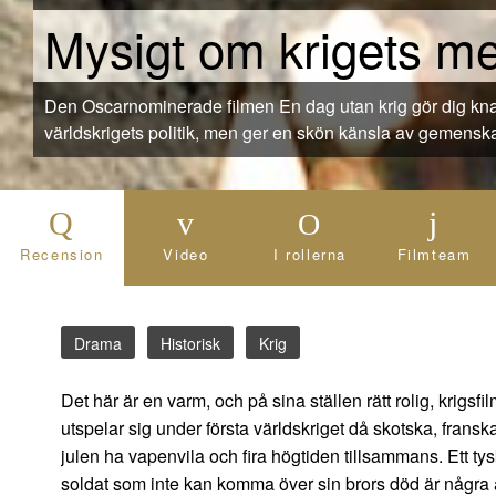
Mysigt om krigets m
Den Oscarnominerade filmen En dag utan krig gör dig knappast mer kunnig om första
världskrigets politik, men ger en skön känsla av gemensk
Recension
Video
I rollerna
Filmteam
Drama
Historisk
Krig
Det här är en varm, och på sina ställen rätt rolig, krigs
utspelar sig under första världskriget då skotska, fransk
julen ha vapenvila och fira högtiden tillsammans. Ett tys
soldat som inte kan komma över sin brors död är några