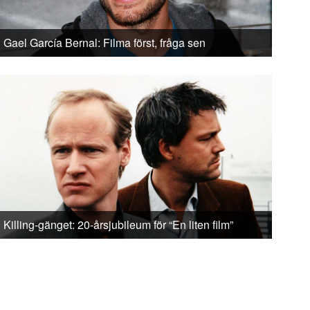
Gael García Bernal: Filma först, fråga sen
Killing-gänget: 20-årsjubileum för “En liten film”