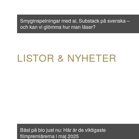
Smyginspelningar med ai, Substack på svenska –
och kan vi glömma hur man läser?
LISTOR & NYHETER
Bäst på bio just nu: Här är de viktigaste
filmpremiärerna i maj 2025