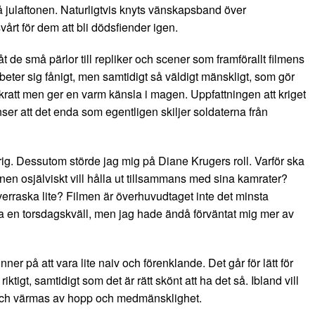
 på julaftonen. Naturligtvis knyts vänskapsband över
vårt för dem att bli dödsfiender igen.
t de små pärlor till repliker och scener som framförallt filmens
beter sig fånigt, men samtidigt så väldigt mänskligt, som gör
v skratt men ger en varm känsla i magen. Uppfattningen att kriget
er att det enda som egentligen skiljer soldaterna från
mörig. Dessutom störde jag mig på Diane Krugers roll. Varför ska
nen osjälviskt vill hålla ut tillsammans med sina kamrater?
erraska lite? Filmen är överhuvudtaget inte det minsta
era en torsdagskväll, men jag hade ändå förväntat mig mer av
er på att vara lite naiv och förenklande. Det går för lätt för
tigt, samtidigt som det är rätt skönt att ha det så. Ibland vill
 och värmas av hopp och medmänsklighet.