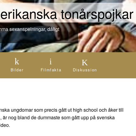
merikanska tonårspojkar
Bilder
Filmfakta
Diskussion
nska ungdomar som precis gått ut high school och åker till
x", är nog bland de dummaste som gått upp på svenska
ideo.