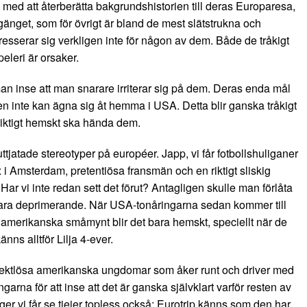
e med att återberätta bakgrundshistorien till deras Europaresa,
 gänget, som för övrigt är bland de mest slätstrukna och
esserar sig verkligen inte för någon av dem. Både de tråkigt
eleri är orsaker.
man inse att man snarare irriterar sig på dem. Deras enda mål
en inte kan ägna sig åt hemma i USA. Detta blir ganska tråkigt
 riktigt hemskt ska hända dem.
ttjatade stereotyper på européer. Japp, vi får fotbollshuliganer
i Amsterdam, pretentiösa fransmän och en riktigt sliskig
ar vi inte redan sett det förut? Antagligen skulle man förlåta
et bara deprimerande. När USA-tonåringarna sedan kommer till
 amerikanska småmynt blir det bara hemskt, speciellt när de
nns alltför Lilja 4-ever.
spektlösa amerikanska ungdomar som åker runt och driver med
rna för att inse att det är ganska självklart varför resten av
er vi får se tjejer topless också; Eurotrip känns som den har