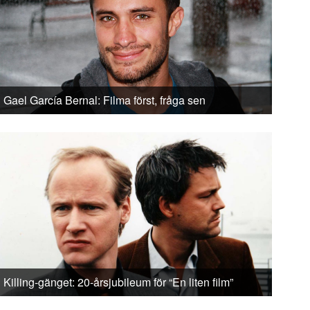
Gael García Bernal: Filma först, fråga sen
Killing-gänget: 20-årsjubileum för “En liten film”