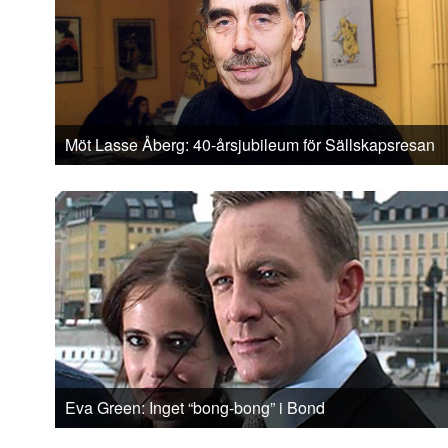
Möt Lasse Åberg: 40-årsjubileum för Sällskapsresan
Eva Green: Inget “bong-bong” i Bond