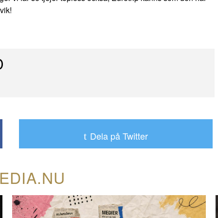
vik!
D
Dela på Twitter
EDIA.NU