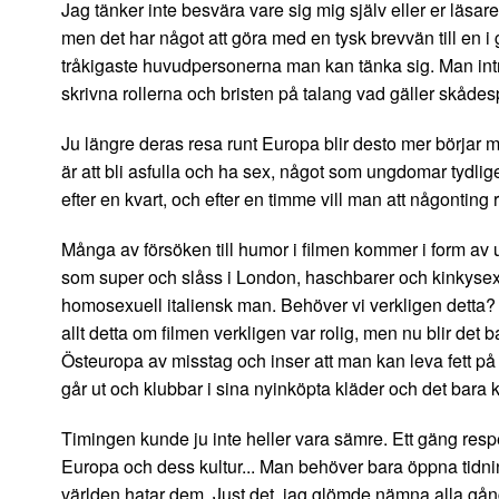
Jag tänker inte besvära vare sig mig själv eller er läsar
men det har något att göra med en tysk brevvän till en i
tråkigaste huvudpersonerna man kan tänka sig. Man intr
skrivna rollerna och bristen på talang vad gäller skådesp
Ju längre deras resa runt Europa blir desto mer börjar 
är att bli asfulla och ha sex, något som ungdomar tydlig
efter en kvart, och efter en timme vill man att någonting
Många av försöken till humor i filmen kommer i form av u
som super och slåss i London, haschbarer och kinkysex 
homosexuell italiensk man. Behöver vi verkligen detta? H
allt detta om filmen verkligen var rolig, men nu blir d
Östeuropa av misstag och inser att man kan leva fett på
går ut och klubbar i sina nyinköpta kläder och det bara kä
Timingen kunde ju inte heller vara sämre. Ett gäng re
Europa och dess kultur... Man behöver bara öppna tidninga
världen hatar dem. Just det, jag glömde nämna alla gång