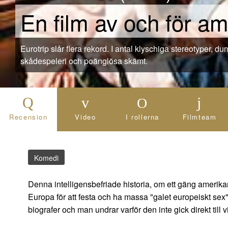
En film av och för a
Eurotrip slår flera rekord. I antal klyschiga stereotyper, dumma sexanspelningar, dåligt
skådespeleri och poänglösa skämt.
Recension
Video
I rollerna
Filmteam
Komedi
Denna intelligensbefriade historia, om ett gäng amerika
Europa för att festa och ha massa "galet europeiskt se
biografer och man undrar varför den inte gick direkt till v