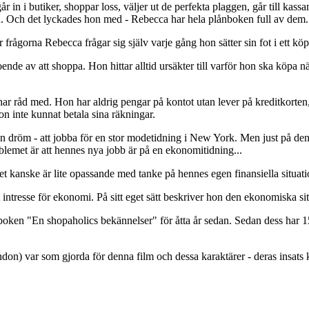
 butiker, shoppar loss, väljer ut de perfekta plaggen, går till kassan, 
n. Och det lyckades hon med - Rebecca har hela plånboken full av dem.
 frågorna Rebecca frågar sig själv varje gång hon sätter sin fot i ett k
 av att shoppa. Hon hittar alltid ursäkter till varför hon ska köpa 
ar råd med. Hon har aldrig pengar på kontot utan lever på kreditkorten, d
on inte kunnat betala sina räkningar.
dröm - att jobba för en stor modetidning i New York. Men just på den re
emet är att hennes nya jobb är på en ekonomitidning...
 kanske är lite opassande med tanke på hennes egen finansiella situati
 intresse för ekonomi. På sitt eget sätt beskriver hon den ekonomiska s
ken "En shopaholics bekännelser" för åtta år sedan. Sedan dess har 15
var som gjorda för denna film och dessa karaktärer - deras insats kä