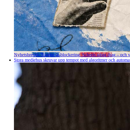
Nyhetsbrevet: Trumps ai-blockering, Schoris nästa drag – och va
Stora mediehus skruvar upp tempot med algoritmer och automatise