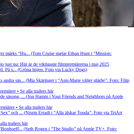
er märks “Hu... (Tom Cruise spelar Ethan Hunt i “Mission:
io just nu: Här är de viktigaste filmpremiärerna i maj 2025
l. På s... (Gröna linjen. Foto via Lucky Dogs)
andra säs... (Mia Skäringer i “Ann-Marie väljer glädje”. Foto: Filip
miärer • Se alla trailers här
rde säsong, ... (Jon Hamm i Your Friends and Neighbors på Apple
iärer • Se alla trailers här
x” och ... (Nisrin Erradi i “Alla älskar Touda”. Foto via TriArt
la trailers här
 “Bonhoeff... (Seth Rogen i “The Studio” på Apple TV+. Foto: