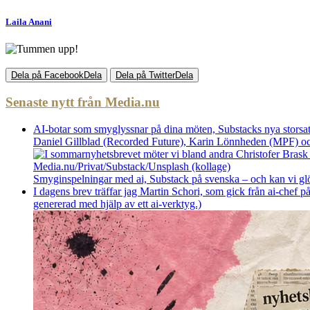
Laila Anani
Dela på Facebook
Dela
Dela på Twitter
Dela
Senaste nytt från Media.nu
AI-botar som smyglyssnar på dina möten, Substacks nya storsat
Daniel Gillblad (Recorded Future), Karin Lönnheden (MPF) och
Smyginspelningar med ai, Substack på svenska – och kan vi g
I dagens brev träffar jag Martin Schori, som gick från ai-chef p
genererad med hjälp av ett ai-verktyg.)