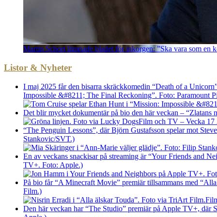
Martin Schori lämnade bladet för inkorgen: ”Ska vara som en k
Listor & Nyheter
I maj 2025 får den bisarra skräckkomedin “Death of a Unicorn
Impossible &#8211; The Final Reckoning”. Foto: Paramount P
Det blir mycket dokumentär på bio den här veckan – “Zlatans nä
Film och TV – Vecka 17 20
“The Penguin Lessons”, där Björn Gustafsson spelar mot Steve C
Stankovic/SVT.)
En av veckans snackisar på streaming är “Your Friends and Ne
TV+. Foto: Apple.)
På bio får “A Minecraft Movie” premiär tillsammans med “Alla ä
Film.)
Fil
Den här veckan har “The Studio” premiär på Apple TV+, där Set