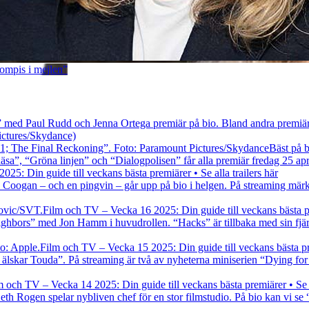
ompis i mejlen”
” med Paul Rudd och Jenna Ortega premiär på bio. Bland andra premiär
ictures/Skydance)
Bäst på b
sa”, “Gröna linjen” och “Dialogpolisen” får alla premiär fredag 25 apri
25: Din guide till veckans bästa premiärer • Se alla trailers här
oogan – och en pingvin – går upp på bio i helgen. På streaming märks 
Film och TV – Vecka 16 2025: Din guide till veckans bästa pre
ighbors” med Jon Hamm i huvudrollen. “Hacks” är tillbaka med sin fjä
Film och TV – Vecka 15 2025: Din guide till veckans bästa prem
lskar Touda”. På streaming är två av nyheterna miniserien “Dying for Se
m och TV – Vecka 14 2025: Din guide till veckans bästa premiärer • Se al
h Rogen spelar nybliven chef för en stor filmstudio. På bio kan vi se