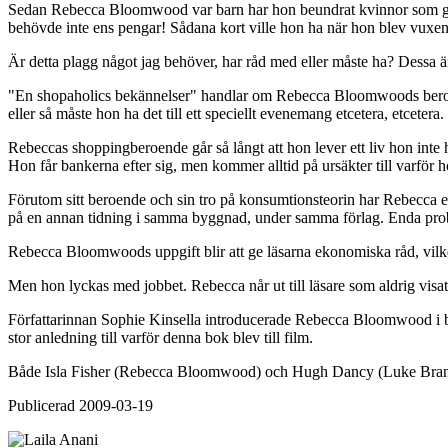
Sedan Rebecca Bloomwood var barn har hon beundrat kvinnor som går in i
behövde inte ens pengar! Sådana kort ville hon ha när hon blev vuxe
Är detta plagg något jag behöver, har råd med eller måste ha? Dessa är
"En shopaholics bekännelser" handlar om Rebecca Bloomwoods beroende
eller så måste hon ha det till ett speciellt evenemang etcetera, etcetera.
Rebeccas shoppingberoende går så långt att hon lever ett liv hon inte h
Hon får bankerna efter sig, men kommer alltid på ursäkter till varför h
Förutom sitt beroende och sin tro på konsumtionsteorin har Rebecca en 
på en annan tidning i samma byggnad, under samma förlag. Enda probl
Rebecca Bloomwoods uppgift blir att ge läsarna ekonomiska råd, vilket
Men hon lyckas med jobbet. Rebecca når ut till läsare som aldrig visat
Författarinnan Sophie Kinsella introducerade Rebecca Bloomwood i bo
stor anledning till varför denna bok blev till film.
Både Isla Fisher (Rebecca Bloomwood) och Hugh Dancy (Luke Brandon) 
Publicerad
2009-03-19