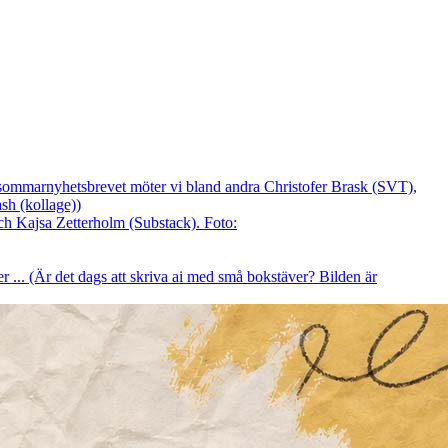
I sommarnyhetsbrevet möter vi bland andra Christofer Brask (SVT),
sh (kollage))
er ... (Är det dags att skriva ai med små bokstäver? Bilden är