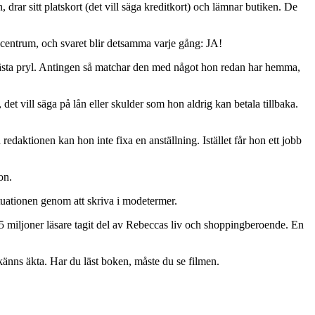
drar sitt platskort (det vill säga kreditkort) och lämnar butiken. De
öpcentrum, och svaret blir detsamma varje gång: JA!
nästa pryl. Antingen så matchar den med något hon redan har hemma,
et vill säga på lån eller skulder som hon aldrig kan betala tillbaka.
daktionen kan hon inte fixa en anställning. Istället får hon ett jobb
on.
ituationen genom att skriva i modetermer.
 miljoner läsare tagit del av Rebeccas liv och shoppingberoende. En
nns äkta. Har du läst boken, måste du se filmen.