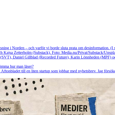
sning i Norden – och varför vi borde sluta prata om desinformation. (
 Kajsa Zetterholm (Substack). Foto: Media.nu/Privat/Substack/Unspla
lömma hur man läser?
å Aftonbladet till en liten startup som jobbar med nyhetsbrev. Jag försök