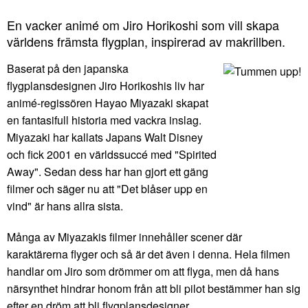
En vacker animé om Jiro Horikoshi som vill skapa
världens främsta flygplan, inspirerad av makrillben.
Baserat på den japanska
flygplansdesignen Jiro Horikoshis liv har
animé-regissören Hayao Miyazaki skapat
en fantasifull historia med vackra inslag.
Miyazaki har kallats Japans Walt Disney
och fick 2001 en världssuccé med "Spirited
Away". Sedan dess har han gjort ett gäng
filmer och säger nu att "Det blåser upp en
vind" är hans allra sista.
Många av Miyazakis filmer innehåller scener där
karaktärerna flyger och så är det även i denna. Hela filmen
handlar om Jiro som drömmer om att flyga, men då hans
närsynthet hindrar honom från att bli pilot bestämmer han sig
efter en dröm att bli flygplansdesigner.