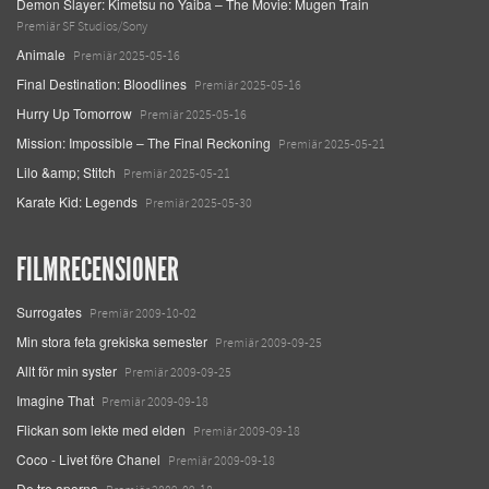
Demon Slayer: Kimetsu no Yaiba – The Movie: Mugen Train
Premiär SF Studios/Sony
Animale
Premiär 2025-05-16
Final Destination: Bloodlines
Premiär 2025-05-16
Hurry Up Tomorrow
Premiär 2025-05-16
Mission: Impossible – The Final Reckoning
Premiär 2025-05-21
Lilo &amp; Stitch
Premiär 2025-05-21
Karate Kid: Legends
Premiär 2025-05-30
FILMRECENSIONER
Surrogates
Premiär 2009-10-02
Min stora feta grekiska semester
Premiär 2009-09-25
Allt för min syster
Premiär 2009-09-25
Imagine That
Premiär 2009-09-18
Flickan som lekte med elden
Premiär 2009-09-18
Coco - Livet före Chanel
Premiär 2009-09-18
De tre aporna