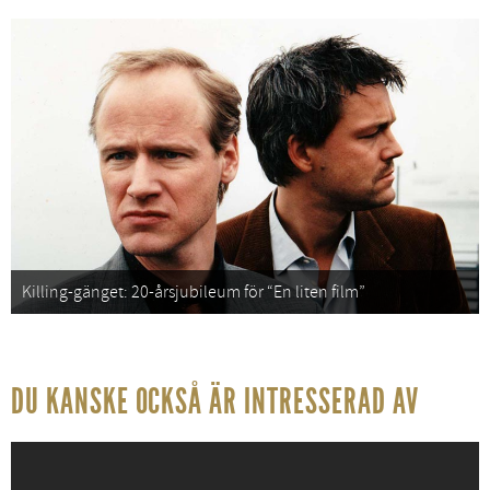
Killing-gänget: 20-årsjubileum för “En liten film”
DU KANSKE OCKSÅ ÄR INTRESSERAD AV