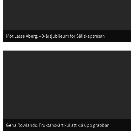
Möt Lasse Åberg: 40-årsjubileum för Sällskapsresan
Gena Rowlands: Fruktansvärt kul att klå upp grabbar