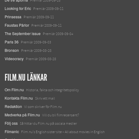
Premiär 2009-09-18
Looking for Eric
Premiär 2009-09-11
Prinsessa
Premiär 2009-09-11
Faustas Pärlor
Premiär 2009-09-11
The September issue
Premiär 2009-09-04
Paris 36
Premiär 2009-09-03
Bronson
Premiär 2009-08-28
Videocracy
Premiär 2009-08-28
FILM.NU LÄNKAR
Om Film.nu
Historia, fakta och integritetspolicy
Kontakta Film.nu
Skriv ett mail
Redaktion
Vi som skriver för Film.nu
Medverka på Film.nu
Vill du bli filmrecensent?
Följ oss
Så hittar du Film.nu på sociala medier
Filmanic
Film.nu's English sister site – All about movies in English