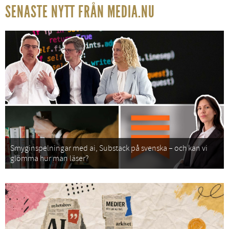
SENASTE NYTT FRÅN MEDIA.NU
Smyginspelningar med ai, Substack på svenska – och kan vi
glömma hur man läser?