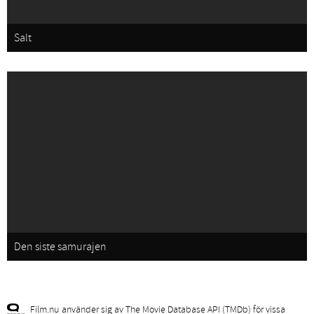
Salt
Den siste samurajen
Film.nu använder sig av The Movie Database API (TMDb) för vissa