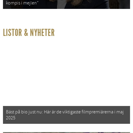
kompis i mejlen”
LISTOR & NYHETER
Bäst på bio just nu: Här är de viktigaste filmpremiärerna i maj
2025