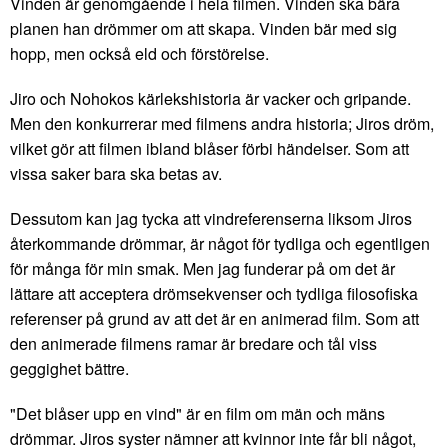
Vinden är genomgående i hela filmen. Vinden ska bära
planen han drömmer om att skapa. Vinden bär med sig
hopp, men också eld och förstörelse.
Jiro och Nohokos kärlekshistoria är vacker och gripande.
Men den konkurrerar med filmens andra historia; Jiros dröm,
vilket gör att filmen ibland blåser förbi händelser. Som att
vissa saker bara ska betas av.
Dessutom kan jag tycka att vindreferenserna liksom Jiros
återkommande drömmar, är något för tydliga och egentligen
för många för min smak. Men jag funderar på om det är
lättare att acceptera drömsekvenser och tydliga filosofiska
referenser på grund av att det är en animerad film. Som att
den animerade filmens ramar är bredare och tål viss
geggighet bättre.
"Det blåser upp en vind" är en film om män och mäns
drömmar. Jiros syster nämner att kvinnor inte får bli något,