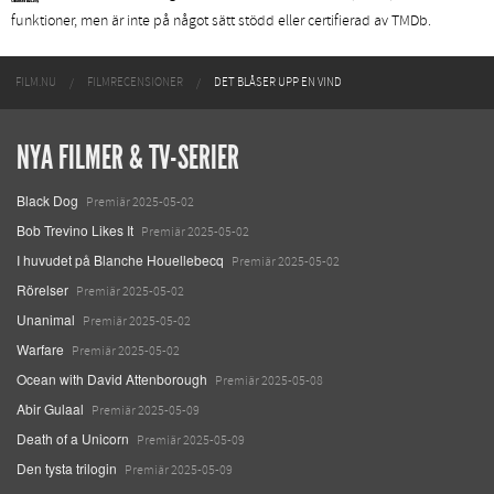
funktioner, men är inte på något sätt stödd eller certifierad av TMDb.
FILM.NU
FILMRECENSIONER
DET BLÅSER UPP EN VIND
NYA FILMER & TV-SERIER
Black Dog
Premiär 2025-05-02
Bob Trevino Likes It
Premiär 2025-05-02
I huvudet på Blanche Houellebecq
Premiär 2025-05-02
Rörelser
Premiär 2025-05-02
Unanimal
Premiär 2025-05-02
Warfare
Premiär 2025-05-02
Ocean with David Attenborough
Premiär 2025-05-08
Abir Gulaal
Premiär 2025-05-09
Death of a Unicorn
Premiär 2025-05-09
Den tysta trilogin
Premiär 2025-05-09