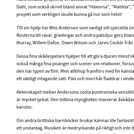
Dahl, som också skrivit bland annat "Häxorna", "Matilda", 
projekt som verkligen skulle kunna gå hur som helst!
TIll sin hjälp har Wes Anderson som vanligt sitt speciella 
Rösterna till rävar, grävlingar och andra pälsdjur görs bl
Murray, Willem Dafoe, Owen Wilson och Jarvis Cocker frå
Dessa fina skådespelare hjälper till att göra djuren minst
också många fina poänger och scener om relationer, försoni
den här typen av film. Men alltihop framförs med fin känsl
ett väldigt intagande sätt. Päls och morrhår fladdrar i vi
Äktenskapet mellan Andersons coola postironiska sensibil
är mycket lyckat. Den tidlösa mysigheten masserar åskådar
känslor.
Om andra brittiska barnböcker brukar kännas lite fantasilös
ett undantag. Musiken är medryckande på riktigt och inte b