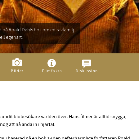
ll egenart.
Bilder
Filmfakta
Diskussion
ndit biobesökare världen över. Hans filmer är alltid snygga,
og att nå ända in i hjärtat.
ilj baserad på en bok av den oefterhärmlige författaren Roald