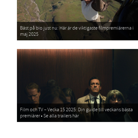
Bäst på bio just nu: Här är de viktigaste filmpremiärerna i
maj 2025
Film och TV – Vecka 15 2025: Din guide till veckans bästa
premiärer • Se alla trailers här