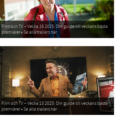
Film och TV – Vecka 16 2025: Din guide till veckans bästa
premiärer • Se alla trailers här
Film och TV – Vecka 13 2025: Din guide till veckans bästa
premiärer • Se alla trailers här