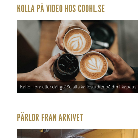
KOLLA PÅ VIDEO HOS COOHL.SE
Kaffe – bra eller dåligt? Se alla kaffestudier på din fikapaus
PÄRLOR FRÅN ARKIVET