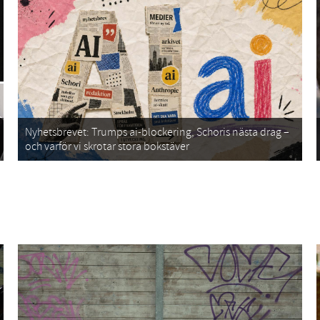
Nyhetsbrevet: Trumps ai-blockering, Schoris nästa drag –
och varför vi skrotar stora bokstäver