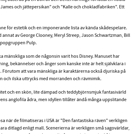
"James och jättepersikan" och "Kalle och chokladfabriken". Ett
sinne för estetik och en imponerande lista av kända skådespelare.
and annat av George Clooney, Meryl Streep, Jason Schwartzman, Bill
n popgruppen Pulp.
 lika mänskliga som de någonsin varit hos Disney. Manuset har
ng, bekännelser och ånger som kanske inte är helt självklara i
a. Förutom att vara mänskliga är karaktärerna också djuriska på
nden och ilska uttrycks med morranden och rävmimik.
itet och en skön, lite dämpad och teddybjörnsmjuk fantasivärld
ens anglofila ådra, men idyllen tillåter ändå många uppslitande
a när de filmatiseras i USA är "Den fantastiska räven" verkligen
ara ditlagd enligt mall. Scenerierna är verkligen små sagovärldar,