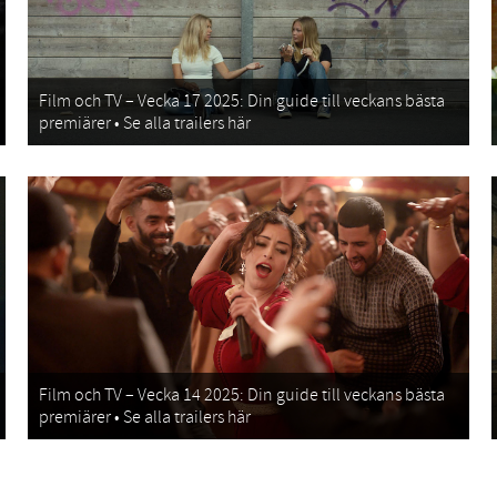
Film och TV – Vecka 17 2025: Din guide till veckans bästa
premiärer • Se alla trailers här
Film och TV – Vecka 14 2025: Din guide till veckans bästa
premiärer • Se alla trailers här