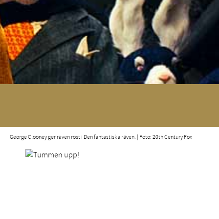
George Clooney ger räven röst i Den fantastiska räven. | Foto: 20th Century Fox