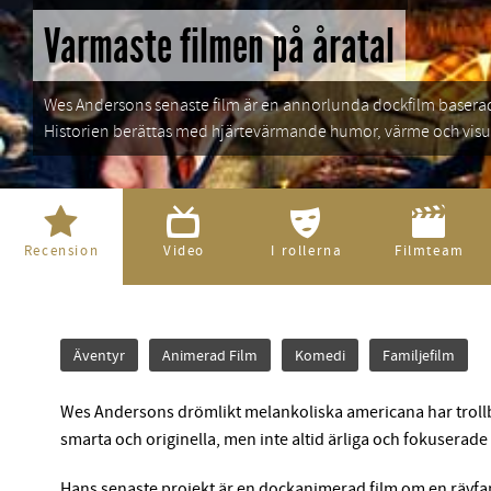
Varmaste filmen på åratal
Wes Andersons senaste film är en annorlunda dockfilm baserad på Roald Dahls bok om en rävfamilj.
Historien berättas med hjärtevärmande humor, värme och visue
Recension
Video
I rollerna
Filmteam
Äventyr
Animerad Film
Komedi
Familjefilm
Wes Andersons drömlikt melankoliska americana har trollbu
smarta och originella, men inte altid ärliga och fokuserade n
Hans senaste projekt är en dockanimerad film om en rävfam