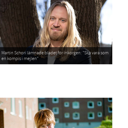
Martin Schori lämnade bladet för inkorgen: ”Ska vara som
en kompis i mejlen”