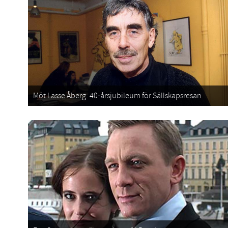
Möt Lasse Åberg: 40-årsjubileum för Sällskapsresan