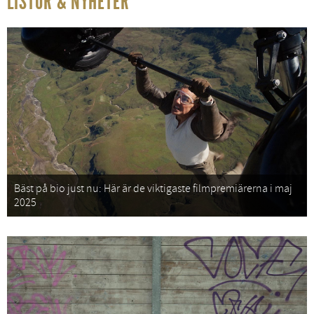
LISTOR & NYHETER
Bäst på bio just nu: Här är de viktigaste filmpremiärerna i maj
2025