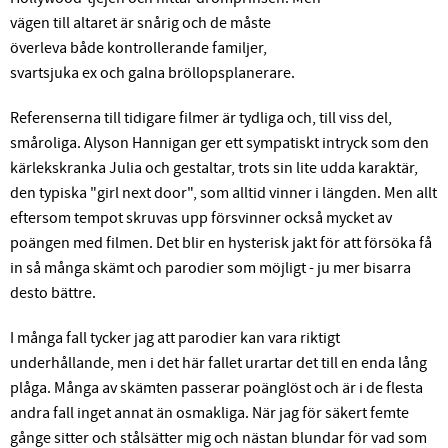
vägen till altaret är snårig och de måste
överleva både kontrollerande familjer,
svartsjuka ex och galna bröllopsplanerare.
Referenserna till tidigare filmer är tydliga och, till viss del,
småroliga. Alyson Hannigan ger ett sympatiskt intryck som den
kärlekskranka Julia och gestaltar, trots sin lite udda karaktär,
den typiska "girl next door", som alltid vinner i längden. Men allt
eftersom tempot skruvas upp försvinner också mycket av
poängen med filmen. Det blir en hysterisk jakt för att försöka få
in så många skämt och parodier som möjligt - ju mer bisarra
desto bättre.
I många fall tycker jag att parodier kan vara riktigt
underhållande, men i det här fallet urartar det till en enda lång
plåga. Många av skämten passerar poänglöst och är i de flesta
andra fall inget annat än osmakliga. När jag för säkert femte
gånge sitter och stålsätter mig och nästan blundar för vad som