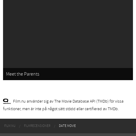
Meet the Parents
Film.nu använder sig av The Movie Database API (TMDb) för vissa
funktioner, men är inte på något sätt stödd eller certifierad av TMDb.
FILM.NU
FILMRECENSIONER
DATE MOVIE