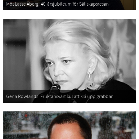
Möt Lasse Åberg: 40-årsjubileum för Sällskapsresan
Gena Rowlands: Fruktansvärt kul att klå upp grabbar