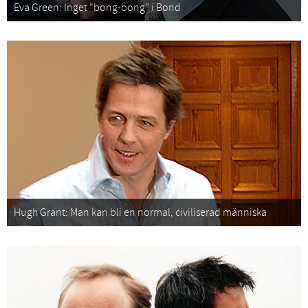
Eva Green: Inget “bong-bong” i Bond
Hugh Grant: Man kan bli en normal, civiliserad människa