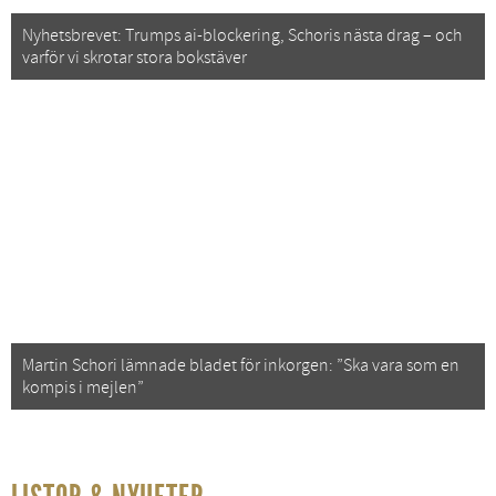
Nyhetsbrevet: Trumps ai-blockering, Schoris nästa drag – och
varför vi skrotar stora bokstäver
Martin Schori lämnade bladet för inkorgen: ”Ska vara som en
kompis i mejlen”