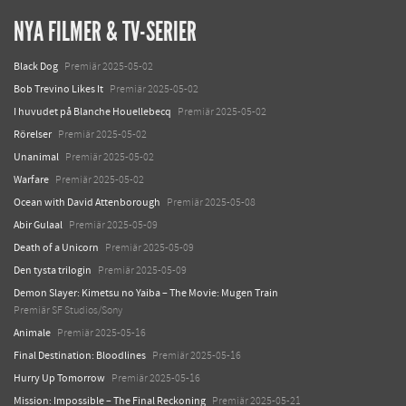
NYA FILMER & TV-SERIER
Black Dog
Premiär 2025-05-02
Bob Trevino Likes It
Premiär 2025-05-02
I huvudet på Blanche Houellebecq
Premiär 2025-05-02
Rörelser
Premiär 2025-05-02
Unanimal
Premiär 2025-05-02
Warfare
Premiär 2025-05-02
Ocean with David Attenborough
Premiär 2025-05-08
Abir Gulaal
Premiär 2025-05-09
Death of a Unicorn
Premiär 2025-05-09
Den tysta trilogin
Premiär 2025-05-09
Demon Slayer: Kimetsu no Yaiba – The Movie: Mugen Train
Premiär SF Studios/Sony
Animale
Premiär 2025-05-16
Final Destination: Bloodlines
Premiär 2025-05-16
Hurry Up Tomorrow
Premiär 2025-05-16
Mission: Impossible – The Final Reckoning
Premiär 2025-05-21