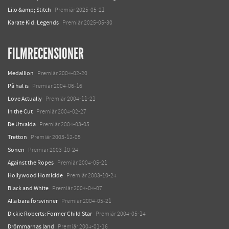
Lilo &amp; Stitch
Premiär 2025-05-21
Karate Kid: Legends
Premiär 2025-05-30
FILMRECENSIONER
Medallion
Premiär 2004-02-20
På hal is
Premiär 2004-06-16
Love Actually
Premiär 2004-11-21
In the Cut
Premiär 2004-02-27
De Utvalda
Premiär 2004-03-05
Tretton
Premiär 2003-12-05
Sonen
Premiär 2003-10-24
Against the Ropes
Premiär 2004-05-21
Hollywood Homicide
Premiär 2003-10-24
Black and White
Premiär 2004-04-07
Alla bara försvinner
Premiär 2004-05-21
Dickie Roberts: Former Child Star
Premiär 2004-05-14
Drömmarnas land
Premiär 2004-01-16