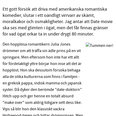
Ett gott försök att driva med amerikanska romantiska
komedier, slutar i ett oändligt virrvarr av skämt,
moralkakor och osmakligheter. Jag antar att Date movie
ska ses med glimten i ögat, men det får finnas gränser
för vad ögat orkar ta in under drygt 80 minuter.
Den hopplösa romantikern Julia Jones
drömmer om att träffa sin ädle prins på en vit
springare. Men eftersom hon inte har ett allt
för fördelaktigt yttre börjar hon inse att det är
hopplöst. Hon ska dessutom försöka behaga
alla de olika kulturerna som finns i familjen -
en grekisk pappa, indisk mamma och japansk
syster. Då dyker den berömde "date-doktorn"
Hitch upp och ger henne en totalt absurd
"make over" som aldrig tidigare sett dess like.
Vips så blir hon den klassiskt vackra
Hollywood-tjejen och hittar drömprinsen. Men