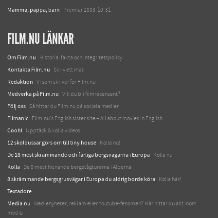
Mamma, pappa, barn
Premiär 2003-10-31
FILM.NU LÄNKAR
Om Film.nu
Historia, fakta och integritetspolicy
Kontakta Film.nu
Skriv ett mail
Redaktion
Vi som skriver för Film.nu
Medverka på Film.nu
Vill du bli filmrecensent?
Följ oss
Så hittar du Film.nu på sociala medier
Filmanic
Film.nu's English sister site – All about movies in English
Coohl
Upptäck & kolla videos!
12 skolbussar görs om till tiny house
Kolla nu!
De 18 mest skrämmande och farliga bergsvägarna i Europa
Kolla nu!
Kolla
De 8 mest hisnande bergstågturerna i Alperna
8 skrämmande bergsgrusvägar i Europa du aldrig borde köra
Kolla här!
Textadore
Media.nu
Medienyheter, reklam eller Youtube-fenomen? Här hittar du allt inom
media