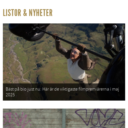
LISTOR & NYHETER
Bäst på bio just nu: Här är de viktigaste filmpremiärerna i maj
2025