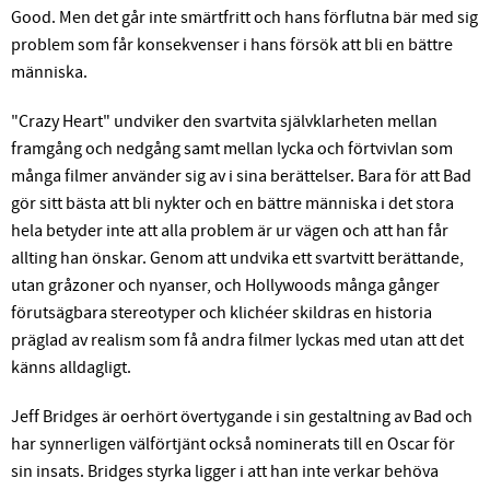
Good. Men det går inte smärtfritt och hans förflutna bär med sig
problem som får konsekvenser i hans försök att bli en bättre
människa.
"Crazy Heart" undviker den svartvita självklarheten mellan
framgång och nedgång samt mellan lycka och förtvivlan som
många filmer använder sig av i sina berättelser. Bara för att Bad
gör sitt bästa att bli nykter och en bättre människa i det stora
hela betyder inte att alla problem är ur vägen och att han får
allting han önskar. Genom att undvika ett svartvitt berättande,
utan gråzoner och nyanser, och Hollywoods många gånger
förutsägbara stereotyper och klichéer skildras en historia
präglad av realism som få andra filmer lyckas med utan att det
känns alldagligt.
Jeff Bridges är oerhört övertygande i sin gestaltning av Bad och
har synnerligen välförtjänt också nominerats till en Oscar för
sin insats. Bridges styrka ligger i att han inte verkar behöva