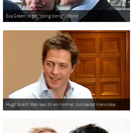
Eva Green: Inget “bong-bong” i Bond
Hugh Grant: Man kan bli en normal, civiliserad människa