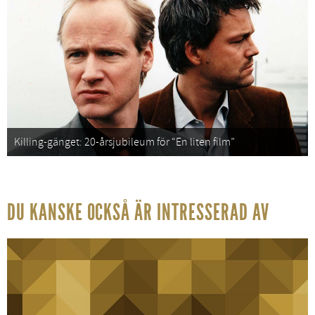
Killing-gänget: 20-årsjubileum för “En liten film”
DU KANSKE OCKSÅ ÄR INTRESSERAD AV