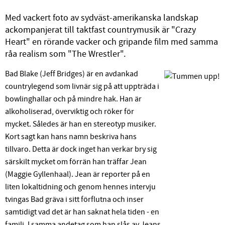
Med vackert foto av sydväst-amerikanska landskap
ackompanjerat till taktfast countrymusik är "Crazy
Heart" en rörande vacker och gripande film med samma
råa realism som "The Wrestler".
Bad Blake (Jeff Bridges) är en avdankad
countrylegend som livnär sig på att uppträda i
bowlinghallar och på mindre hak. Han är
alkoholiserad, överviktig och röker för
mycket. Således är han en stereotyp musiker.
Kort sagt kan hans namn beskriva hans
tillvaro. Detta är dock inget han verkar bry sig
särskilt mycket om förrän han träffar Jean
(Maggie Gyllenhaal). Jean är reporter på en
liten lokaltidning och genom hennes intervju
tvingas Bad gräva i sitt förflutna och inser
samtidigt vad det är han saknat hela tiden - en
familj. I samma andetag som han slås av Jeans