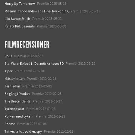
Hurry Up Tomorrow
Premiär 2025-05-16
Mission: Impossible – The Final Reckoning
Premiär 2025-05-21
Lilo &amp; Stitch
Premiär 2025-05-21
Karate Kid: Legends
Premiär 2025-05-30
FILMRECENSIONER
Polis
Premiär 2012-02-10
Star Wars: Episod I - Det mörka hotet 3D
Premiär 2012-02-10
Alper
Premiär 2012-02-10
Mästerkatten
Premiär 2012-02-03
Järnladyn
Premiär 2012-02-03
En gång i Phuket
Premiär 2012-02-03
The Descendants
Premiär 2012-01-27
Tyrannosaur
Premiär 2012-01-13
Pojken med cykeln
Premiär 2012-01-13
Shame
Premiär 2012-01-06
Tinker, tailor, soldier, spy
Premiär 2011-12-25