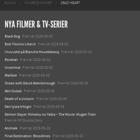
FILM.NU
FILMRECENSIONER
CRAZY HEART
NYA FILMER & TV-SERIER
Black Dog
Premiär 2025-05-02
Bob Trevino Likes It
Premiär 2025-05-02
I huvudet på Blanche Houellebecq
Premiär 2025-05-02
Rörelser
Premiär 2025-05-02
Unanimal
Premiär 2025-05-02
Warfare
Premiär 2025-05-02
Ocean with David Attenborough
Premiär 2025-05-08
Abir Gulaal
Premiär 2025-05-09
Death of a Unicorn
Premiär 2025-05-09
Den tysta trilogin
Premiär 2025-05-09
Demon Slayer: Kimetsu no Yaiba – The Movie: Mugen Train
Premiär SF Studios/Sony
Animale
Premiär 2025-05-16
Final Destination: Bloodlines
Premiär 2025-05-16