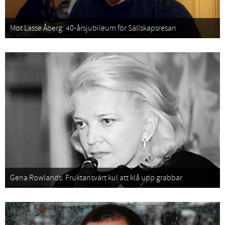
Möt Lasse Åberg: 40-årsjubileum för Sällskapsresan
Gena Rowlands: Fruktansvärt kul att klå upp grabbar