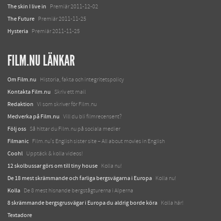
The skin I live in
Premiär 2011-12-02
The Future
Premiär 2011-11-25
Hysteria
Premiär 2011-11-25
FILM.NU LÄNKAR
Om Film.nu
Historia, fakta och integritetspolicy
Kontakta Film.nu
Skriv ett mail
Redaktion
Vi som skriver för Film.nu
Medverka på Film.nu
Vill du bli filmrecensent?
Följ oss
Så hittar du Film.nu på sociala medier
Filmanic
Film.nu's English sister site – All about movies in English
Coohl
Upptäck & kolla videos!
12 skolbussar görs om till tiny house
Kolla nu!
De 18 mest skrämmande och farliga bergsvägarna i Europa
Kolla nu!
Kolla
De 8 mest hisnande bergstågturerna i Alperna
8 skrämmande bergsgrusvägar i Europa du aldrig borde köra
Kolla här!
Textadore