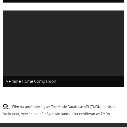
A Prairie Home Companion
Film.nu använder sig av The Movie Database API (TMDb) för vissa
funktioner, men är inte på något sätt stödd eller certifierad av TMDb.