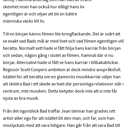
skönhet inser han också hur dåligt hans liv
egentligen är och viljan att bli en bättre
människa väcks till liv.
Till en början känns filmen lite kringflackande. Det är svårt att
se exakt vad Bads mål är med livet och vad filmen egentligen vill
berätta. Normalt sett hade vi fått följa hans karriär från början
och sedan, någon gång i slutet av filmen, hamnat där vi nu
börjar. Alternativt hade vi fått se hans karriär i tillbakablickar.
Regissör Scott Coopers ambition är dock mindre anspråksfull.
Istället för att berätta om en glamorös musikkarriär väljer han
att skildra Bad i ett skede av livet där personliga relationer står i
centrum, inte musiken. Detta betyder dock inte att vi inte får
njuta av bra musik.
Från det ögonblick Bad träffar Jean lämnar han gradvis sitt
artist-alter ego för att istället bli den man, och far, som han
misslyckats med att vara tidigare. Han går från att vara Bad till