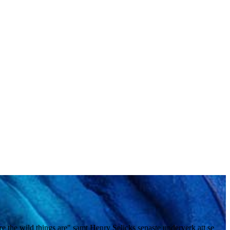
e the wild things are" samt Henry Selicks senaste underverk att se