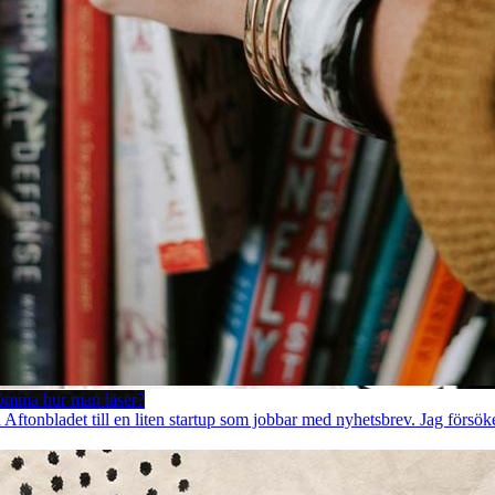
lömma hur man läser?
å Aftonbladet till en liten startup som jobbar med nyhetsbrev. Jag försök