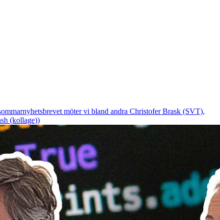
I sommarnyhetsbrevet möter vi bland andra Christofer Brask (SVT),
sh (kollage))