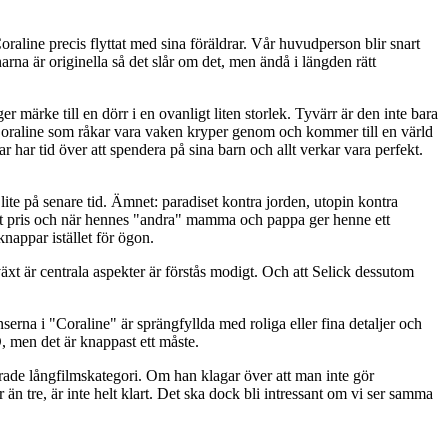
oraline precis flyttat med sina föräldrar. Vår huvudperson blir snart
narna är originella så det slår om det, men ändå i längden rätt
r märke till en dörr i en ovanligt liten storlek. Tyvärr är den inte bara
Coraline som råkar vara vaken kryper genom och kommer till en värld
 har tid över att spendera på sina barn och allt verkar vara perfekt.
 lite på senare tid. Ämnet: paradiset kontra jorden, utopin kontra
 ett pris och när hennes "andra" mamma och pappa ger henne ett
nappar istället för ögon.
äxt är centrala aspekter är förstås modigt. Och att Selick dessutom
erna i "Coraline" är sprängfyllda med roliga eller fina detaljer och
D, men det är knappast ett måste.
erade långfilmskategori. Om han klagar över att man inte gör
än tre, är inte helt klart. Det ska dock bli intressant om vi ser samma