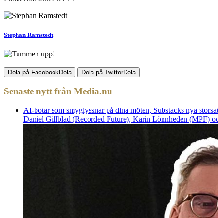
Stephan Ramstedt
Dela på Facebook
Dela
Dela på Twitter
Dela
Senaste nytt från Media.nu
AI-botar som smyglyssnar på dina möten, Substacks nya storsat
Daniel Gillblad (Recorded Future), Karin Lönnheden (MPF) och