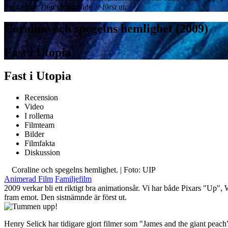
fram emot. Den sistnämnde är först ut.
Coraline och spegelns hemlighet (2009)
Fast i Utopia
Fast i Utopia
Recension
Video
I rollerna
Filmteam
Bilder
Filmfakta
Diskussion
Coraline och spegelns hemlighet. | Foto: UIP
Animerad Film
Familjefilm
2009 verkar bli ett riktigt bra animationsår. Vi har både Pixars "Up
fram emot. Den sistnämnde är först ut.
Henry Selick har tidigare gjort filmer som "James and the giant peach