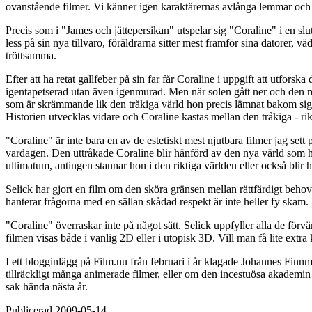
ovanstående filmer. Vi känner igen karaktärernas avlånga lemmar och 
Precis som i "James och jättepersikan" utspelar sig "Coraline" i en slu
less på sin nya tillvaro, föräldrarna sitter mest framför sina datorer, 
tröttsamma.
Efter att ha retat gallfeber på sin far får Coraline i uppgift att utfors
igentapetserad utan även igenmurad. Men när solen gått ner och den 
som är skrämmande lik den tråkiga värld hon precis lämnat bakom sig. Me
Historien utvecklas vidare och Coraline kastas mellan den tråkiga - rik
"Coraline" är inte bara en av de estetiskt mest njutbara filmer jag sett
vardagen. Den uttråkade Coraline blir hänförd av den nya värld som h
ultimatum, antingen stannar hon i den riktiga världen eller också blir 
Selick har gjort en film om den sköra gränsen mellan rättfärdigt behov
hanterar frågorna med en sällan skådad respekt är inte heller fy skam.
"Coraline" överraskar inte på något sätt. Selick uppfyller alla de för
filmen visas både i vanlig 2D eller i utopisk 3D. Vill man få lite extra
I ett blogginlägg på Film.nu från februari i år klagade Johannes Finnm
tillräckligt många animerade filmer, eller om den incestuösa akademin i
sak hända nästa år.
Publicerad
2009-05-14