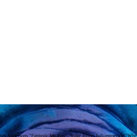
", Wes Andersons "Fantastic Mr. Fox", Spike Jonzes halvanimerade "Wher