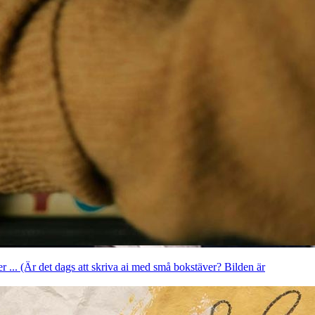
er ... (Är det dags att skriva ai med små bokstäver? Bilden är