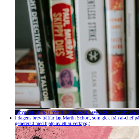
Smyginspelningar med ai, Substack på svenska – och kan vi g
I dagens brev träffar jag Martin Schori, som gick från ai-chef p
genererad med hjälp av ett ai-verktyg.)