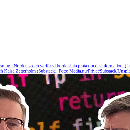
sning i Norden – och varför vi borde sluta prata om desinformation. (
 Kajsa Zetterholm (Substack). Foto: Media.nu/Privat/Substack/Unspla