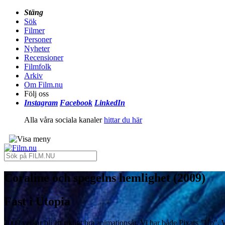
Stäng
Sök
Filmer
Personer
Nyheter
Recensioner
Filmfolk
Arkiv
Om Film.nu
Följ oss
Instagram
Facebook
LinkedIn
Alla våra sociala kanaler
hittar du här
Coraline och spegelns hemlighet (2009)
Fast i Utopia
2009 verkar bli ett riktigt bra animationsår. Vi har både Pixars "Up