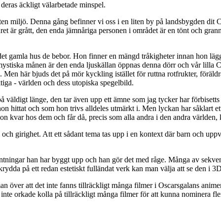
deras äckligt välarbetade minspel.
ten miljö. Denna gång befinner vi oss i en liten by på landsbygden dit C
vädret är grått, den enda jämnåriga personen i området är en tönt och gran
ka det gamla hus de bebor. Hon finner en mängd tråkigheter innan hon lägge
mystiska månen är den enda ljuskällan öppnas denna dörr och vår lilla 
n här bjuds det på mör kyckling istället för ruttna rotfrukter, föräldrar
tiga - världen och dess utopiska spegelbild.
 på väldigt länge, den tar även upp ett ämne som jag tycker har förbisetts
on hittat och som hon trivs alldeles utmärkt i. Men lyckan har såklart
hon kvar hos dem och får då, precis som alla andra i den andra världen, k
 och girighet. Att ett sådant tema tas upp i en kontext där barn och uppv
väntningar han har byggt upp och han gör det med råge. Många av sekvens
 krydda på ett redan estetiskt fulländat verk kan man välja att se den i 3
an över att det inte fanns tillräckligt många filmer i Oscarsgalans anim
nte orkade kolla på tillräckligt många filmer för att kunna nominera fler 