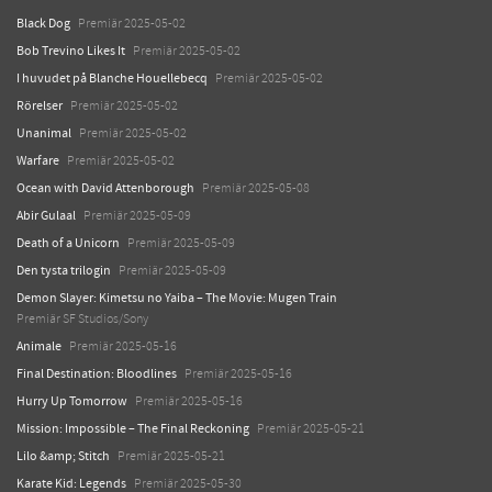
Black Dog
Premiär 2025-05-02
Bob Trevino Likes It
Premiär 2025-05-02
I huvudet på Blanche Houellebecq
Premiär 2025-05-02
Rörelser
Premiär 2025-05-02
Unanimal
Premiär 2025-05-02
Warfare
Premiär 2025-05-02
Ocean with David Attenborough
Premiär 2025-05-08
Abir Gulaal
Premiär 2025-05-09
Death of a Unicorn
Premiär 2025-05-09
Den tysta trilogin
Premiär 2025-05-09
Demon Slayer: Kimetsu no Yaiba – The Movie: Mugen Train
Premiär SF Studios/Sony
Animale
Premiär 2025-05-16
Final Destination: Bloodlines
Premiär 2025-05-16
Hurry Up Tomorrow
Premiär 2025-05-16
Mission: Impossible – The Final Reckoning
Premiär 2025-05-21
Lilo &amp; Stitch
Premiär 2025-05-21
Karate Kid: Legends
Premiär 2025-05-30