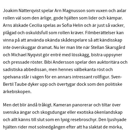
Joakim Nätterqvist spelar Arn Magnusson som vuxen och axlar
rollen väl som den ärlige, gode hjälten som lider och kämpar.
Arns älskade Cecilia spelas av Sofia Helin och är just så vacker,
plågad och oskuldsfull som rollen kräver. Filmberättelser kan
vinna på att använda okända skådespelare så att kändisskap
inte överskuggar dramat. Nu ler man lite när Stellan Skarsgård
och Michael Nyqvist gör entré med lösskägg, bistra uppsyner
och pressade röster. Bibi Andersson spelar den auktoritära och
sadistiska abbedissan, men hennes välbekanta röst och
spelvana står i vägen för en annars intressant rollfigur. Sven-
Bertil Taube dyker upp och övertygar dock som den politiske
ärkebiskopen.
Men det blir ändå tråkigt. Kameran panorerar och tiltar över
svenska ängar och skogsdungar eller exotiska ökenlandskap
och allt känns till slut som en lyxig resebroschyr. Den ljushyade
hjälten rider mot solnedgången efter att ha slaktat de mörka,