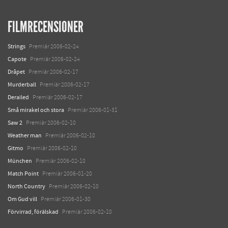
FILMRECENSIONER
Strings
Premiär 2006-02-24
Capote
Premiär 2006-02-24
Dråpet
Premiär 2006-02-17
Murderball
Premiär 2006-02-17
Derailed
Premiär 2006-02-17
Små mirakel och stora
Premiär 2006-01-31
Saw 2
Premiär 2006-02-10
Weather man
Premiär 2006-02-10
Gitmo
Premiär 2006-02-10
München
Premiär 2006-02-10
Match Point
Premiär 2006-01-20
North Country
Premiär 2006-02-10
Om Gud vill
Premiär 2006-01-30
Förvirrad, förälskad
Premiär 2006-02-10