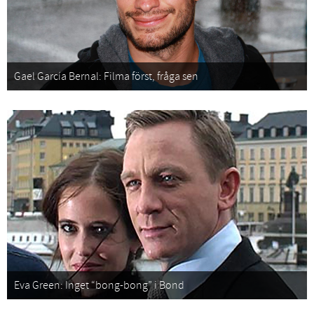
Gael García Bernal: Filma först, fråga sen
Eva Green: Inget “bong-bong” i Bond