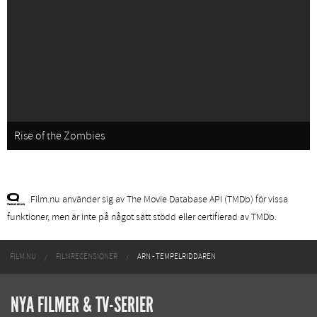
Rise of the Zombies
Film.nu använder sig av The Movie Database API (TMDb) för vissa
funktioner, men är inte på något sätt stödd eller certifierad av TMDb.
FILM.NU
FILMRECENSIONER
ARN - TEMPELRIDDAREN
NYA FILMER & TV-SERIER