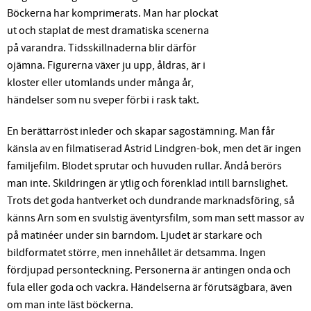
Böckerna har komprimerats. Man har plockat
ut och staplat de mest dramatiska scenerna
på varandra. Tidsskillnaderna blir därför
ojämna. Figurerna växer ju upp, åldras, är i
kloster eller utomlands under många år,
händelser som nu sveper förbi i rask takt.
En berättarröst inleder och skapar sagostämning. Man får
känsla av en filmatiserad Astrid Lindgren-bok, men det är ingen
familjefilm. Blodet sprutar och huvuden rullar. Ändå berörs
man inte. Skildringen är ytlig och förenklad intill barnslighet.
Trots det goda hantverket och dundrande marknadsföring, så
känns Arn som en svulstig äventyrsfilm, som man sett massor av
på matinéer under sin barndom. Ljudet är starkare och
bildformatet större, men innehållet är detsamma. Ingen
fördjupad personteckning. Personerna är antingen onda och
fula eller goda och vackra. Händelserna är förutsägbara, även
om man inte läst böckerna.