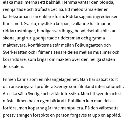
elaka muslimerna i ett bakhåll. Hemma väntar den blonda,
renhjärtade och trofasta Cecilia. Ett melodrama eller en
kärleksroman i sin enklare form. Riddarsagans ingredienser
finns med. Svarta, mystiska korpar, svallande hästmanar,
riddarrustningar, blodiga svärdhugg, betydelsefulla blickar,
sköna jungfrur, godhjärtade riddersmän och grymma
makthavare. Konflikterna står mellan Folkungaätten och
Sverkerätten och i filmens senare delen mellan muslimer och
korsriddare, som krigar om makten över den heliga staden
Jerusalem.
Filmen känns som en riksangelägenhet. Man har satsat stort
och ansvariga vill profilera Sverige som filmland internationellt.
Arn ska sälja Sverige och vi får inte svika. Men till syende och sist
måste filmen ha en egen bärkraft. Publiken kan man delvis
förföra, men köparna går inte manipulera. På den välbesatta
pressvisningen försökte en person förgäves ta upp en applåd.