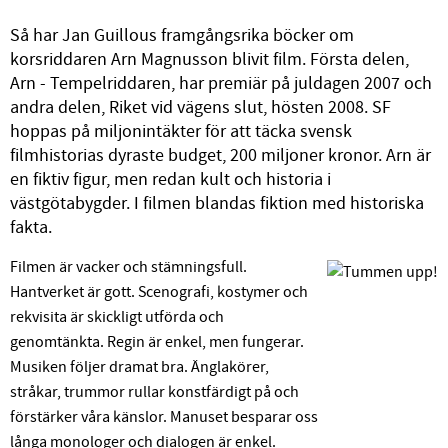
Så har Jan Guillous framgångsrika böcker om
korsriddaren Arn Magnusson blivit film. Första delen,
Arn - Tempelriddaren, har premiär på juldagen 2007 och
andra delen, Riket vid vägens slut, hösten 2008. SF
hoppas på miljonintäkter för att täcka svensk
filmhistorias dyraste budget, 200 miljoner kronor. Arn är
en fiktiv figur, men redan kult och historia i
västgötabygder. I filmen blandas fiktion med historiska
fakta.
Filmen är vacker och stämningsfull.
Hantverket är gott. Scenografi, kostymer och
rekvisita är skickligt utförda och
genomtänkta. Regin är enkel, men fungerar.
Musiken följer dramat bra. Änglakörer,
stråkar, trummor rullar konstfärdigt på och
förstärker våra känslor. Manuset besparar oss
långa monologer och dialogen är enkel.