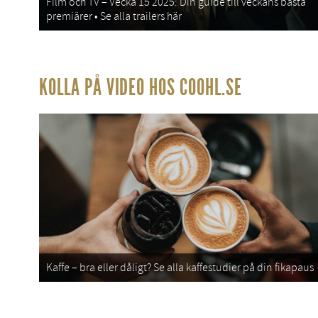
Film och TV – Vecka 15 2025: Din guide till veckans bästa
premiärer • Se alla trailers här
KOLLA PÅ VIDEO HOS COOHL.SE
Kaffe – bra eller dåligt? Se alla kaffestudier på din fikapaus