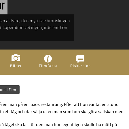
or
ikoperation vet ingen, inte ens hon,
Bilder
Filmfakta
Diskussion
onell Film
å en man på en luxös restaurang. Efter att hon väntat en stund
 ta ett tåg och där välja ut en man som hon ska göra sällskap med.
å tåget ska tas för den man hon egentligen skulle ha mött på