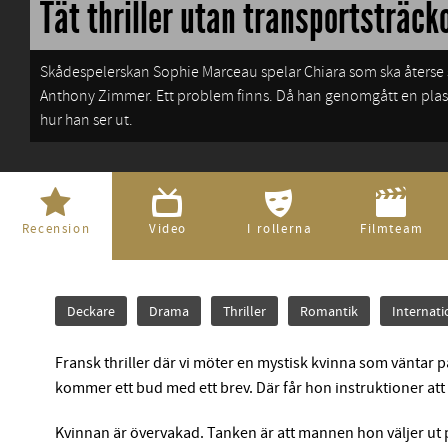
Tät thriller utan transportsträck
Skådespelerskan Sophie Marceau spelar Chiara som ska återse sin älskare, den mystiske brottslingen
Anthony Zimmer. Ett problem finns. Då han genomgått en plast
hur han ser ut.
Recension
Video
I rollerna
Filmteam
Deckare
Drama
Thriller
Romantik
Internati
Fransk thriller där vi möter en mystisk kvinna som väntar p
kommer ett bud med ett brev. Där får hon instruktioner att
Kvinnan är övervakad. Tanken är att mannen hon väljer ut p