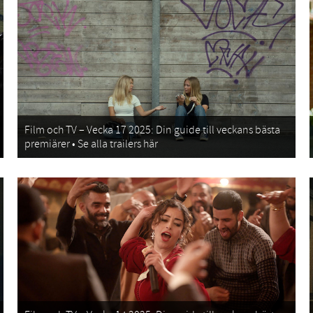
Film och TV – Vecka 17 2025: Din guide till veckans bästa
premiärer • Se alla trailers här