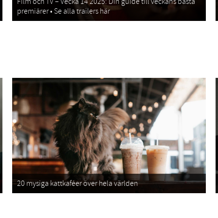
Film och TV – Vecka 14 2025: Din guide till veckans bästa
premiärer • Se alla trailers här
20 mysiga kattkaféer över hela världen