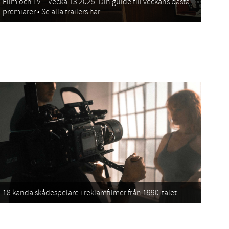
Film och TV – Vecka 13 2025: Din guide till veckans bästa
premiärer • Se alla trailers här
18 kända skådespelare i reklamfilmer från 1990-talet