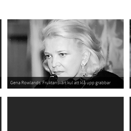
Gena Rowlands: Fruktansvärt kul att klå upp grabbar