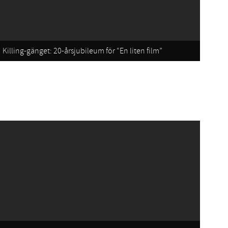
Killing-gänget: 20-årsjubileum för “En liten film”