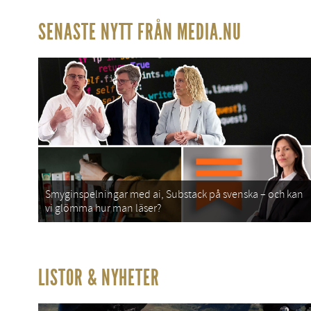
SENASTE NYTT FRÅN MEDIA.NU
Smyginspelningar med ai, Substack på svenska – och kan
vi glömma hur man läser?
LISTOR & NYHETER