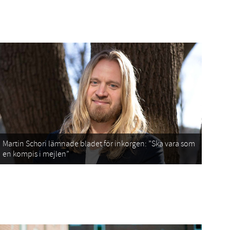
Martin Schori lämnade bladet för inkorgen: ”Ska vara som
en kompis i mejlen”