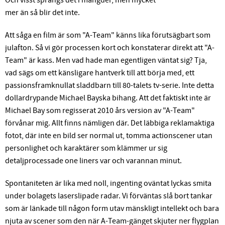
Och visst sprängs det i mängder, men mycket
mer än så blir det inte.
Att såga en film är som "A-Team" känns lika förutsägbart som
julafton. Så vi gör processen kort och konstaterar direkt att "A-
Team" är kass. Men vad hade man egentligen väntat sig? Tja,
vad sägs om ett känsligare hantverk till att börja med, ett
passionsframknullat sladdbarn till 80-talets tv-serie. Inte detta
dollardrypande Michael Bayska bihang. Att det faktiskt inte är
Michael Bay som regisserat 2010 års version av "A-Team"
förvånar mig. Allt finns nämligen där. Det läbbiga reklamaktiga
fotot, där inte en bild ser normal ut, tomma actionscener utan
personlighet och karaktärer som klämmer ur sig
detaljprocessade one liners var och varannan minut.
Spontaniteten är lika med noll, ingenting oväntat lyckas smita
under bolagets laserslipade radar. Vi förväntas slå bort tankar
som är länkade till någon form utav mänskligt intellekt och bara
njuta av scener som den när A-Team-gänget skjuter ner flygplan