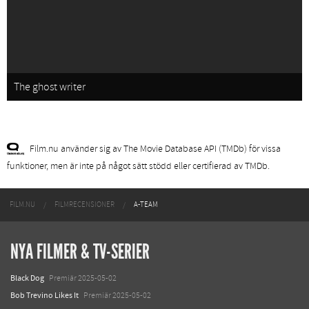
The ghost writer
Film.nu använder sig av The Movie Database API (TMDb) för vissa
funktioner, men är inte på något sätt stödd eller certifierad av TMDb.
FILM.NU
FILMRECENSIONER
A-TEAM
NYA FILMER & TV-SERIER
Black Dog
Premiär 2025-05-02
Bob Trevino Likes It
Premiär 2025-05-02