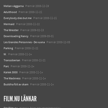
Mellan väggarna
Premiär 2008-12-19
Adulthood
Premiär 2008-11-21
Everybody dies but me
Premiär 2008-11-21
Mermaid
Premiär 2008-11-22
The Wrestler
Premiär 2009-02-13
Downloading Nancy
Premiär 2009-05-01
Les Grandes Personnes - De vuxna
Premiär 2008-12-05
Parking
Premiär 2008-11-21
W.
Premiär 2008-11-24
Transsiberian
Premiär 2008-11-21
Parc
Premiär 2008-11-24
Kärlek 3000
Premiär 2008-11-14
The Wackness
Premiär 2008-11-14
Buddha föll av skam
Premiär 2008-11-14
FILM.NU LÄNKAR
Om Film.nu