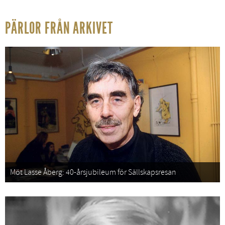
PÄRLOR FRÅN ARKIVET
Möt Lasse Åberg: 40-årsjubileum för Sällskapsresan