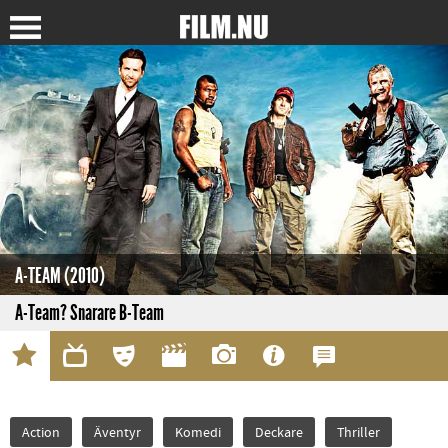
A-TEAM (2010)
A-Team? Snarare B-Team
Action
Äventyr
Komedi
Deckare
Thriller