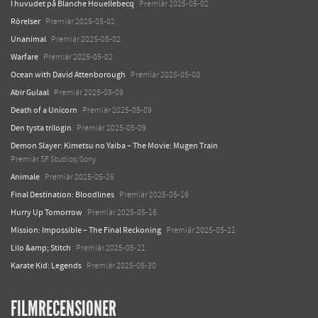
I huvudet på Blanche Houellebecq
Premiär 2025-05-02
Rörelser
Premiär 2025-05-02
Unanimal
Premiär 2025-05-02
Warfare
Premiär 2025-05-02
Ocean with David Attenborough
Premiär 2025-05-08
Abir Gulaal
Premiär 2025-05-09
Death of a Unicorn
Premiär 2025-05-09
Den tysta trilogin
Premiär 2025-05-09
Demon Slayer: Kimetsu no Yaiba – The Movie: Mugen Train
Premiär SF Studios/Sony
Animale
Premiär 2025-05-16
Final Destination: Bloodlines
Premiär 2025-05-16
Hurry Up Tomorrow
Premiär 2025-05-16
Mission: Impossible – The Final Reckoning
Premiär 2025-05-21
Lilo &amp; Stitch
Premiär 2025-05-21
Karate Kid: Legends
Premiär 2025-05-30
FILMRECENSIONER