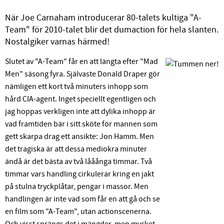
När Joe Carnaham introducerar 80-talets kultiga "A-
Team" för 2010-talet blir det dumaction för hela slanten.
Nostalgiker varnas härmed!
Slutet av "A-Team" får en att längta efter "Mad
Men" säsong fyra. Självaste Donald Draper gör
nämligen ett kort två minuters inhopp som
hård CIA-agent. Inget speciellt egentligen och
jag hoppas verkligen inte att dylika inhopp är
vad framtiden bär i sitt sköte för mannen som
gett skarpa drag ett ansikte: Jon Hamm. Men
det tragiska är att dessa mediokra minuter
ändå är det bästa av två lååånga timmar. Två
timmar vars handling cirkulerar kring en jakt
på stulna tryckplåtar, pengar i massor. Men
handlingen är inte vad som får en att gå och se
en film som "A-Team", utan actionscenerna.