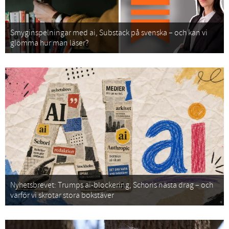
Smyginspelningar med ai, Substack på svenska – och kan vi
glömma hur man läser?
Nyhetsbrevet: Trumps ai-blockering, Schoris nästa drag – och
varför vi skrotar stora bokstäver