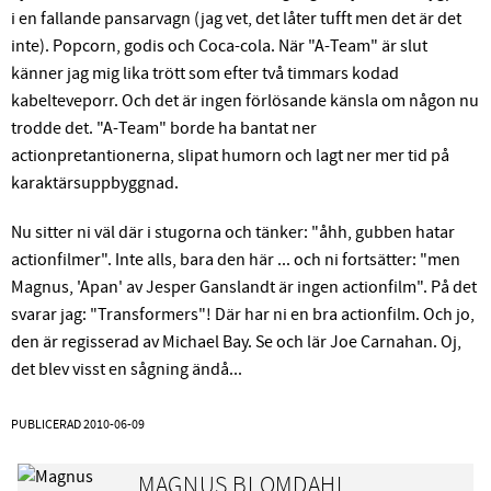
i en fallande pansarvagn (jag vet, det låter tufft men det är det
inte). Popcorn, godis och Coca-cola. När "A-Team" är slut
känner jag mig lika trött som efter två timmars kodad
kabelteveporr. Och det är ingen förlösande känsla om någon nu
trodde det. "A-Team" borde ha bantat ner
actionpretantionerna, slipat humorn och lagt ner mer tid på
karaktärsuppbyggnad.
Nu sitter ni väl där i stugorna och tänker: "åhh, gubben hatar
actionfilmer". Inte alls, bara den här ... och ni fortsätter: "men
Magnus, 'Apan' av Jesper Ganslandt är ingen actionfilm". På det
svarar jag: "Transformers"! Där har ni en bra actionfilm. Och jo,
den är regisserad av Michael Bay. Se och lär Joe Carnahan. Oj,
det blev visst en sågning ändå...
PUBLICERAD
2010-06-09
MAGNUS BLOMDAHL