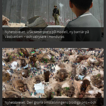
Nyhetsbrevet: USA sätter press på modell, ny barriär på
Västbanken – och valrysare i Honduras
Nyhetsbrevet: Den gröna omställningens blodiga pris – och