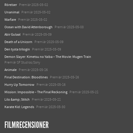
Rörelser
Premiär 2025-05-02
Unanimal
Premiär 2025-05-02
Warfare
Premiär 2025-05-02
Ocean with David Attenborough
Premiär 2025-05-08
Abir Gulaal
Premiär 2025-05-09
Death of a Unicorn
Premiär 2025-05-09
Den tysta trilogin
Premiär 2025-05-09
Demon Slayer: Kimetsu no Yaiba – The Movie: Mugen Train
Premiär SF Studios/Sony
Animale
Premiär 2025-05-16
Final Destination: Bloodlines
Premiär 2025-05-16
Hurry Up Tomorrow
Premiär 2025-05-16
Mission: Impossible – The Final Reckoning
Premiär 2025-05-21
Lilo &amp; Stitch
Premiär 2025-05-21
Karate Kid: Legends
Premiär 2025-05-30
FILMRECENSIONER