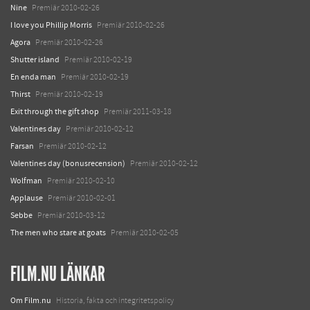
Nine
Premiär 2010-02-26
I love you Phillip Morris
Premiär 2010-02-26
Agora
Premiär 2010-02-26
Shutter island
Premiär 2010-02-19
En enda man
Premiär 2010-02-19
Thirst
Premiär 2010-02-19
Exit through the gift shop
Premiär 2011-03-18
Valentines day
Premiär 2010-02-12
Farsan
Premiär 2010-02-12
Valentines day (bonusrecension)
Premiär 2010-02-12
Wolfman
Premiär 2010-02-10
Applause
Premiär 2010-02-01
Sebbe
Premiär 2010-03-12
The men who stare at goats
Premiär 2010-02-05
FILM.NU LÄNKAR
Om Film.nu
Historia, fakta och integritetspolicy