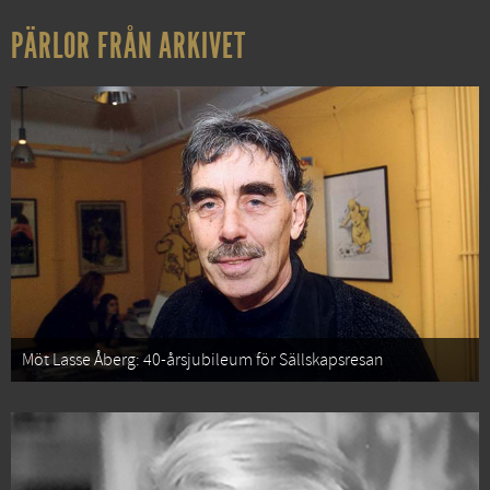
PÄRLOR FRÅN ARKIVET
Möt Lasse Åberg: 40-årsjubileum för Sällskapsresan