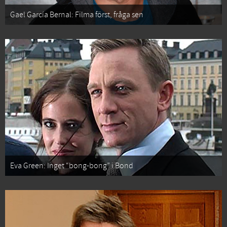
Gael García Bernal: Filma först, fråga sen
Eva Green: Inget “bong-bong” i Bond