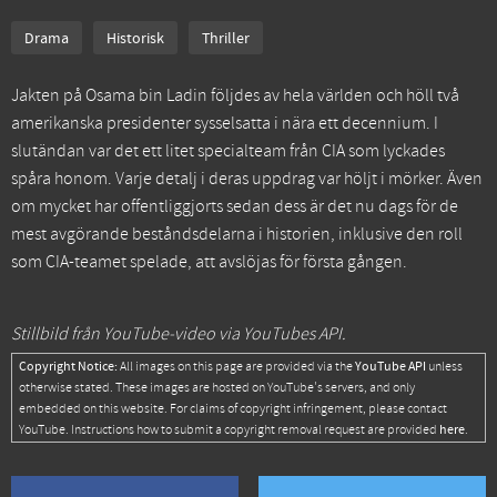
Drama
Historisk
Thriller
Jakten på Osama bin Ladin följdes av hela världen och höll två
amerikanska presidenter sysselsatta i nära ett decennium. I
slutändan var det ett litet specialteam från CIA som lyckades
spåra honom. Varje detalj i deras uppdrag var höljt i mörker. Även
om mycket har offentliggjorts sedan dess är det nu dags för de
mest avgörande beståndsdelarna i historien, inklusive den roll
som CIA-teamet spelade, att avslöjas för första gången.
Stillbild från YouTube-video via YouTubes API.
Copyright Notice:
YouTube API
All images on this page are provided via the
unless
otherwise stated. These images are hosted on YouTube's servers, and only
embedded on this website. For claims of copyright infringement, please contact
here
YouTube. Instructions how to submit a copyright removal request are provided
.