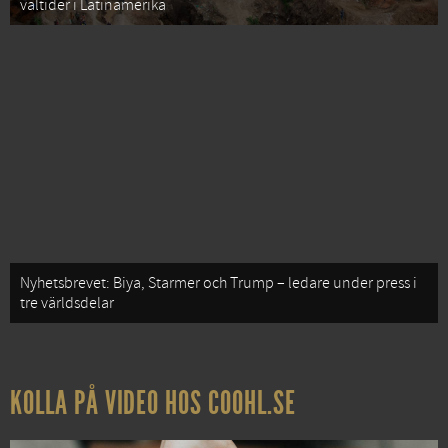
valtider i Latinamerika
Nyhetsbrevet: Biya, Starmer och Trump – ledare under press i
tre världsdelar
KOLLA PÅ VIDEO HOS COOHL.SE