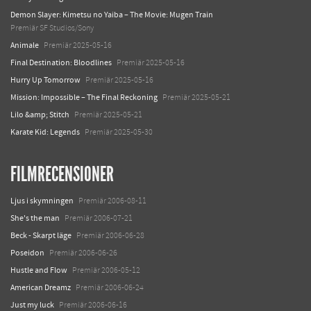
Demon Slayer: Kimetsu no Yaiba – The Movie: Mugen Train
Premiär SF Studios/Sony
Animale
Premiär 2025-05-16
Final Destination: Bloodlines
Premiär 2025-05-16
Hurry Up Tomorrow
Premiär 2025-05-16
Mission: Impossible – The Final Reckoning
Premiär 2025-05-21
Lilo &amp; Stitch
Premiär 2025-05-21
Karate Kid: Legends
Premiär 2025-05-30
FILMRECENSIONER
Ljus i skymningen
Premiär 2006-08-11
She's the man
Premiär 2006-07-21
Beck - Skarpt läge
Premiär 2006-06-28
Poseidon
Premiär 2006-06-26
Hustle and Flow
Premiär 2006-05-12
American Dreamz
Premiär 2006-06-24
Just my luck
Premiär 2006-06-16