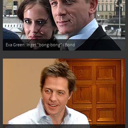
Eva Green: Inget “bong-bong” i Bond