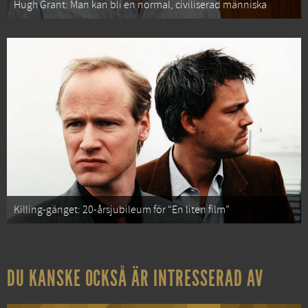
Hugh Grant: Man kan bli en normal, civiliserad människa
Killing-gänget: 20-årsjubileum för “En liten film”
DU KANSKE OCKSÅ ÄR INTRESSERAD AV