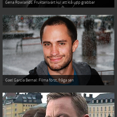
Gena Rowlands: Fruktansvärt kul att klå upp grabbar
Gael García Bernal: Filma först, fråga sen