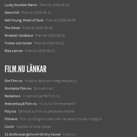
Lucky Number Slevin
Premiär 2006-06-16
Silent Hill
Premiär 2006-06-14
Neil Young: Heart of Gold
Premiär 2006-06-09
The Omen
Premiär 2006-06-06
Miraklet i Småland
Premiär 2006-06-02
Tristan och Isolde
Premiär 2006-06-02
Rika vänner
Premiär 2006-06-02
FILM.NU LÄNKAR
Om Film.nu
Historia, fakta och integritetspolicy
Kontakta Film.nu
Skriv ett mail
Redaktion
Vi som skriver för Film.nu
Medverka på Film.nu
Vill du bli filmrecensent?
Följ oss
Så hittar du Film.nu på sociala medier
Filmanic
Film.nu's English sister site – All about movies in English
Coohl
Upptäck & kolla videos!
12 skolbussar görs om till tiny house
Kolla nu!