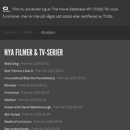
Film.nu använder sig av The Movie Database API (TMDb) för vissa
funktioner, men är inte på något sätt stödd eller certifierad av TMDb.
FILM.NU
FILMER
YOU AGAIN
NYA FILMER & TV-SERIER
Black Dog
Premiär 2025-05-02
Bob Trevino Likes It
Premiär 2025-05-02
I huvudet på Blanche Houellebecq
Premiär 2025-05-02
Rörelser
Premiär 2025-05-02
Unanimal
Premiär 2025-05-02
Warfare
Premiär 2025-05-02
Ocean with David Attenborough
Premiär 2025-05-08
Abir Gulaal
Premiär 2025-05-09
Death of a Unicorn
Premiär 2025-05-09
Den tysta trilogin
Premiär 2025-05-09