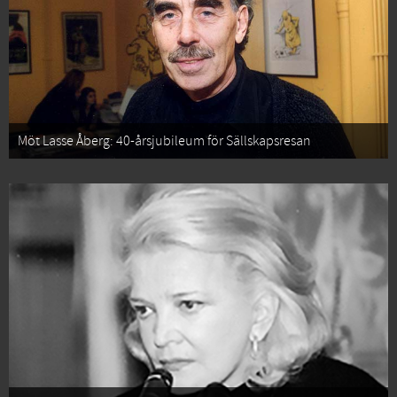
Möt Lasse Åberg: 40-årsjubileum för Sällskapsresan