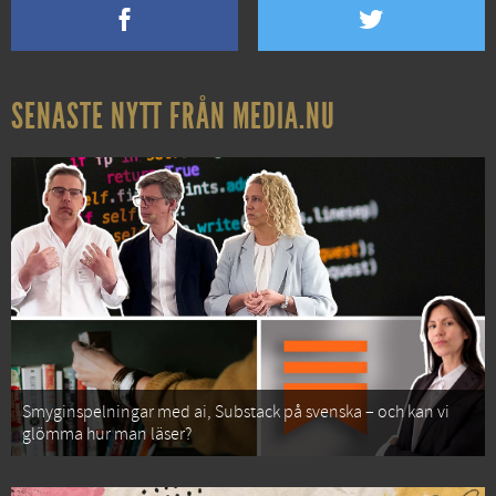
SENASTE NYTT FRÅN MEDIA.NU
Smyginspelningar med ai, Substack på svenska – och kan vi
glömma hur man läser?