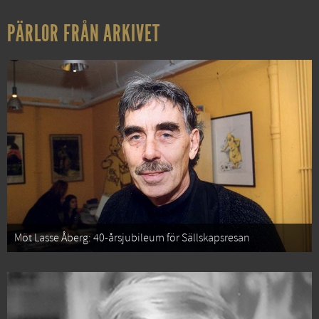
PÄRLOR FRÅN ARKIVET
Möt Lasse Åberg: 40-årsjubileum för Sällskapsresan