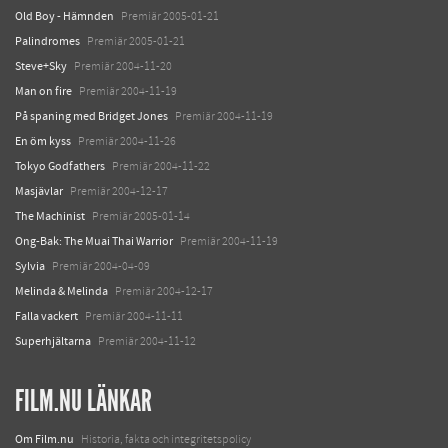
Old Boy - Hämnden
Premiär 2005-01-21
Palindromes
Premiär 2005-01-21
Steve+Sky
Premiär 2004-11-20
Man on fire
Premiär 2004-11-19
På spaning med Bridget Jones
Premiär 2004-11-19
En öm kyss
Premiär 2004-11-26
Tokyo Godfathers
Premiär 2004-11-22
Masjävlar
Premiär 2004-12-17
The Machinist
Premiär 2005-01-14
Ong-Bak: The Muai Thai Warrior
Premiär 2004-11-19
Sylvia
Premiär 2004-04-09
Melinda & Melinda
Premiär 2004-12-17
Falla vackert
Premiär 2004-11-11
Superhjältarna
Premiär 2004-11-12
FILM.NU LÄNKAR
Om Film.nu
Historia, fakta och integritetspolicy