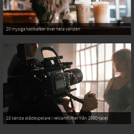
20 mysiga kattkaféer över hela världen
18 kända skådespelare i reklamfilmer från 1990-talet