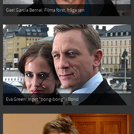
Gael García Bernal: Filma först, fråga sen
Eva Green: Inget “bong-bong” i Bond