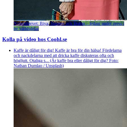
Nyhetsbrevet: Biya, Starmer och Trump – ledare under press i
tre världsdelar
Kolla på video hos Coohl.se
Kaffe är dåligt för dig! Kaffe är bra för din hälsa! Fördelarna
och nackdelarna med att dricka kaffe diskuteras ofta och
högljutt. Otaliga s... (Är kaffe bra eller dåligt för dig? Foto:
Nathan Dumlao / Unsplash)