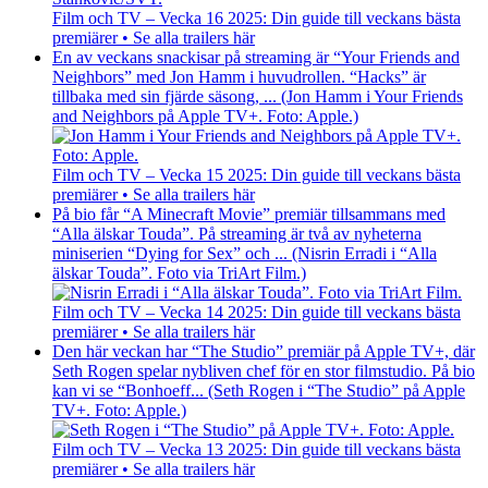
Film och TV – Vecka 16 2025: Din guide till veckans bästa
premiärer • Se alla trailers här
En av veckans snackisar på streaming är “Your Friends and
Neighbors” med Jon Hamm i huvudrollen. “Hacks” är
tillbaka med sin fjärde säsong, ... (Jon Hamm i Your Friends
and Neighbors på Apple TV+. Foto: Apple.)
Film och TV – Vecka 15 2025: Din guide till veckans bästa
premiärer • Se alla trailers här
På bio får “A Minecraft Movie” premiär tillsammans med
“Alla älskar Touda”. På streaming är två av nyheterna
miniserien “Dying for Sex” och ... (Nisrin Erradi i “Alla
älskar Touda”. Foto via TriArt Film.)
Film och TV – Vecka 14 2025: Din guide till veckans bästa
premiärer • Se alla trailers här
Den här veckan har “The Studio” premiär på Apple TV+, där
Seth Rogen spelar nybliven chef för en stor filmstudio. På bio
kan vi se “Bonhoeff... (Seth Rogen i “The Studio” på Apple
TV+. Foto: Apple.)
Film och TV – Vecka 13 2025: Din guide till veckans bästa
premiärer • Se alla trailers här