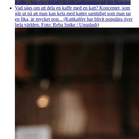
Kaffe – bra eller dåligt? Se alla kaffestudier på din fikapaus
Vad sägs om att dela en kaffe med en katt? Konceptet, som
går ut på att man kan kela med katter samtidigt som man tar
en fika, är mycket pop... (Kattkaféer har blivit populära över
hela världen. Foto: Reba Spike / Unsplash)