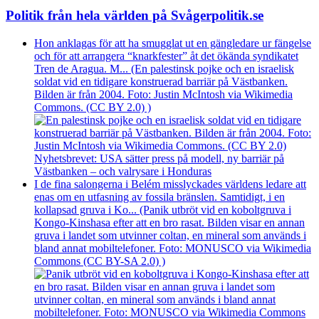
Politik från hela världen på Svågerpolitik.se
Hon anklagas för att ha smugglat ut en gängledare ur fängelse
och för att arrangera “knarkfester” åt det ökända syndikatet
Tren de Aragua. M... (En palestinsk pojke och en israelisk
soldat vid en tidigare konstruerad barriär på Västbanken.
Bilden är från 2004. Foto: Justin McIntosh via Wikimedia
Commons. (CC BY 2.0) )
Nyhetsbrevet: USA sätter press på modell, ny barriär på
Västbanken – och valrysare i Honduras
I de fina salongerna i Belém misslyckades världens ledare att
enas om en utfasning av fossila bränslen. Samtidigt, i en
kollapsad gruva i Ko... (Panik utbröt vid en koboltgruva i
Kongo-Kinshasa efter att en bro rasat. Bilden visar en annan
gruva i landet som utvinner coltan, en mineral som används i
bland annat mobiltelefoner. Foto: MONUSCO via Wikimedia
Commons (CC BY-SA 2.0) )