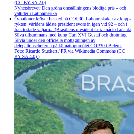
Nyhetsbrevet: Den gröna omställningens blodiga pris – och
valtider i Latinamerika
Ö-nationer kräver besked på COP30, Labour skakar av kupp­
rykten, världens äldste president svors in igen vid 92 – och i
Irak testade väljarn... (Brasiliens president Luiz Inácio Lula da
Silva tillsammans med kung Carl XVI Gustaf och drottning
Silvia under den officiella mottagningen av
delegationscheferna på klimattoppmötet COP30 i Belém.
Foto: Ricardo Stuckert / PR via Wikimedia Commons (CC
BY-SA 4.0) )