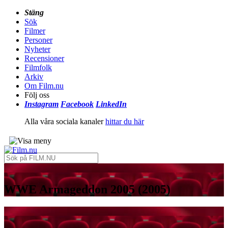
Stäng
Sök
Filmer
Personer
Nyheter
Recensioner
Filmfolk
Arkiv
Om Film.nu
Följ oss
Instagram
Facebook
LinkedIn
Alla våra sociala kanaler
hittar du här
WWE Armageddon 2005 (2005)