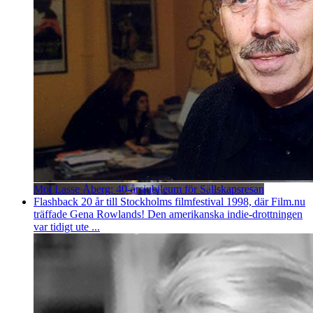
Möt Lasse Åberg: 40-årsjubileum för Sällskapsresan
Flashback 20 år till Stockholms filmfestival 1998, där Film.nu
träffade Gena Rowlands! Den amerikanska indie-drottningen
var tidigt ute ...