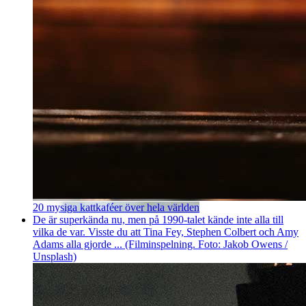
20 mysiga kattkaféer över hela världen
De är superkända nu, men på 1990-talet kände inte alla till
vilka de var. Visste du att Tina Fey, Stephen Colbert och Amy
Adams alla gjorde ... (Filminspelning. Foto: Jakob Owens /
Unsplash)