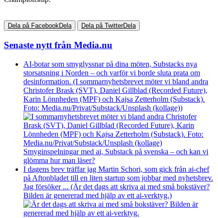
Dela på Facebook
Dela
Dela på Twitter
Dela
Senaste nytt från Media.nu
AI-botar som smyglyssnar på dina möten, Substacks nya
storsatsning i Norden – och varför vi borde sluta prata om
desinformation. (I sommarnyhetsbrevet möter vi bland andra
Christofer Brask (SVT), Daniel Gillblad (Recorded Future),
Karin Lönnheden (MPF) och Kajsa Zetterholm (Substack).
Foto: Media.nu/Privat/Substack/Unsplash (kollage))
Smyginspelningar med ai, Substack på svenska – och kan vi
glömma hur man läser?
I dagens brev träffar jag Martin Schori, som gick från ai-chef
på Aftonbladet till en liten startup som jobbar med nyhetsbrev.
Jag försöker ... (Är det dags att skriva ai med små bokstäver?
Bilden är genererad med hjälp av ett ai-verktyg.)