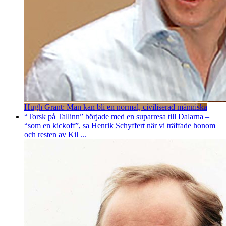
Hugh Grant: Man kan bli en normal, civiliserad människa
“Torsk på Tallinn” började med en suparresa till Dalarna –
“som en kickoff”, sa Henrik Schyffert när vi träffade honom
och resten av Kil ...