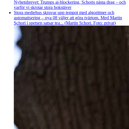
Nyhetsbrevet: Trumps ai-blockering, Schoris nästa drag – och
varför vi skrotar stora bokstäver
Stora mediehus skruvar upp tempot med algoritmer och
automatisering – nya 08 väljer att göra tvärtom. Med Martin
Schori i spetsen satsar tea... (Martin Schori. Foto: privat)