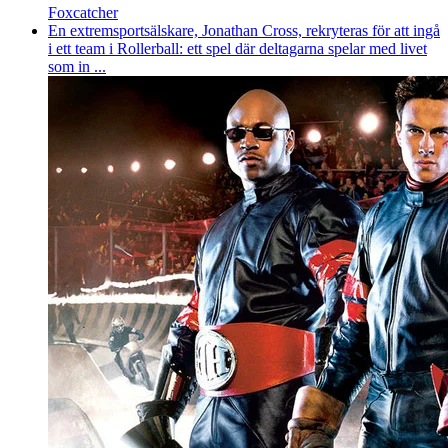
Foxcatcher
En extremsportsälskare, Jonathan Cross, rekryteras för att ingå
i ett team i Rollerball: ett spel där deltagarna spelar med livet
som in ...