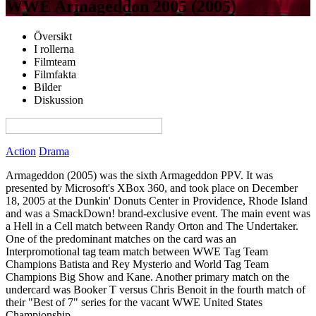
WWE Armageddon 2005 (2005)
Översikt
I rollerna
Filmteam
Filmfakta
Bilder
Diskussion
View this page in English on Filmanic
Action
Drama
Armageddon (2005) was the sixth Armageddon PPV. It was
presented by Microsoft's XBox 360, and took place on December
18, 2005 at the Dunkin' Donuts Center in Providence, Rhode Island
and was a SmackDown! brand-exclusive event. The main event was
a Hell in a Cell match between Randy Orton and The Undertaker.
One of the predominant matches on the card was an
Interpromotional tag team match between WWE Tag Team
Champions Batista and Rey Mysterio and World Tag Team
Champions Big Show and Kane. Another primary match on the
undercard was Booker T versus Chris Benoit in the fourth match of
their "Best of 7" series for the vacant WWE United States
Championship.