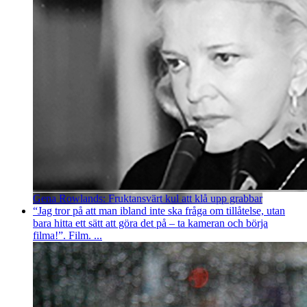
Gena Rowlands: Fruktansvärt kul att klå upp grabbar
“Jag tror på att man ibland inte ska fråga om tillåtelse, utan
bara hitta ett sätt att göra det på – ta kameran och börja
filma!”. Film. ...