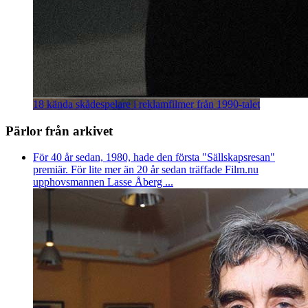
18 kända skådespelare i reklamfilmer från 1990-talet
Pärlor från arkivet
För 40 år sedan, 1980, hade den första "Sällskapsresan"
premiär. För lite mer än 20 år sedan träffade Film.nu
upphovsmannen Lasse Åberg ...