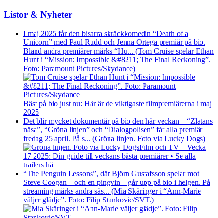
Listor & Nyheter
I maj 2025 får den bisarra skräckkomedin “Death of a
Unicorn” med Paul Rudd och Jenna Ortega premiär på bio.
Bland andra premiärer märks “Hu... (Tom Cruise spelar Ethan
Hunt i “Mission: Impossible &#8211; The Final Reckoning”.
Foto: Paramount Pictures/Skydance)
Bäst på bio just nu: Här är de viktigaste filmpremiärerna i maj
2025
Det blir mycket dokumentär på bio den här veckan – “Zlatans
näsa”, “Gröna linjen” och “Dialogpolisen” får alla premiär
fredag 25 april. På s... (Gröna linjen. Foto via Lucky Dogs)
Film och TV – Vecka
17 2025: Din guide till veckans bästa premiärer • Se alla
trailers här
“The Penguin Lessons”, där Björn Gustafsson spelar mot
Steve Coogan – och en pingvin – går upp på bio i helgen. På
streaming märks andra säs... (Mia Skäringer i “Ann-Marie
väljer glädje”. Foto: Filip Stankovic/SVT.)