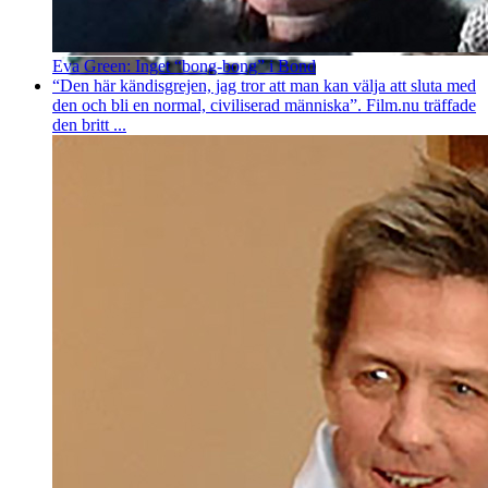
Eva Green: Inget “bong-bong” i Bond
“Den här kändisgrejen, jag tror att man kan välja att sluta med
den och bli en normal, civiliserad människa”. Film.nu träffade
den britt ...