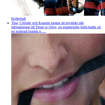
Rollerball
Tina, Christie och Kasumi mottar på mystiskt sätt
inbjudningar till Dead or Alive, en topphemlig fight-battle på
en isolerad tropisk ö. ...