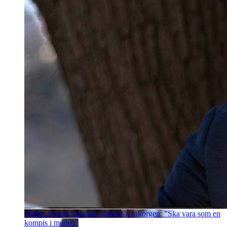
Martin Schori lämnade bladet för inkorgen: ”Ska vara som en
kompis i mejlen”