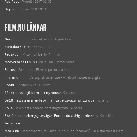
Red Road
Premiär 2007-02-09
Hoppet
Premiär 2007-02-09
FILM.NU LÄNKAR
Om Film.nu
Historia, fakta och integritetspolicy
Kontakta Film.nu
Skriv ett mail
Redaktion
Vi som skriver för Film.nu
Medverka på Film.nu
Vill du bli filmrecensent?
Följ oss
Så hittar du Film.nu på sociala medier
Filmanic
Film.nu's English sister site – All about movies in English
Coohl
Upptäck & kolla videos!
12 skolbussar görs om till tiny house
Kolla nu!
De 18 mest skrämmande och farliga bergsvägarna i Europa
Kolla nu!
Kolla
De 8 mest hisnande bergstågturerna i Alperna
8 skrämmande bergsgrusvägar i Europa du aldrig borde köra
Kolla här!
Textadore
Media.nu
Medienyheter, reklam eller Youtube-fenomen? Här hittar du allt inom
media