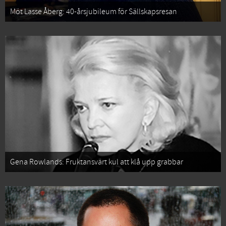
Möt Lasse Åberg: 40-årsjubileum för Sällskapsresan
Gena Rowlands: Fruktansvärt kul att klå upp grabbar