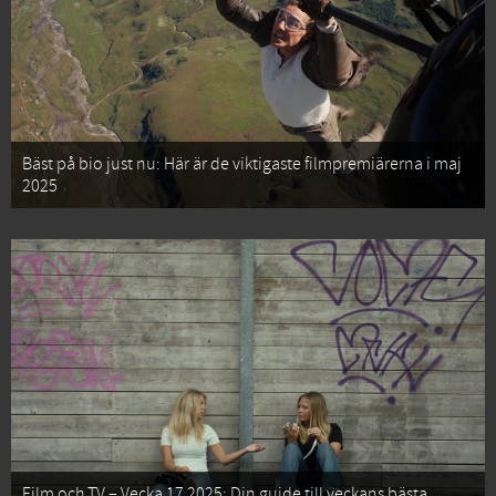
Bäst på bio just nu: Här är de viktigaste filmpremiärerna i maj
2025
Film och TV – Vecka 17 2025: Din guide till veckans bästa