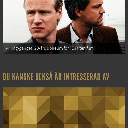
Killing-gänget: 20-årsjubileum för “En liten film”
DU KANSKE OCKSÅ ÄR INTRESSERAD AV