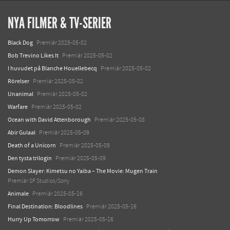
NYA FILMER & TV-SERIER
Black Dog
Premiär 2025-05-02
Bob Trevino Likes It
Premiär 2025-05-02
I huvudet på Blanche Houellebecq
Premiär 2025-05-02
Rörelser
Premiär 2025-05-02
Unanimal
Premiär 2025-05-02
Warfare
Premiär 2025-05-02
Ocean with David Attenborough
Premiär 2025-05-08
Abir Gulaal
Premiär 2025-05-09
Death of a Unicorn
Premiär 2025-05-09
Den tysta trilogin
Premiär 2025-05-09
Demon Slayer: Kimetsu no Yaiba – The Movie: Mugen Train
Premiär SF Studios/Sony
Animale
Premiär 2025-05-16
Final Destination: Bloodlines
Premiär 2025-05-16
Hurry Up Tomorrow
Premiär 2025-05-16