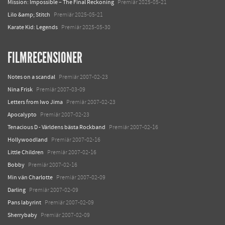
Mission: Impossible – The Final Reckoning
Premiär 2025-05-21
Lilo &amp; Stitch
Premiär 2025-05-21
Karate Kid: Legends
Premiär 2025-05-30
FILMRECENSIONER
Notes on a scandal
Premiär 2007-02-23
Nina Frisk
Premiär 2007-03-09
Letters from Iwo Jima
Premiär 2007-02-23
Apocalypto
Premiär 2007-02-23
Tenacious D - Världens bästa Rockband
Premiär 2007-02-16
Hollywoodland
Premiär 2007-02-16
Little Children
Premiär 2007-02-16
Bobby
Premiär 2007-02-16
Min vän Charlotte
Premiär 2007-02-09
Darling
Premiär 2007-02-09
Pans labyrint
Premiär 2007-02-09
Sherrybaby
Premiär 2007-02-09