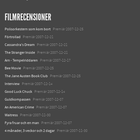
FILMRECENSIONER
Polisorkestern som kom bort
Premiär 2007-12-25
Förtrollad
Premiär 2007-12-21
Cassandra's Dream
Premiär 2007-12-21
The Stranger Inside
Premiär 2007-12-21
Arn - Tempelriddaren
Premiär 2007-12-17
Bee Movie
Premiär 2007-12-25
The Jane Austen Book Club
Premiär 2007-12-25
Interview
Premiär 2007-12-14
Good Luck Chuck
Premiär 2007-12-14
Guldkompassen
Premiär 2007-12-07
An American Crime
Premiär 2007-12-07
Waitress
Premiär 2007-11-30
Fyra fruar och en man
Premiär 2007-12-07
4 månader, 3 veckor och 2 dagar
Premiär 2007-11-30