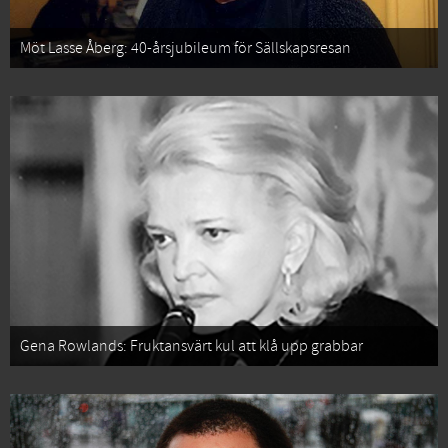
Möt Lasse Åberg: 40-årsjubileum för Sällskapsresan
Gena Rowlands: Fruktansvärt kul att klå upp grabbar