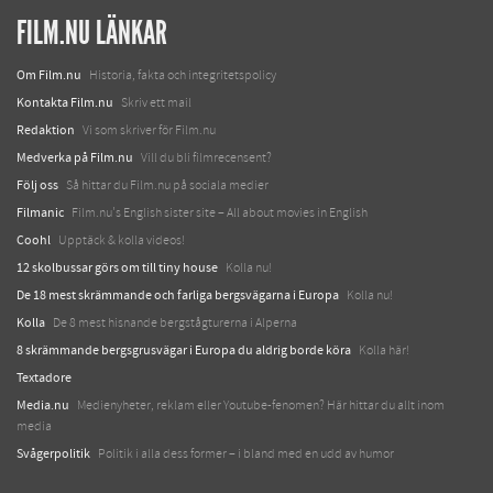
FILM.NU LÄNKAR
Om Film.nu
Historia, fakta och integritetspolicy
Kontakta Film.nu
Skriv ett mail
Redaktion
Vi som skriver för Film.nu
Medverka på Film.nu
Vill du bli filmrecensent?
Följ oss
Så hittar du Film.nu på sociala medier
Filmanic
Film.nu's English sister site – All about movies in English
Coohl
Upptäck & kolla videos!
12 skolbussar görs om till tiny house
Kolla nu!
De 18 mest skrämmande och farliga bergsvägarna i Europa
Kolla nu!
Kolla
De 8 mest hisnande bergstågturerna i Alperna
8 skrämmande bergsgrusvägar i Europa du aldrig borde köra
Kolla här!
Textadore
Media.nu
Medienyheter, reklam eller Youtube-fenomen? Här hittar du allt inom
media
Svågerpolitik
Politik i alla dess former – i bland med en udd av humor