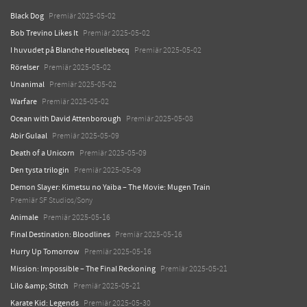
Black Dog
Premiär 2025-05-02
Bob Trevino Likes It
Premiär 2025-05-02
I huvudet på Blanche Houellebecq
Premiär 2025-05-02
Rörelser
Premiär 2025-05-02
Unanimal
Premiär 2025-05-02
Warfare
Premiär 2025-05-02
Ocean with David Attenborough
Premiär 2025-05-08
Abir Gulaal
Premiär 2025-05-09
Death of a Unicorn
Premiär 2025-05-09
Den tysta trilogin
Premiär 2025-05-09
Demon Slayer: Kimetsu no Yaiba – The Movie: Mugen Train
Premiär SF Studios/Sony
Animale
Premiär 2025-05-16
Final Destination: Bloodlines
Premiär 2025-05-16
Hurry Up Tomorrow
Premiär 2025-05-16
Mission: Impossible – The Final Reckoning
Premiär 2025-05-21
Lilo &amp; Stitch
Premiär 2025-05-21
Karate Kid: Legends
Premiär 2025-05-30