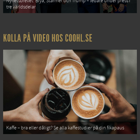
Nyhetsbrevet: Biya, Starmer och Trump – ledare under press i
tre världsdelar
KOLLA PÅ VIDEO HOS COOHL.SE
Kaffe – bra eller dåligt? Se alla kaffestudier på din fikapaus