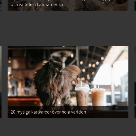
och valtider i Latinamerika
20 mysiga kattkaféer över hela världen