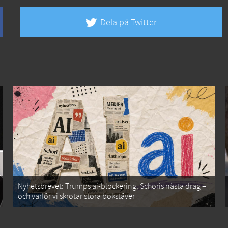
Dela på Twitter
Nyhetsbrevet: Trumps ai-blockering, Schoris nästa drag –
och varför vi skrotar stora bokstäver