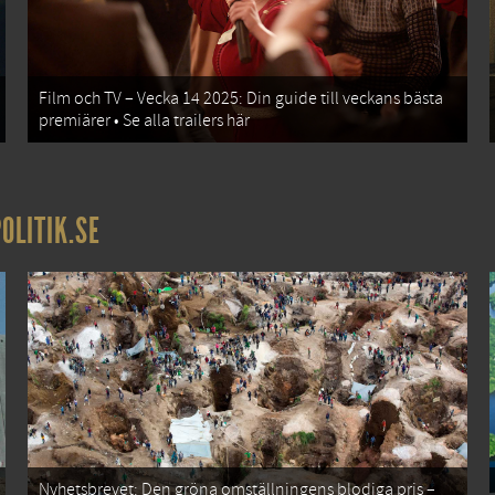
Film och TV – Vecka 14 2025: Din guide till veckans bästa
premiärer • Se alla trailers här
OLITIK.SE
Nyhetsbrevet: Den gröna omställningens blodiga pris –