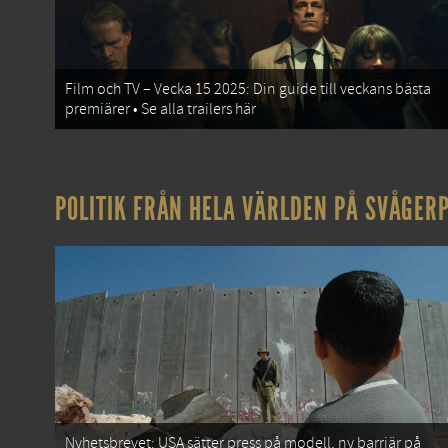
Film och TV – Vecka 15 2025: Din guide till veckans bästa
premiärer • Se alla trailers här
POLITIK FRÅN HELA VÄRLDEN PÅ SVÅGERP
Nyhetsbrevet: USA sätter press på modell, ny barriär på