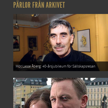
PÄRLOR FRÅN ARKIVET
Möt Lasse Åberg: 40-årsjubileum för Sällskapsresan