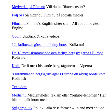
Medverka på Film.nu
Vill du bli filmrecensent?
Följ oss
Så hittar du Film.nu på sociala medier
Filmanic
Film.nu's English sister site – All about movies in
English
Coohl
Upptäck & kolla videos!
12 skolbussar görs om till tiny house
Kolla nu!
De 18 mest skrämmande och farliga bergsvägarna i Europa
Kolla nu!
Kolla
De 8 mest hisnande bergstågturerna i Alperna
8 skrämmande bergsgrusvägar i Europa du aldrig borde köra
Kolla här!
Textadore
Media.nu
Medienyheter, reklam eller Youtube-fenomen? Här
hittar du allt inom media
Svågerpolitik
Politik i alla dess former – i bland med en udd