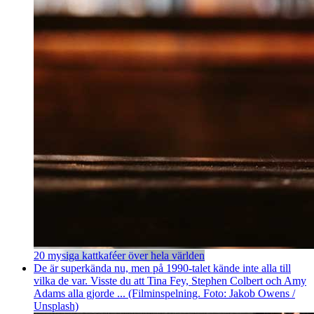
20 mysiga kattkaféer över hela världen
De är superkända nu, men på 1990-talet kände inte alla till
vilka de var. Visste du att Tina Fey, Stephen Colbert och Amy
Adams alla gjorde ... (Filminspelning. Foto: Jakob Owens /
Unsplash)