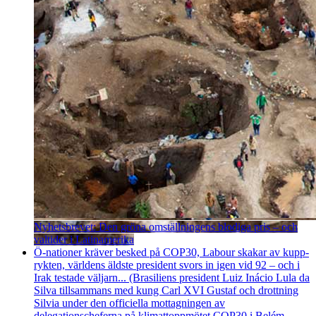
Nyhetsbrevet: Den gröna omställningens blodiga pris – och
valtider i Latinamerika
Ö-nationer kräver besked på COP30, Labour skakar av kupp­
rykten, världens äldste president svors in igen vid 92 – och i
Irak testade väljarn... (Brasiliens president Luiz Inácio Lula da
Silva tillsammans med kung Carl XVI Gustaf och drottning
Silvia under den officiella mottagningen av
delegationscheferna på klimattoppmötet COP30 i Belém.