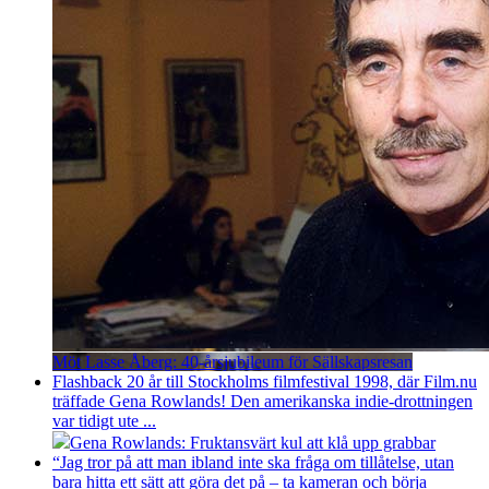
Möt Lasse Åberg: 40-årsjubileum för Sällskapsresan
Flashback 20 år till Stockholms filmfestival 1998, där Film.nu
träffade Gena Rowlands! Den amerikanska indie-drottningen
var tidigt ute ...
Gena Rowlands: Fruktansvärt kul att klå upp grabbar
“Jag tror på att man ibland inte ska fråga om tillåtelse, utan
bara hitta ett sätt att göra det på – ta kameran och börja