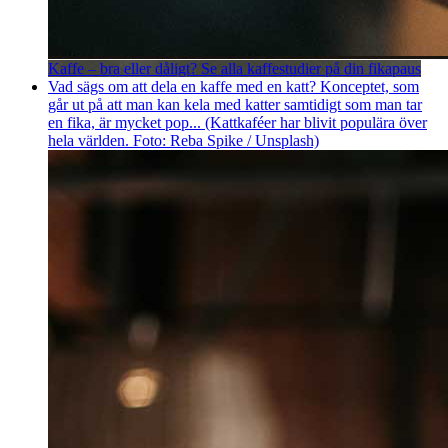
Kaffe – bra eller dåligt? Se alla kaffestudier på din fikapaus
Vad sägs om att dela en kaffe med en katt? Konceptet, som
går ut på att man kan kela med katter samtidigt som man tar
en fika, är mycket pop... (Kattkaféer har blivit populära över
hela världen. Foto: Reba Spike / Unsplash)