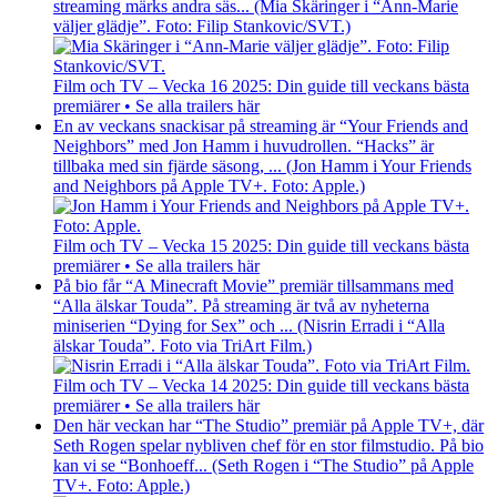
streaming märks andra säs... (Mia Skäringer i “Ann-Marie
väljer glädje”. Foto: Filip Stankovic/SVT.)
Film och TV – Vecka 16 2025: Din guide till veckans bästa
premiärer • Se alla trailers här
En av veckans snackisar på streaming är “Your Friends and
Neighbors” med Jon Hamm i huvudrollen. “Hacks” är
tillbaka med sin fjärde säsong, ... (Jon Hamm i Your Friends
and Neighbors på Apple TV+. Foto: Apple.)
Film och TV – Vecka 15 2025: Din guide till veckans bästa
premiärer • Se alla trailers här
På bio får “A Minecraft Movie” premiär tillsammans med
“Alla älskar Touda”. På streaming är två av nyheterna
miniserien “Dying for Sex” och ... (Nisrin Erradi i “Alla
älskar Touda”. Foto via TriArt Film.)
Film och TV – Vecka 14 2025: Din guide till veckans bästa
premiärer • Se alla trailers här
Den här veckan har “The Studio” premiär på Apple TV+, där
Seth Rogen spelar nybliven chef för en stor filmstudio. På bio
kan vi se “Bonhoeff... (Seth Rogen i “The Studio” på Apple
TV+. Foto: Apple.)