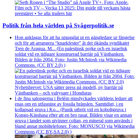
Film och TV – Vecka 13 2025: Din guide till veckans bästa
premiärer • Se alla trailers här
Politik från hela världen på Svågerpolitik.se
Hon anklagas för att ha smugglat ut en gängledare ur fängelse
och för att arrangera “knarkfester” åt det ökända syndikatet
Tren de Aragua. M... (En palestinsk pojke och en israelisk
soldat vid en tidigare konstruerad barriär på Västbanken.
Bilden är från 2004. Foto: Justin McIntosh via Wikimedia
Commons. (CC BY 2.0) )
Nyhetsbrevet: USA sätter press på modell, ny barriär på
Västbanken – och valrysare i Honduras
I de fina salongerna i Belém misslyckades världens ledare att
enas om en utfasning av fossila bränslen. Samtidigt, i en
kollapsad gruva i Ko... (Panik utbröt vid en koboltgruva i
Kongo-Kinshasa efter att en bro rasat. Bilden visar en annan
gruva i landet som utvinner coltan, en mineral som används i
bland annat mobiltelefoner. Foto: MONUSCO via Wikimedia
Commons (CC BY-SA 2.0) )