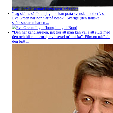
Gael García Bernal: Filma först, fråga sen
“Jag skäms så för att jag inte kan prata svenska med er”, sa
Eva Green när hon var på besök i Sverige (den franska
skådespelaren har en ...
Eva Green: Inget “bong-bong” i Bond
“Den här kändisgrejen, jag tror att man kan välja att sluta med
den och bli en normal, civiliserad människa”. Film.nu träffade
den britt ...