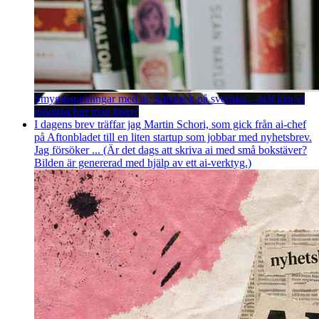
Smyginspelningar med ai, Substack på svenska – och kan vi
glömma hur man läser?
I dagens brev träffar jag Martin Schori, som gick från ai-chef
på Aftonbladet till en liten startup som jobbar med nyhetsbrev.
Jag försöker ... (Är det dags att skriva ai med små bokstäver?
Bilden är genererad med hjälp av ett ai-verktyg.)