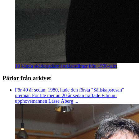
18 kända skådespelare i reklamfilmer från 1990-talet
Pärlor från arkivet
För 40 år sedan, 1980, hade den första "Sällskapsresan"
premiär. För lite mer än 20 år sedan träffade Film.nu
upphovsmannen Lasse Åberg ...