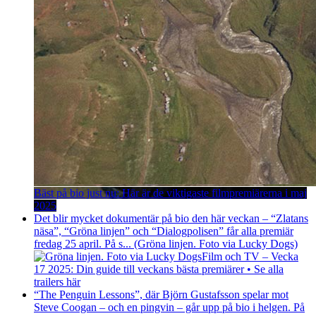
Bäst på bio just nu: Här är de viktigaste filmpremiärerna i maj
2025
Det blir mycket dokumentär på bio den här veckan – “Zlatans
näsa”, “Gröna linjen” och “Dialogpolisen” får alla premiär
fredag 25 april. På s... (Gröna linjen. Foto via Lucky Dogs)
Film och TV – Vecka
17 2025: Din guide till veckans bästa premiärer • Se alla
trailers här
“The Penguin Lessons”, där Björn Gustafsson spelar mot
Steve Coogan – och en pingvin – går upp på bio i helgen. På