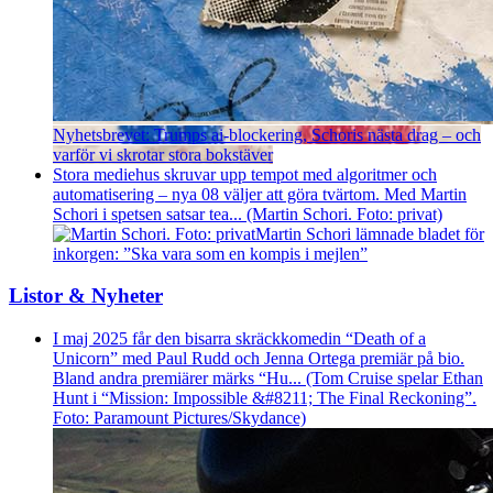
Nyhetsbrevet: Trumps ai-blockering, Schoris nästa drag – och
varför vi skrotar stora bokstäver
Stora mediehus skruvar upp tempot med algoritmer och
automatisering – nya 08 väljer att göra tvärtom. Med Martin
Schori i spetsen satsar tea... (Martin Schori. Foto: privat)
Martin Schori lämnade bladet för
inkorgen: ”Ska vara som en kompis i mejlen”
Listor & Nyheter
I maj 2025 får den bisarra skräckkomedin “Death of a
Unicorn” med Paul Rudd och Jenna Ortega premiär på bio.
Bland andra premiärer märks “Hu... (Tom Cruise spelar Ethan
Hunt i “Mission: Impossible &#8211; The Final Reckoning”.
Foto: Paramount Pictures/Skydance)