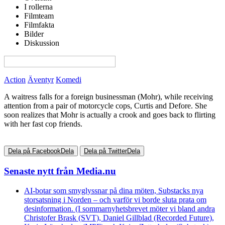
I rollerna
Filmteam
Filmfakta
Bilder
Diskussion
View this page in English on Filmanic
Action
Äventyr
Komedi
A waitress falls for a foreign businessman (Mohr), while receiving
attention from a pair of motorcycle cops, Curtis and Defore. She
soon realizes that Mohr is actually a crook and goes back to flirting
with her fast cop friends.
Dela på Facebook
Dela
Dela på Twitter
Dela
Senaste nytt från Media.nu
AI-botar som smyglyssnar på dina möten, Substacks nya
storsatsning i Norden – och varför vi borde sluta prata om
desinformation. (I sommarnyhetsbrevet möter vi bland andra
Christofer Brask (SVT), Daniel Gillblad (Recorded Future),