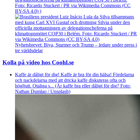
Foto: Ricardo Stuckert / PR via Wikimedia Commons (CC
BY-SA 4.0) )
Nyhetsbrevet: Biya, Starmer och Trump – ledare under press i
tre världsdelar
Kolla på video hos Coohl.se
Kaffe är dåligt för dig! Kaffe är bra för din hälsa! Fördelarna
och nackdelarna med att dricka kaffe diskuteras ofta och
högljutt. Otaliga s... (Är kaffe bra eller dåligt för dig? Foto:
Nathan Dumlao / Unsplash)