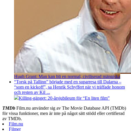
Hugh Grant: Man kan bli en normal, civiliserad människa
“Torsk på Tallinn” började med en suparresa till Dalarna –
“som en kickoff”, sa Henrik Schyffert när vi träffade honom
och resten av Kil ...
Killing-gänget: 20-årsjubileum för “En liten film”
TMDb
Film.nu använder sig av The Movie Database API (TMDb)
för vissa funktioner, men är inte på något sätt stödd eller certifierad
av TMDb.
Film.nu
Filmer