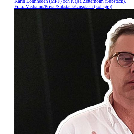
Karin Lönnheden (MPF) och Kajsa Zetterholm (Substack).
Foto: Media.nu/Privat/Substack/Unsplash (kollage))