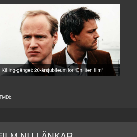
Killing-gänget: 20-årsjubileum för “En liten film”
v TMDb.
FILM.NU LÄNKAR