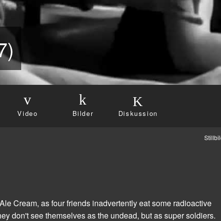
7)
Video
Bilder
Diskussion
Stillb
Ale Cream, as four friends inadvertently eat some radioactive
hey don't see themselves as the undead, but as super soldiers.