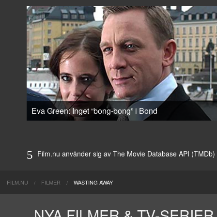
Eva Green: Inget “bong-bong” i Bond
Film.nu använder sig av The Movie Database API (TMDb) för 
FILM.NU
FILMER
WASTING AWAY
NYA FILMER & TV-SERIER