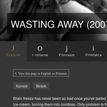
WASTING AWAY (200
Översikt
I rollerna
Filmteam
Filmfakta
View this page in English on Filmanic
Komedi
Skräck
Brain freeze has never been so bad once you've tasted 
ice-cream, turning them into zombies. Only problem is t