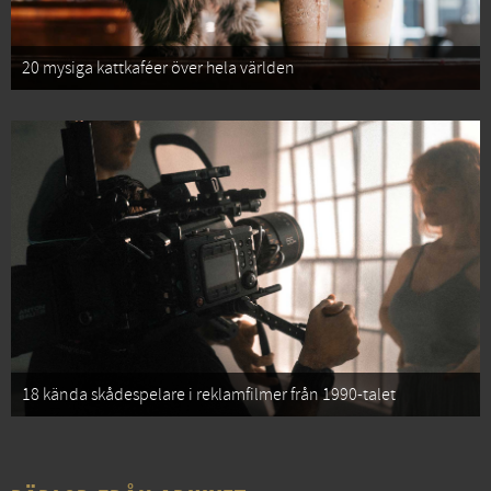
20 mysiga kattkaféer över hela världen
18 kända skådespelare i reklamfilmer från 1990-talet