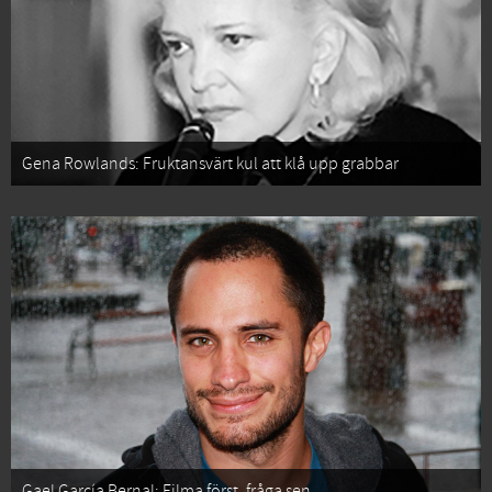
Gena Rowlands: Fruktansvärt kul att klå upp grabbar
Gael García Bernal: Filma först, fråga sen