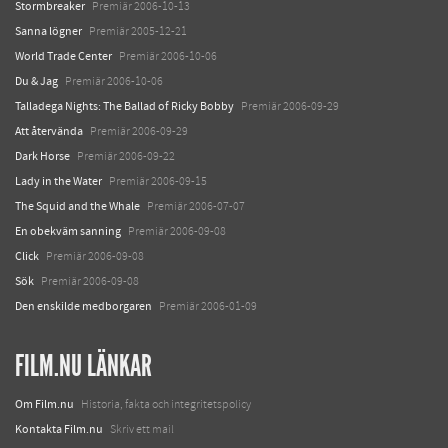
Stormbreaker
Premiär 2006-10-13
Sanna lögner
Premiär 2005-12-21
World Trade Center
Premiär 2006-10-06
Du & Jag
Premiär 2006-10-06
Talladega Nights: The Ballad of Ricky Bobby
Premiär 2006-09-29
Att återvända
Premiär 2006-09-29
Dark Horse
Premiär 2006-09-22
Lady in the Water
Premiär 2006-09-15
The Squid and the Whale
Premiär 2006-07-07
En obekväm sanning
Premiär 2006-09-08
Click
Premiär 2006-09-08
Sök
Premiär 2006-09-08
Den enskilde medborgaren
Premiär 2006-01-09
FILM.NU LÄNKAR
Om Film.nu
Historia, fakta och integritetspolicy
Kontakta Film.nu
Skriv ett mail