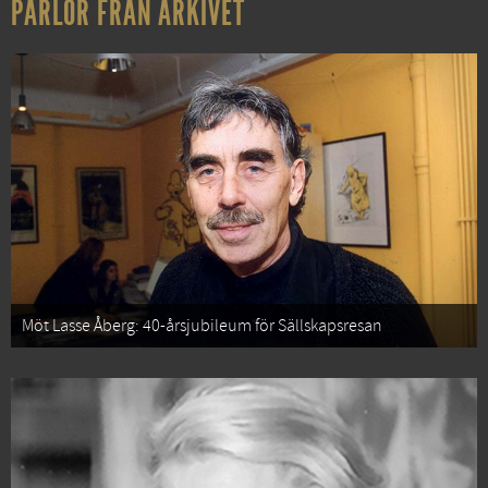
PÄRLOR FRÅN ARKIVET
Möt Lasse Åberg: 40-årsjubileum för Sällskapsresan