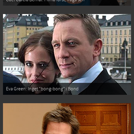
Eva Green: Inget “bong-bong” i Bond