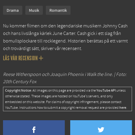
Drama
Musik
Romantik
Nu kommer filmen om den legendariske musikern Johnny Cash
och hans livslånga kärlek June Carter. Cash gick i ett slag från
bomullsplockare till rocklegend. Historien berättas på ett varmt
och trovärdigt sätt, skriver vår recensent.
LÄS VÅR RECENSION
Reese Witherspoon och Joaquin Phoenix i Walk the line. | Foto:
20th Century Fox
Copyright Notice:
YouTube API
All images on this page are provided via the
unless
otherwise stated. These images are hosted on YouTube's servers, and only
embedded on this website. For claims of copyright infringement, please contact
here
YouTube. Instructions how to submit a copyright removal request are provided
.