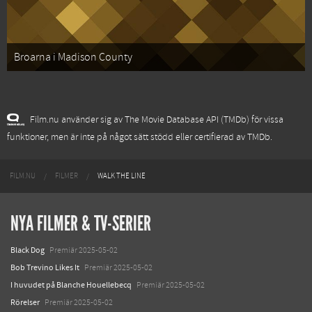
Broarna i Madison County
Film.nu använder sig av The Movie Database API (TMDb) för vissa
funktioner, men är inte på något sätt stödd eller certifierad av TMDb.
FILM.NU
FILMER
WALK THE LINE
NYA FILMER & TV-SERIER
Black Dog
Premiär 2025-05-02
Bob Trevino Likes It
Premiär 2025-05-02
I huvudet på Blanche Houellebecq
Premiär 2025-05-02
Rörelser
Premiär 2025-05-02