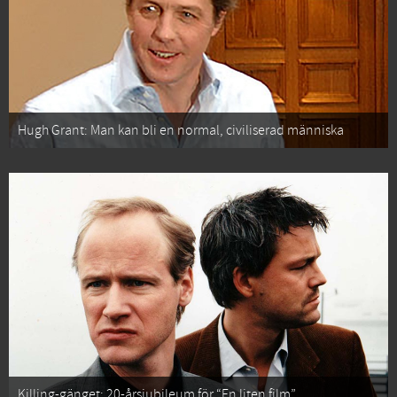
Hugh Grant: Man kan bli en normal, civiliserad människa
Killing-gänget: 20-årsjubileum för “En liten film”