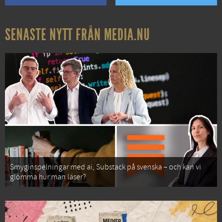
SENASTE NYTT FRÅN MEDIA.NU
Smyginspelningar med ai, Substack på svenska – och kan vi
glömma hur man läser?