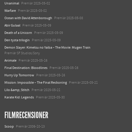
Unanimal
Premiär 2025-05-02
Warfare
Premiär 2025-05-02
Ocean with David Attenborough
Premiär 2025-05-08
Abir Gulaal
Premiär 2025-05-09
Death of a Unicorn
Premiär 2025-05-09
Den tysta trilogin
Premiär 2025-05-09
Demon Slayer: Kimetsu no Yaiba – The Movie: Mugen Train
Premiär SF Studios/Sony
Animale
Premiär 2025-05-16
Final Destination: Bloodlines
Premiär 2025-05-16
Hurry Up Tomorrow
Premiär 2025-05-16
Mission: Impossible – The Final Reckoning
Premiär 2025-05-21
Lilo &amp; Stitch
Premiär 2025-05-21
Karate Kid: Legends
Premiär 2025-05-30
FILMRECENSIONER
Scoop
Premiär 2006-10-13