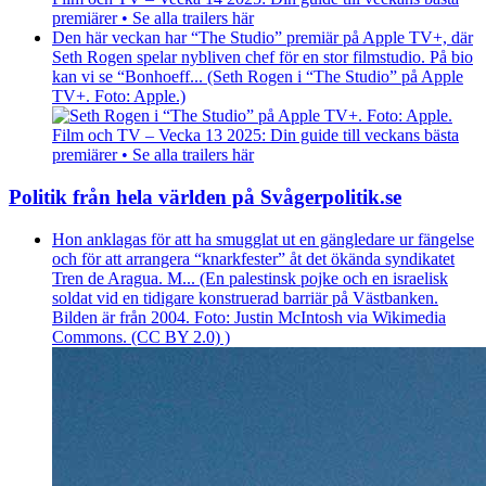
premiärer • Se alla trailers här
Den här veckan har “The Studio” premiär på Apple TV+, där
Seth Rogen spelar nybliven chef för en stor filmstudio. På bio
kan vi se “Bonhoeff... (Seth Rogen i “The Studio” på Apple
TV+. Foto: Apple.)
Film och TV – Vecka 13 2025: Din guide till veckans bästa
premiärer • Se alla trailers här
Politik från hela världen på Svågerpolitik.se
Hon anklagas för att ha smugglat ut en gängledare ur fängelse
och för att arrangera “knarkfester” åt det ökända syndikatet
Tren de Aragua. M... (En palestinsk pojke och en israelisk
soldat vid en tidigare konstruerad barriär på Västbanken.
Bilden är från 2004. Foto: Justin McIntosh via Wikimedia
Commons. (CC BY 2.0) )