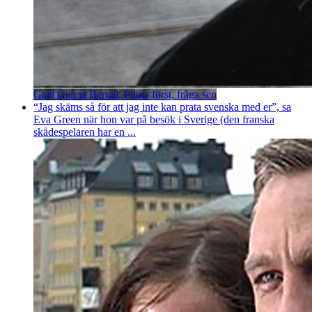
Gael García Bernal: Filma först, fråga sen
“Jag skäms så för att jag inte kan prata svenska med er”, sa
Eva Green när hon var på besök i Sverige (den franska
skådespelaren har en ...