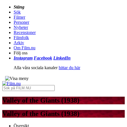
Stäng
Sök
Filmer
Personer
Nyheter
Recensioner
Filmfolk
Arkiv
Om Film.nu
Följ oss
Instagram
Facebook
LinkedIn
Alla våra sociala kanaler
hittar du här
Valley of the Giants (1938)
Valley of the Giants (1938)
Översikt