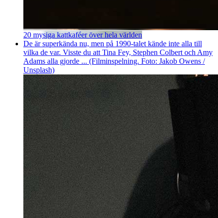
20 mysiga kattkaféer över hela världen
De är superkända nu, men på 1990-talet kände inte alla till
vilka de var. Visste du att Tina Fey, Stephen Colbert och Amy
Adams alla gjorde ... (Filminspelning. Foto: Jakob Owens /
Unsplash)