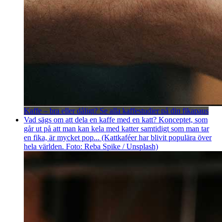
Kaffe – bra eller dåligt? Se alla kaffestudier på din fikapaus
Vad sägs om att dela en kaffe med en katt? Konceptet, som
går ut på att man kan kela med katter samtidigt som man tar
en fika, är mycket pop... (Kattkaféer har blivit populära över
hela världen. Foto: Reba Spike / Unsplash)