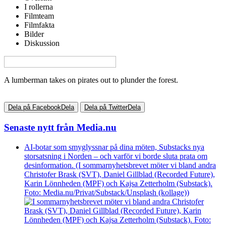
I rollerna
Filmteam
Filmfakta
Bilder
Diskussion
View this page in English on Filmanic
A lumberman takes on pirates out to plunder the forest.
Dela på Facebook
Dela
Dela på Twitter
Dela
Senaste nytt från Media.nu
AI-botar som smyglyssnar på dina möten, Substacks nya
storsatsning i Norden – och varför vi borde sluta prata om
desinformation. (I sommarnyhetsbrevet möter vi bland andra
Christofer Brask (SVT), Daniel Gillblad (Recorded Future),
Karin Lönnheden (MPF) och Kajsa Zetterholm (Substack).
Foto: Media.nu/Privat/Substack/Unsplash (kollage))