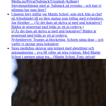
Smyginspelningar med ai, Substack på svenska – och kan vi
glömma hur man läser?
I dagens brev träffar jag Martin Schori, som gick från ai-chef
på Aftonbladet till en liten startup som jobbar med nyhetsbrev.
Jag försöker ... (Är det dags att skriva ai med små bokstäver?
Bilden är genererad med hjälp av ett ai-verktyg.)
Nyhetsbrevet: Trumps ai-blockering, Schoris nästa drag – och
varför vi skrotar stora bokstäver
Stora mediehus skruvar upp tempot med algoritmer och
automatisering – nya 08 väljer att göra tvärtom. Med Martin
Schori i spetsen satsar tea... (Martin Schori. Foto: privat)