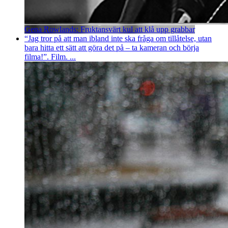
Gena Rowlands: Fruktansvärt kul att klå upp grabbar
“Jag tror på att man ibland inte ska fråga om tillåtelse, utan
bara hitta ett sätt att göra det på – ta kameran och börja
filma!”. Film. ...