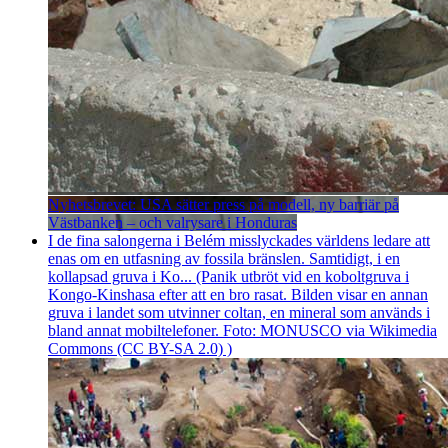
Nyhetsbrevet: USA sätter press på modell, ny barriär på
Västbanken – och valrysare i Honduras
I de fina salongerna i Belém misslyckades världens ledare att
enas om en utfasning av fossila bränslen. Samtidigt, i en
kollapsad gruva i Ko... (Panik utbröt vid en koboltgruva i
Kongo-Kinshasa efter att en bro rasat. Bilden visar en annan
gruva i landet som utvinner coltan, en mineral som används i
bland annat mobiltelefoner. Foto: MONUSCO via Wikimedia
Commons (CC BY-SA 2.0) )