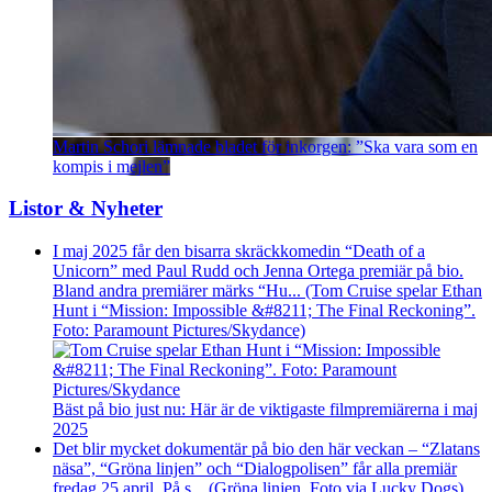
Martin Schori lämnade bladet för inkorgen: ”Ska vara som en
kompis i mejlen”
Listor & Nyheter
I maj 2025 får den bisarra skräckkomedin “Death of a
Unicorn” med Paul Rudd och Jenna Ortega premiär på bio.
Bland andra premiärer märks “Hu... (Tom Cruise spelar Ethan
Hunt i “Mission: Impossible &#8211; The Final Reckoning”.
Foto: Paramount Pictures/Skydance)
Bäst på bio just nu: Här är de viktigaste filmpremiärerna i maj
2025
Det blir mycket dokumentär på bio den här veckan – “Zlatans
näsa”, “Gröna linjen” och “Dialogpolisen” får alla premiär
fredag 25 april. På s... (Gröna linjen. Foto via Lucky Dogs)