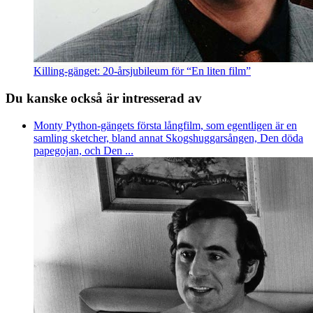
Killing-gänget: 20-årsjubileum för “En liten film”
Du kanske också är intresserad av
Monty Python-gängets första långfilm, som egentligen är en
samling sketcher, bland annat Skogshuggarsången, Den döda
papegojan, och Den ...