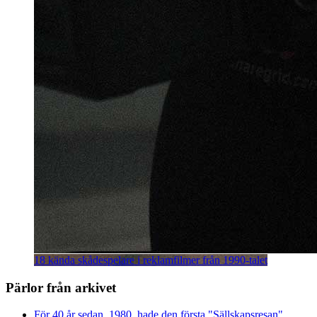
18 kända skådespelare i reklamfilmer från 1990-talet
Pärlor från arkivet
För 40 år sedan, 1980, hade den första "Sällskapsresan"