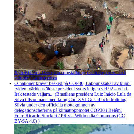
Nyhetsbrevet: Den gröna omställningens blodiga pris – och
valtider i Latinamerika
Ö-nationer kräver besked på COP30, Labour skakar av kupp­
rykten, världens äldste president svors in igen vid 92 – och i
Irak testade väljarn... (Brasiliens president Luiz Inácio Lula da
Silva tillsammans med kung Carl XVI Gustaf och drottning
Silvia under den officiella mottagningen av
delegationscheferna på klimattoppmötet COP30 i Belém.
Foto: Ricardo Stuckert / PR via Wikimedia Commons (CC
BY-SA 4.0) )