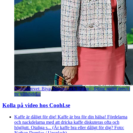
Nyhetsbrevet: Biya, Starmer och Trump – ledare under press i
tre världsdelar
Kolla på video hos Coohl.se
Kaffe är dåligt för dig! Kaffe är bra för din hälsa! Fördelarna
och nackdelarna med att dricka kaffe diskuteras ofta och
högljutt. Otaliga s... (Är kaffe bra eller dåligt för dig? Foto:
Nathan Dumlao / Unsplash)