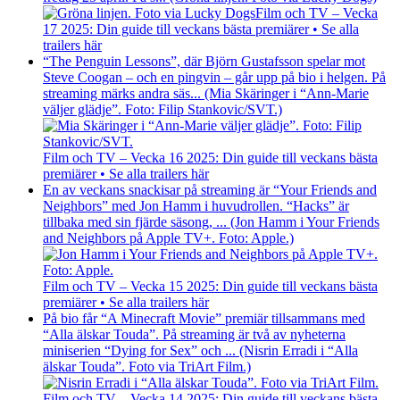
Film och TV – Vecka
17 2025: Din guide till veckans bästa premiärer • Se alla
trailers här
“The Penguin Lessons”, där Björn Gustafsson spelar mot
Steve Coogan – och en pingvin – går upp på bio i helgen. På
streaming märks andra säs... (Mia Skäringer i “Ann-Marie
väljer glädje”. Foto: Filip Stankovic/SVT.)
Film och TV – Vecka 16 2025: Din guide till veckans bästa
premiärer • Se alla trailers här
En av veckans snackisar på streaming är “Your Friends and
Neighbors” med Jon Hamm i huvudrollen. “Hacks” är
tillbaka med sin fjärde säsong, ... (Jon Hamm i Your Friends
and Neighbors på Apple TV+. Foto: Apple.)
Film och TV – Vecka 15 2025: Din guide till veckans bästa
premiärer • Se alla trailers här
På bio får “A Minecraft Movie” premiär tillsammans med
“Alla älskar Touda”. På streaming är två av nyheterna
miniserien “Dying for Sex” och ... (Nisrin Erradi i “Alla
älskar Touda”. Foto via TriArt Film.)
Film och TV – Vecka 14 2025: Din guide till veckans bästa