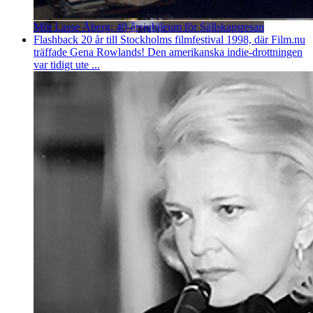
Möt Lasse Åberg: 40-årsjubileum för Sällskapsresan
Flashback 20 år till Stockholms filmfestival 1998, där Film.nu
träffade Gena Rowlands! Den amerikanska indie-drottningen
var tidigt ute ...