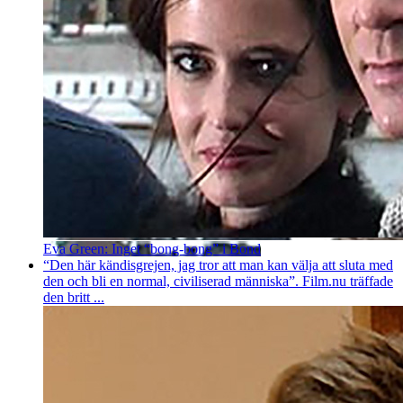
Eva Green: Inget “bong-bong” i Bond
“Den här kändisgrejen, jag tror att man kan välja att sluta med
den och bli en normal, civiliserad människa”. Film.nu träffade
den britt ...