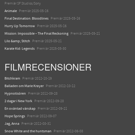
Premiär SF Studios/Sony
Animale
Premiär 2025-05-16
Final Destination: Bloodlines
Premiär 2025-05-16
Hurry Up Tomorrow
Premiär 2025-05-16
Mission: Impossible – The Final Reckoning
Premiär 2025-05-21
Lilo &amp; Stitch
Premiär 2025-05-21
Karate Kid: Legends
Premiär 2025-05-30
FILMRECENSIONER
Bitchkram
Premiär 2012-10-19
Balladen om Marie Krøyer
Premiär 2012-10-12
Hypnotisören
Premiär 2012-09-28
2 dagar i New York
Premiär 2012-09-28
En oväntad vänskap
Premiär 2012-09-21
Hope Springs
Premiär 2012-09-07
Jag, Anna
Premiär 2012-08-31
Snow White and the huntsman
Premiär 2012-06-08