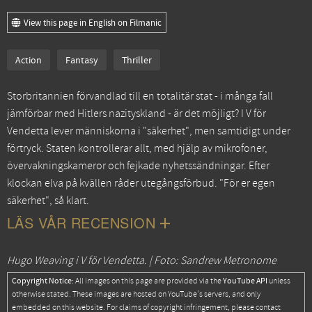
View this page in English on Filmanic
Action
Fantasy
Thriller
Storbritannien förvandlad till en totalitär stat - i många fall
jämförbar med Hitlers nazityskland - är det möjligt? I V för
Vendetta lever människorna i "säkerhet", men samtidigt under
förtryck. Staten kontrollerar allt, med hjälp av mikrofoner,
övervakningskameror och fejkade nyhetssändningar. Efter
klockan elva på kvällen råder utegångsförbud. "För er egen
säkerhet", så klart.
LÄS VÅR RECENSION
Hugo Weaving i V för Vendetta. | Foto: Sandrew Metronome
Copyright Notice:
YouTube API
All images on this page are provided via the
unless
otherwise stated. These images are hosted on YouTube's servers, and only
embedded on this website. For claims of copyright infringement, please contact