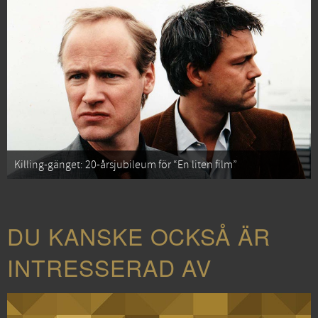
Killing-gänget: 20-årsjubileum för “En liten film”
DU KANSKE OCKSÅ ÄR
INTRESSERAD AV