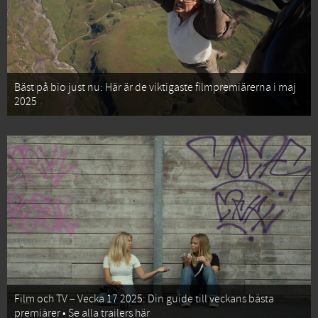
Bäst på bio just nu: Här är de viktigaste filmpremiärerna i maj
2025
Film och TV – Vecka 17 2025: Din guide till veckans bästa
premiärer • Se alla trailers här