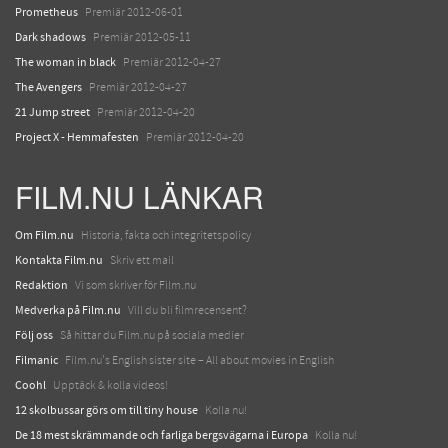
Prometheus
Premiär 2012-06-01
Dark shadows
Premiär 2012-05-11
The woman in black
Premiär 2012-04-27
The Avengers
Premiär 2012-04-27
21 Jump street
Premiär 2012-04-20
Project X - Hemmafesten
Premiär 2012-04-20
FILM.NU LÄNKAR
Om Film.nu
Historia, fakta och integritetspolicy
Kontakta Film.nu
Skriv ett mail
Redaktion
Vi som skriver för Film.nu
Medverka på Film.nu
Vill du bli filmrecensent?
Följ oss
Så hittar du Film.nu på sociala medier
Filmanic
Film.nu's English sister site – All about movies in English
Coohl
Upptäck & kolla videos!
12 skolbussar görs om till tiny house
Kolla nu!
De 18 mest skrämmande och farliga bergsvägarna i Europa
Kolla nu!