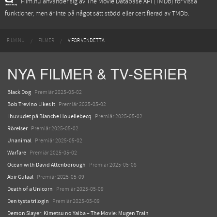
Film.nu använder sig av The Movie Database API (TMDb) för vissa
funktioner, men är inte på något sätt stödd eller certifierad av TMDb.
FILM.NU
FILMER
V FÖR VENDETTA
NYA FILMER & TV-SERIER
Black Dog
Premiär 2025-05-02
Bob Trevino Likes It
Premiär 2025-05-02
I huvudet på Blanche Houellebecq
Premiär 2025-05-02
Rörelser
Premiär 2025-05-02
Unanimal
Premiär 2025-05-02
Warfare
Premiär 2025-05-02
Ocean with David Attenborough
Premiär 2025-05-08
Abir Gulaal
Premiär 2025-05-09
Death of a Unicorn
Premiär 2025-05-09
Den tysta trilogin
Premiär 2025-05-09
Demon Slayer: Kimetsu no Yaiba – The Movie: Mugen Train