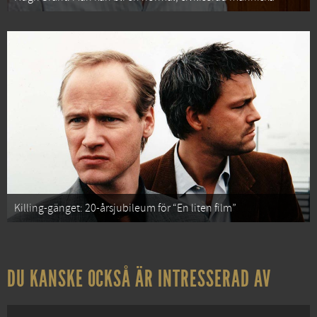
Killing-gänget: 20-årsjubileum för “En liten film”
DU KANSKE OCKSÅ ÄR INTRESSERAD AV