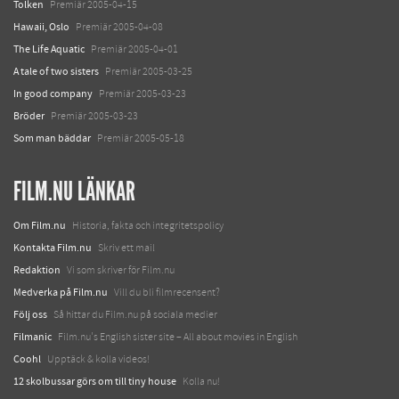
Tolken
Premiär 2005-04-15
Hawaii, Oslo
Premiär 2005-04-08
The Life Aquatic
Premiär 2005-04-01
A tale of two sisters
Premiär 2005-03-25
In good company
Premiär 2005-03-23
Bröder
Premiär 2005-03-23
Som man bäddar
Premiär 2005-05-18
FILM.NU LÄNKAR
Om Film.nu
Historia, fakta och integritetspolicy
Kontakta Film.nu
Skriv ett mail
Redaktion
Vi som skriver för Film.nu
Medverka på Film.nu
Vill du bli filmrecensent?
Följ oss
Så hittar du Film.nu på sociala medier
Filmanic
Film.nu's English sister site – All about movies in English
Coohl
Upptäck & kolla videos!
12 skolbussar görs om till tiny house
Kolla nu!