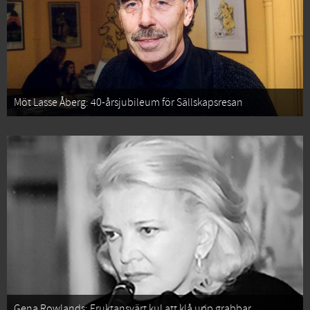
Möt Lasse Åberg: 40-årsjubileum för Sällskapsresan
Gena Rowlands: Fruktansvärt kul att klå upp grabbar