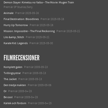
Demon Slayer: Kimetsu no Yaiba – The Movie: Mugen Train
Premiär SF Studios/Sony
Animale
Premiär 2025-05-16
Final Destination: Bloodlines
Premiär 2025-05-16
Hurry Up Tomorrow
Premiär 2025-05-16
Mission: Impossible – The Final Reckoning
Premiär 2025-05-21
Lilo &amp; Stitch
Premiär 2025-05-21
Karate Kid: Legends
Premiär 2025-05-30
FILMRECENSIONER
Komplett galen
Premiär 2005-05-13
Tvillingsystrar
Premiär 2005-05-13
The Jacket
Premiär 2005-05-13
Den tredje makten
Premiär 2005-05-06
Or
Premiär 2005-04-15
Be cool
Premiär 2005-04-15
Kärlek och fördom
Premiär 2005-04-15