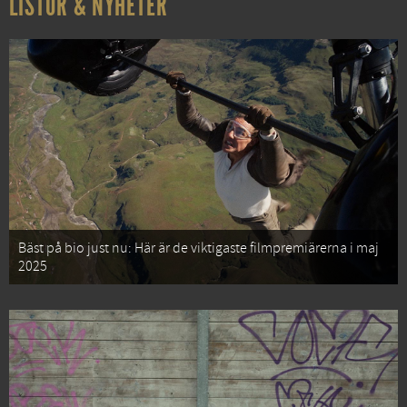
LISTOR & NYHETER
Bäst på bio just nu: Här är de viktigaste filmpremiärerna i maj
2025