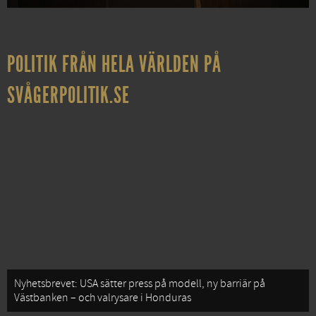
POLITIK FRÅN HELA VÄRLDEN PÅ
SVÅGERPOLITIK.SE
Nyhetsbrevet: USA sätter press på modell, ny barriär på
Västbanken – och valrysare i Honduras