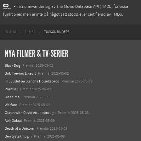
Film.nu använder sig av The Movie Database API (TMDb) för vissa
funktioner, men är inte på något sätt stödd eller certifierad av TMDb.
FILM.NU
FILMER
TUCSON RAIDERS
NYA FILMER & TV-SERIER
Black Dog
Premiär 2025-05-02
Bob Trevino Likes It
Premiär 2025-05-02
I huvudet på Blanche Houellebecq
Premiär 2025-05-02
Rörelser
Premiär 2025-05-02
Unanimal
Premiär 2025-05-02
Warfare
Premiär 2025-05-02
Ocean with David Attenborough
Premiär 2025-05-08
Abir Gulaal
Premiär 2025-05-09
Death of a Unicorn
Premiär 2025-05-09
Den tysta trilogin
Premiär 2025-05-09