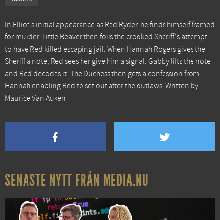
In Elliot's initial appearance as Red Ryder, he finds himself framed
for murder. Little Beaver then foils the crooked Sheriff's attempt
to have Red killed escaping jail. When Hannah Rogers gives the
Sheriff a note, Red sees her give him a signal. Gabby lifts the note
and Red decodes it. The Duchess then gets a confession from
Hannah enabling Red to set out after the outlaws. Written by
Maurice Van Auken
SENASTE NYTT FRÅN MEDIA.NU