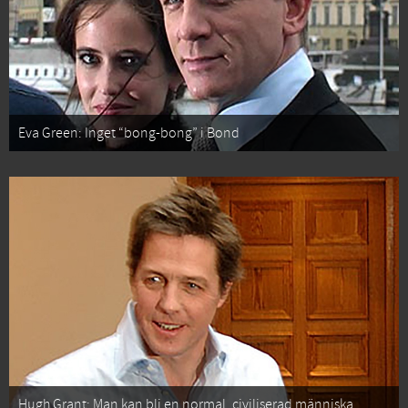
Eva Green: Inget “bong-bong” i Bond
Hugh Grant: Man kan bli en normal, civiliserad människa