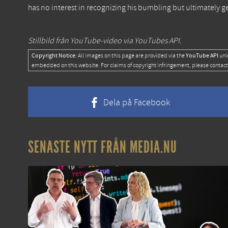
has no interest in recognizing his bumbling but ultimately 
Stillbild från YouTube-video via YouTubes API.
Copyright Notice:
YouTube API
All images on this page are provided via the
unl
embedded on this website. For claims of copyright infringement, please contact
Dela på Facebook
SENASTE NYTT FRÅN MEDIA.NU