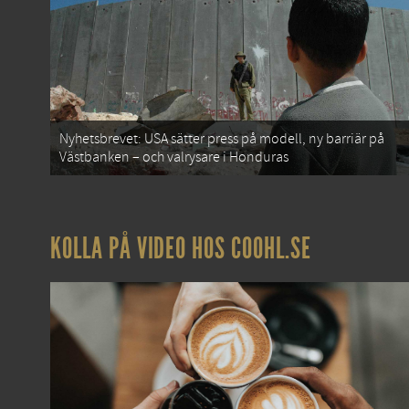
Nyhetsbrevet: USA sätter press på modell, ny barriär på
Västbanken – och valrysare i Honduras
KOLLA PÅ VIDEO HOS COOHL.SE