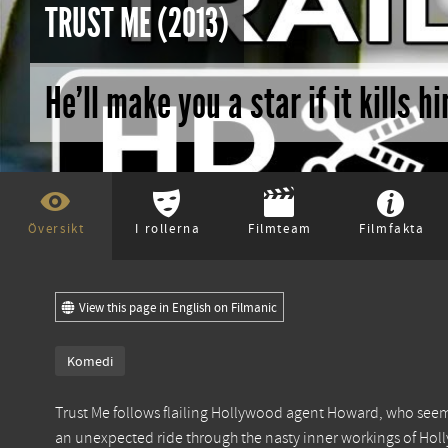
TRUST ME (2013)
He'll make you a star if it kills h
Översikt
I rollerna
Filmteam
Filmfakta
View this page in English on Filmanic
Komedi
Trust Me follows flailing Hollywood agent Howard, who seemingl
an unexpected ride through the nasty inner workings of Holl