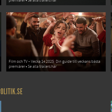
premiärer • Se alla trailers här
Film och TV – Vecka 14 2025: Din guide till veckans bästa
premiärer • Se alla trailers här
OLITIK.SE