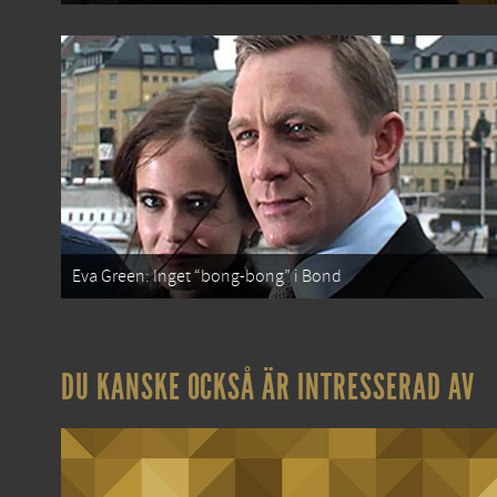
Eva Green: Inget “bong-bong” i Bond
DU KANSKE OCKSÅ ÄR INTRESSERAD AV