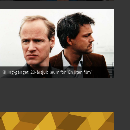
Killing-gänget: 20-årsjubileum för “En liten film”