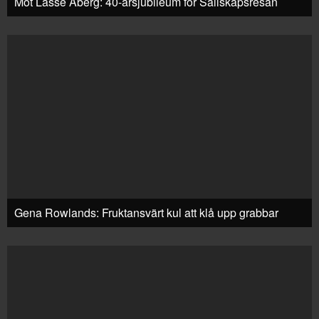
Möt Lasse Åberg: 40-årsjubileum för Sällskapsresan
Gena Rowlands: Fruktansvärt kul att klå upp grabbar