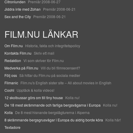
Citronlunden
Premiär 2008-06-27
Jiddra inte med Zohan
Premiär 2008-06-21
Sex and the City
Premiär 2008-06-21
FILM.NU LÄNKAR
Om Film.nu
Historia, fakta och integritetspolicy
Kontakta Film.nu
Skriv ett mail
Redaktion
Vi som skriver för Film.nu
Medverka på Film.nu
Vill du bli filmrecensent?
Följ oss
Så hittar du Film.nu på sociala medier
Filmanic
Film.nu's English sister site – All about movies in English
Coohl
Upptäck & kolla videos!
12 skolbussar görs om till tiny house
Kolla nu!
De 18 mest skrämmande och farliga bergsvägarna i Europa
Kolla nu!
Kolla
De 8 mest hisnande bergstågturerna i Alperna
8 skrämmande bergsgrusvägar i Europa du aldrig borde köra
Kolla här!
Textadore