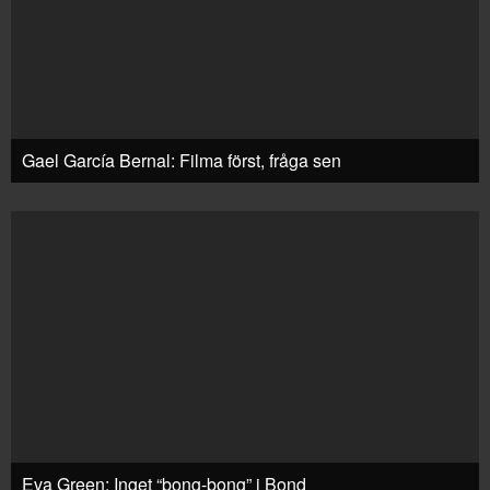
Gael García Bernal: Filma först, fråga sen
Eva Green: Inget “bong-bong” i Bond