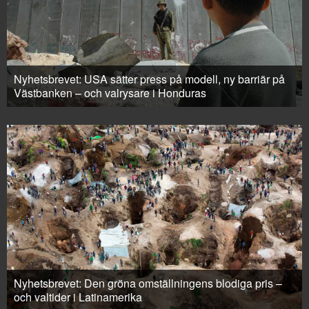
Nyhetsbrevet: USA sätter press på modell, ny barriär på
Västbanken – och valrysare i Honduras
Nyhetsbrevet: Den gröna omställningens blodiga pris –
och valtider i Latinamerika