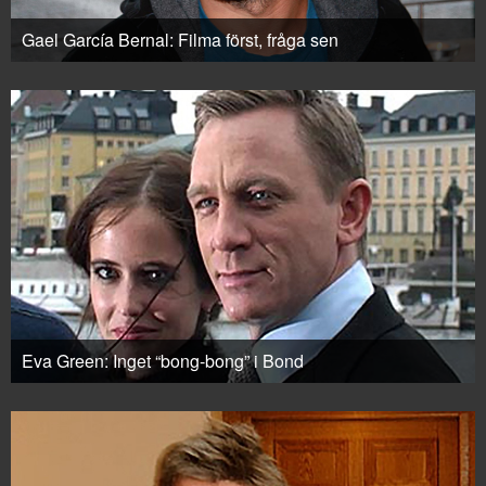
Gael García Bernal: Filma först, fråga sen
Eva Green: Inget “bong-bong” i Bond