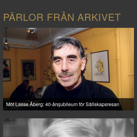
PÄRLOR FRÅN ARKIVET
Möt Lasse Åberg: 40-årsjubileum för Sällskapsresan