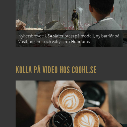
Nyhetsbrevet: USA sätter press på modell, ny barriär på
Västbanken – och valrysare i Honduras
KOLLA PÅ VIDEO HOS COOHL.SE