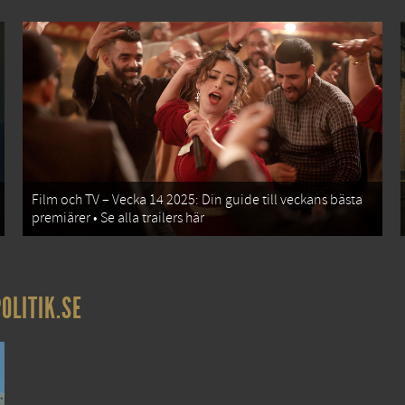
Film och TV – Vecka 14 2025: Din guide till veckans bästa
premiärer • Se alla trailers här
OLITIK.SE