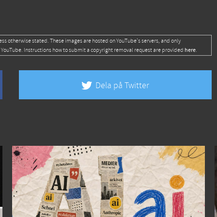
ess otherwise stated. These images are hosted on YouTube's servers, and only
here
 YouTube. Instructions how to submit a copyright removal request are provided
.
Dela på Twitter