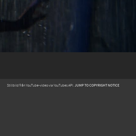
JUMP TO COPYRIGHT NOTICE
Stillbild från YouTube-video via YouTubes API.