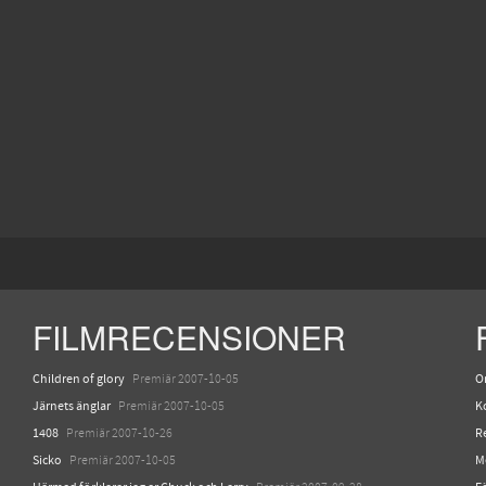
FILMRECENSIONER
Children of glory
O
Premiär 2007-10-05
Järnets änglar
K
Premiär 2007-10-05
1408
R
Premiär 2007-10-26
Sicko
M
Premiär 2007-10-05