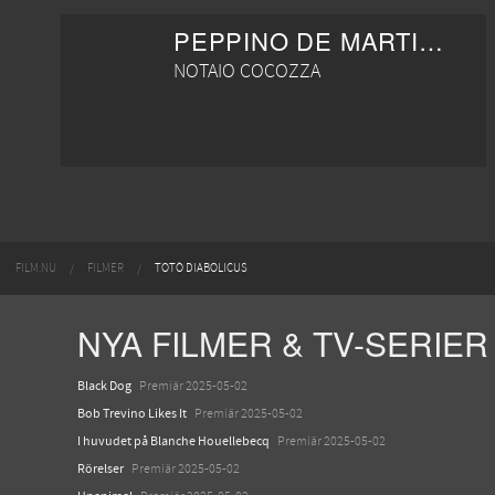
PEPPINO DE MARTINO
NOTAIO COCOZZA
FILM.NU
FILMER
TOTÒ DIABOLICUS
NYA FILMER & TV-SERIER
Black Dog
Premiär 2025-05-02
Bob Trevino Likes It
Premiär 2025-05-02
I huvudet på Blanche Houellebecq
Premiär 2025-05-02
Rörelser
Premiär 2025-05-02