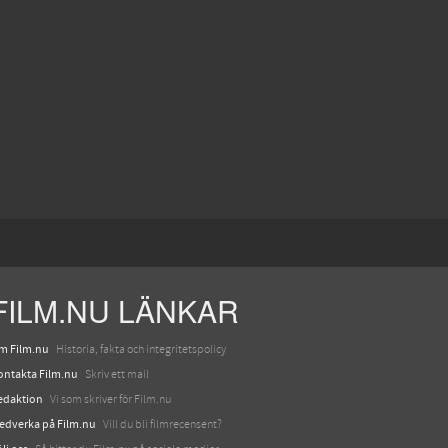
FILM.NU LÄNKAR
m Film.nu
Historia, fakta och integritetspolicy
ontakta Film.nu
Skriv ett mail
edaktion
Vi som skriver för Film.nu
edverka på Film.nu
Vill du bli filmrecensent?