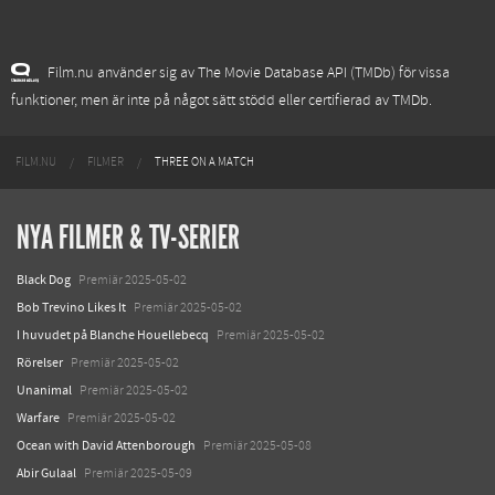
Film.nu använder sig av The Movie Database API (TMDb) för vissa
funktioner, men är inte på något sätt stödd eller certifierad av TMDb.
FILM.NU
FILMER
THREE ON A MATCH
NYA FILMER & TV-SERIER
Black Dog
Premiär 2025-05-02
Bob Trevino Likes It
Premiär 2025-05-02
I huvudet på Blanche Houellebecq
Premiär 2025-05-02
Rörelser
Premiär 2025-05-02
Unanimal
Premiär 2025-05-02
Warfare
Premiär 2025-05-02
Ocean with David Attenborough
Premiär 2025-05-08
Abir Gulaal
Premiär 2025-05-09