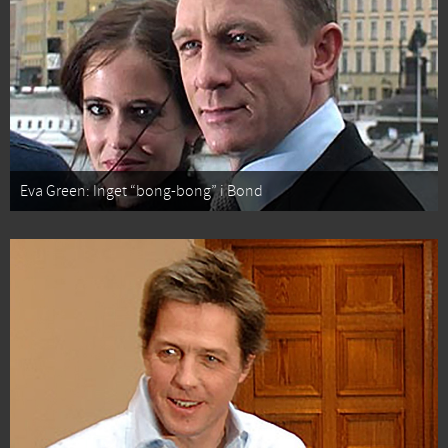
Eva Green: Inget “bong-bong” i Bond