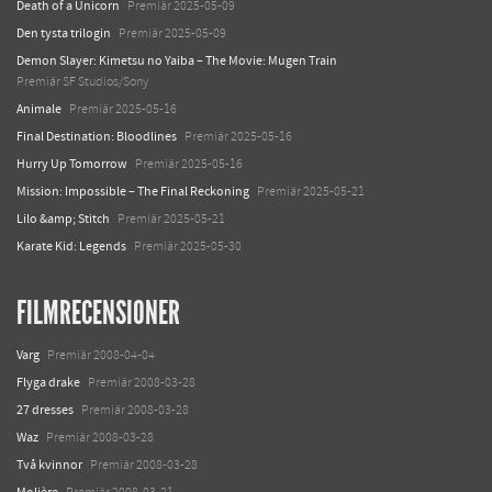
Death of a Unicorn
Premiär 2025-05-09
Den tysta trilogin
Premiär 2025-05-09
Demon Slayer: Kimetsu no Yaiba – The Movie: Mugen Train
Premiär SF Studios/Sony
Animale
Premiär 2025-05-16
Final Destination: Bloodlines
Premiär 2025-05-16
Hurry Up Tomorrow
Premiär 2025-05-16
Mission: Impossible – The Final Reckoning
Premiär 2025-05-21
Lilo &amp; Stitch
Premiär 2025-05-21
Karate Kid: Legends
Premiär 2025-05-30
FILMRECENSIONER
Varg
Premiär 2008-04-04
Flyga drake
Premiär 2008-03-28
27 dresses
Premiär 2008-03-28
Waz
Premiär 2008-03-28
Två kvinnor
Premiär 2008-03-28
Molière