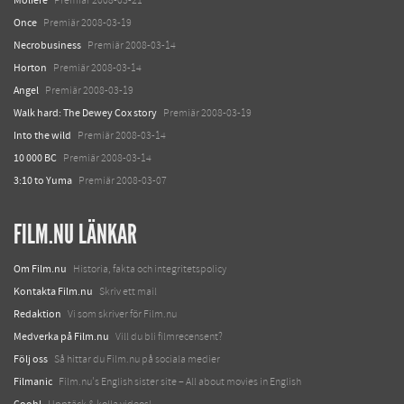
Premiär 2008-03-21
Once
Premiär 2008-03-19
Necrobusiness
Premiär 2008-03-14
Horton
Premiär 2008-03-14
Angel
Premiär 2008-03-19
Walk hard: The Dewey Cox story
Premiär 2008-03-19
Into the wild
Premiär 2008-03-14
10 000 BC
Premiär 2008-03-14
3:10 to Yuma
Premiär 2008-03-07
FILM.NU LÄNKAR
Om Film.nu
Historia, fakta och integritetspolicy
Kontakta Film.nu
Skriv ett mail
Redaktion
Vi som skriver för Film.nu
Medverka på Film.nu
Vill du bli filmrecensent?
Följ oss
Så hittar du Film.nu på sociala medier
Filmanic
Film.nu's English sister site – All about movies in English
Coohl