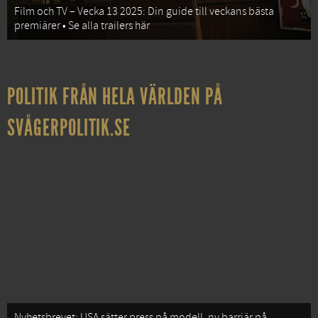
Film och TV – Vecka 13 2025: Din guide till veckans bästa
premiärer • Se alla trailers här
POLITIK FRÅN HELA VÄRLDEN PÅ
SVÅGERPOLITIK.SE
Nyhetsbrevet: USA sätter press på modell, ny barriär på