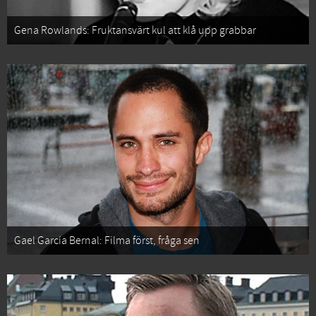
Gena Rowlands: Fruktansvärt kul att klå upp grabbar
Gael García Bernal: Filma först, fråga sen