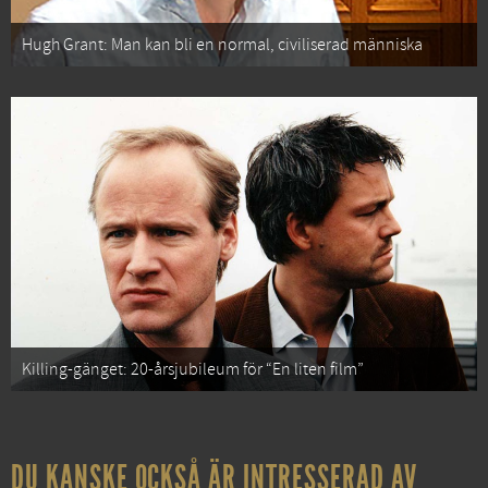
Hugh Grant: Man kan bli en normal, civiliserad människa
Killing-gänget: 20-årsjubileum för “En liten film”
DU KANSKE OCKSÅ ÄR INTRESSERAD AV