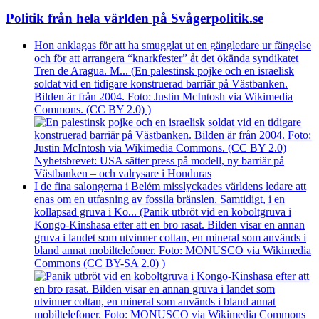
Politik från hela världen på Svågerpolitik.se
Hon anklagas för att ha smugglat ut en gängledare ur fängelse
och för att arrangera “knarkfester” åt det ökända syndikatet
Tren de Aragua. M... (En palestinsk pojke och en israelisk
soldat vid en tidigare konstruerad barriär på Västbanken.
Bilden är från 2004. Foto: Justin McIntosh via Wikimedia
Commons. (CC BY 2.0) )
Nyhetsbrevet: USA sätter press på modell, ny barriär på
Västbanken – och valrysare i Honduras
I de fina salongerna i Belém misslyckades världens ledare att
enas om en utfasning av fossila bränslen. Samtidigt, i en
kollapsad gruva i Ko... (Panik utbröt vid en koboltgruva i
Kongo-Kinshasa efter att en bro rasat. Bilden visar en annan
gruva i landet som utvinner coltan, en mineral som används i
bland annat mobiltelefoner. Foto: MONUSCO via Wikimedia
Commons (CC BY-SA 2.0) )