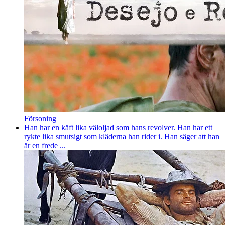
Försoning
Han har en käft lika väloljad som hans revolver. Han har ett
rykte lika smutsigt som kläderna han rider i. Han säger att han
är en frede ...