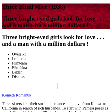
Three Blind Mice (1938)
Three bright-eyed girls look for love . . .
and a man with a million dollars !
Three bright-eyed girls look for love . . .
and a man with a million dollars !
Översikt
I rollerna
Filmteam
Filmfakta
Bilder
Diskussion
View this page in English on Filmanic
Komedi
Romantik
Three sisters take their small inheritance and move from Kansas to
California in search of rich husbands. To start with Pamela poses as