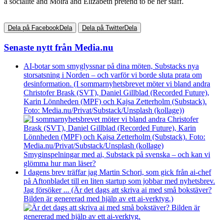
a socialite and Moira and Elizabeth pretend to be her staff.
Dela på Facebook
Dela
Dela på Twitter
Dela
Senaste nytt från Media.nu
AI-botar som smyglyssnar på dina möten, Substacks nya
storsatsning i Norden – och varför vi borde sluta prata om
desinformation. (I sommarnyhetsbrevet möter vi bland andra
Christofer Brask (SVT), Daniel Gillblad (Recorded Future),
Karin Lönnheden (MPF) och Kajsa Zetterholm (Substack).
Foto: Media.nu/Privat/Substack/Unsplash (kollage))
Smyginspelningar med ai, Substack på svenska – och kan vi
glömma hur man läser?
I dagens brev träffar jag Martin Schori, som gick från ai-chef
på Aftonbladet till en liten startup som jobbar med nyhetsbrev.
Jag försöker ... (Är det dags att skriva ai med små bokstäver?
Bilden är genererad med hjälp av ett ai-verktyg.)