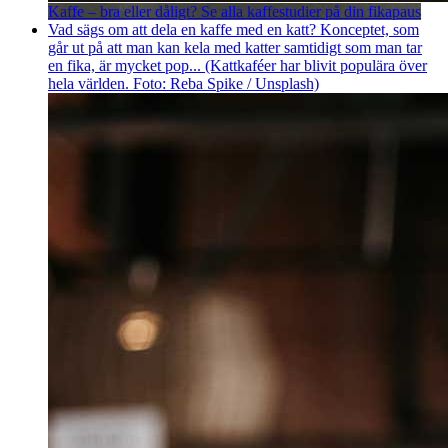
Kaffe – bra eller dåligt? Se alla kaffestudier på din fikapaus
Vad sägs om att dela en kaffe med en katt? Konceptet, som
går ut på att man kan kela med katter samtidigt som man tar
en fika, är mycket pop... (Kattkaféer har blivit populära över
hela världen. Foto: Reba Spike / Unsplash)