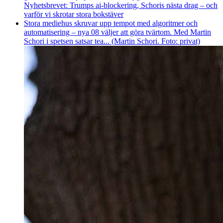
Nyhetsbrevet: Trumps ai-blockering, Schoris nästa drag – och
varför vi skrotar stora bokstäver
Stora mediehus skruvar upp tempot med algoritmer och
automatisering – nya 08 väljer att göra tvärtom. Med Martin
Schori i spetsen satsar tea... (Martin Schori. Foto: privat)