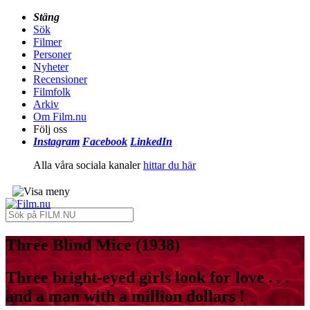
Stäng
Sök
Filmer
Personer
Nyheter
Recensioner
Filmfolk
Arkiv
Om Film.nu
Följ oss
Instagram
Facebook
LinkedIn
Alla våra sociala kanaler
hittar du här
Three Blind Mice (1938)
Three bright-eyed girls look for love . . .
and a man with a million dollars !