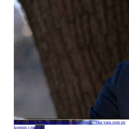
Martin Schori lämnade bladet för inkorgen: ”Ska vara som en
kompis i mejlen”