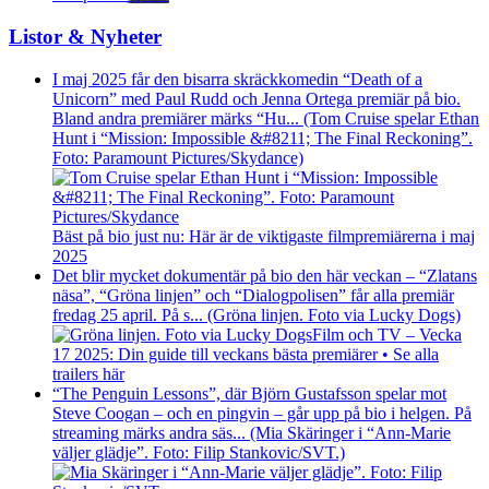
Listor & Nyheter
I maj 2025 får den bisarra skräckkomedin “Death of a
Unicorn” med Paul Rudd och Jenna Ortega premiär på bio.
Bland andra premiärer märks “Hu... (Tom Cruise spelar Ethan
Hunt i “Mission: Impossible &#8211; The Final Reckoning”.
Foto: Paramount Pictures/Skydance)
Bäst på bio just nu: Här är de viktigaste filmpremiärerna i maj
2025
Det blir mycket dokumentär på bio den här veckan – “Zlatans
näsa”, “Gröna linjen” och “Dialogpolisen” får alla premiär
fredag 25 april. På s... (Gröna linjen. Foto via Lucky Dogs)
Film och TV – Vecka
17 2025: Din guide till veckans bästa premiärer • Se alla
trailers här
“The Penguin Lessons”, där Björn Gustafsson spelar mot
Steve Coogan – och en pingvin – går upp på bio i helgen. På
streaming märks andra säs... (Mia Skäringer i “Ann-Marie
väljer glädje”. Foto: Filip Stankovic/SVT.)