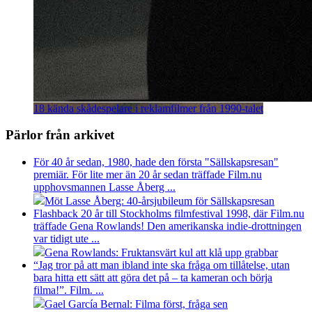
18 kända skådespelare i reklamfilmer från 1990-talet
Pärlor från arkivet
För 40 år sedan, 1980, hade den första "Sällskapsresan"
premiär. För lite mer än 20 år sedan träffade Film.nu
upphovsmannen Lasse Åberg ...
Möt Lasse Åberg: 40-årsjubileum för Sällskapsresan
Flashback 20 år till Stockholms filmfestival 1998, där Film.nu
träffade Gena Rowlands! Den amerikanska indie-drottningen
var tidigt ute ...
Gena Rowlands: Fruktansvärt kul att klå upp grabbar
“Jag tror på att man ibland inte ska fråga om tillåtelse, utan
bara hitta ett sätt att göra det på – ta kameran och börja
filma!”. Film. ...
Gael García Bernal: Filma först, fråga sen