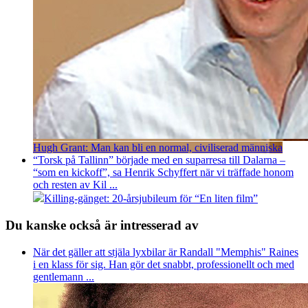
Hugh Grant: Man kan bli en normal, civiliserad människa
“Torsk på Tallinn” började med en suparresa till Dalarna –
“som en kickoff”, sa Henrik Schyffert när vi träffade honom
och resten av Kil ...
Killing-gänget: 20-årsjubileum för “En liten film”
Du kanske också är intresserad av
När det gäller att stjäla lyxbilar är Randall "Memphis" Raines
i en klass för sig. Han gör det snabbt, professionellt och med
gentlemann ...