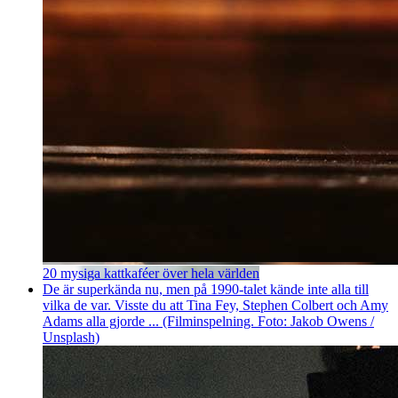
20 mysiga kattkaféer över hela världen
De är superkända nu, men på 1990-talet kände inte alla till
vilka de var. Visste du att Tina Fey, Stephen Colbert och Amy
Adams alla gjorde ... (Filminspelning. Foto: Jakob Owens /
Unsplash)