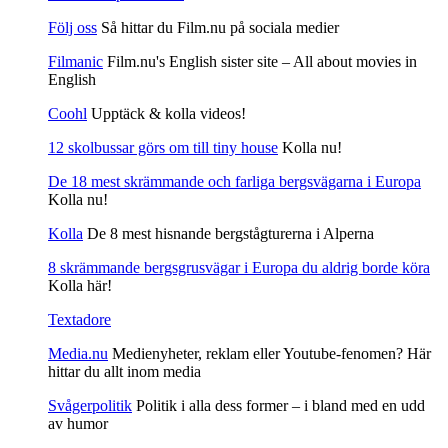
Följ oss
Så hittar du Film.nu på sociala medier
Filmanic
Film.nu's English sister site – All about movies in
English
Coohl
Upptäck & kolla videos!
12 skolbussar görs om till tiny house
Kolla nu!
De 18 mest skrämmande och farliga bergsvägarna i Europa
Kolla nu!
Kolla
De 8 mest hisnande bergstågturerna i Alperna
8 skrämmande bergsgrusvägar i Europa du aldrig borde köra
Kolla här!
Textadore
Media.nu
Medienyheter, reklam eller Youtube-fenomen? Här
hittar du allt inom media
Svågerpolitik
Politik i alla dess former – i bland med en udd
av humor