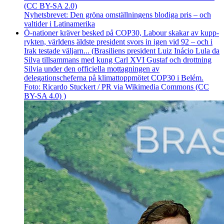
Nyhetsbrevet: Den gröna omställningens blodiga pris – och
valtider i Latinamerika
Ö-nationer kräver besked på COP30, Labour skakar av kupp­
rykten, världens äldste president svors in igen vid 92 – och i
Irak testade väljarn... (Brasiliens president Luiz Inácio Lula da
Silva tillsammans med kung Carl XVI Gustaf och drottning
Silvia under den officiella mottagningen av
delegationscheferna på klimattoppmötet COP30 i Belém.
Foto: Ricardo Stuckert / PR via Wikimedia Commons (CC
BY-SA 4.0) )