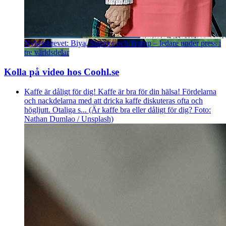
Nyhetsbrevet: Biya, Starmer och Trump – ledare under press i
tre världsdelar
Kolla på video hos Coohl.se
Kaffe är dåligt för dig! Kaffe är bra för din hälsa! Fördelarna
och nackdelarna med att dricka kaffe diskuteras ofta och
högljutt. Otaliga s... (Är kaffe bra eller dåligt för dig? Foto:
Nathan Dumlao / Unsplash)