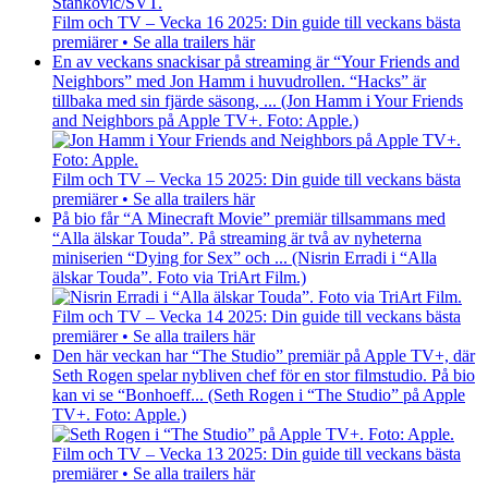
Film och TV – Vecka 16 2025: Din guide till veckans bästa
premiärer • Se alla trailers här
En av veckans snackisar på streaming är “Your Friends and
Neighbors” med Jon Hamm i huvudrollen. “Hacks” är
tillbaka med sin fjärde säsong, ... (Jon Hamm i Your Friends
and Neighbors på Apple TV+. Foto: Apple.)
Film och TV – Vecka 15 2025: Din guide till veckans bästa
premiärer • Se alla trailers här
På bio får “A Minecraft Movie” premiär tillsammans med
“Alla älskar Touda”. På streaming är två av nyheterna
miniserien “Dying for Sex” och ... (Nisrin Erradi i “Alla
älskar Touda”. Foto via TriArt Film.)
Film och TV – Vecka 14 2025: Din guide till veckans bästa
premiärer • Se alla trailers här
Den här veckan har “The Studio” premiär på Apple TV+, där
Seth Rogen spelar nybliven chef för en stor filmstudio. På bio
kan vi se “Bonhoeff... (Seth Rogen i “The Studio” på Apple
TV+. Foto: Apple.)
Film och TV – Vecka 13 2025: Din guide till veckans bästa
premiärer • Se alla trailers här