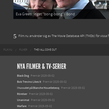
Eva Green: Inget “bong-bong” i Bond
Film.nu använder sig av The Movie Database API (TMDb) för vissa fu
FILM.NU
FILMER
THEY ALL COME OUT
NYA FILMER & TV-SERIER
Black Dog
Premiär 2025-05-02
Bob Trevino Likes It
Premiär 2025-05-02
I huvudet på Blanche Houellebecq
Premiär 2025-05-02
Rörelser
Premiär 2025-05-02
Unanimal
Premiär 2025-05-02
Warfare
Premiär 2025-05-02