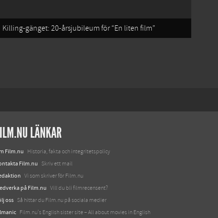
Killing-gänget: 20-årsjubileum för “En liten film”
ILM.NU LÄNKAR
m Film.nu
Historia, fakta och integritetspolicy
ontakta Film.nu
Skriv ett mail
edaktion
Vi som skriver för Film.nu
edverka på Film.nu
Vill du bli filmrecensent?
lj oss
Så hittar du Film.nu på sociala medier
ilmanic
Film.nu's English sister site – All about movies in English