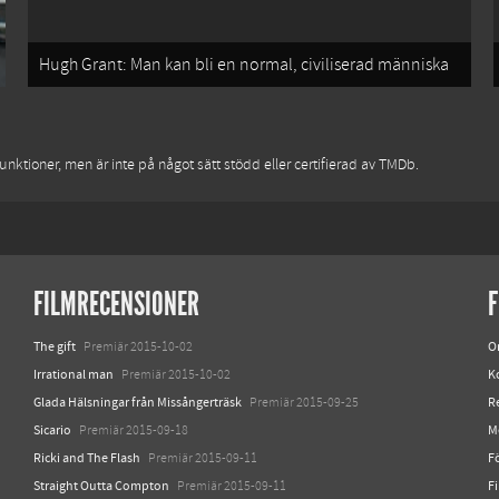
Hugh Grant: Man kan bli en normal, civiliserad människa
nktioner, men är inte på något sätt stödd eller certifierad av TMDb.
FILMRECENSIONER
F
The gift
O
Premiär 2015-10-02
Irrational man
K
Premiär 2015-10-02
Glada Hälsningar från Missångerträsk
R
Premiär 2015-09-25
Sicario
M
Premiär 2015-09-18
Ricki and The Flash
Fö
Premiär 2015-09-11
Straight Outta Compton
F
Premiär 2015-09-11