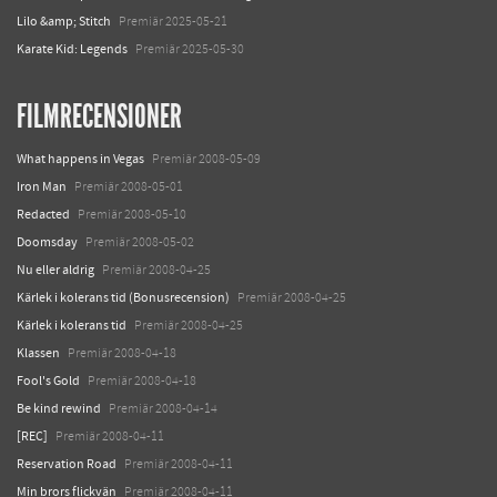
Lilo &amp; Stitch
Premiär 2025-05-21
Karate Kid: Legends
Premiär 2025-05-30
FILMRECENSIONER
What happens in Vegas
Premiär 2008-05-09
Iron Man
Premiär 2008-05-01
Redacted
Premiär 2008-05-10
Doomsday
Premiär 2008-05-02
Nu eller aldrig
Premiär 2008-04-25
Kärlek i kolerans tid (Bonusrecension)
Premiär 2008-04-25
Kärlek i kolerans tid
Premiär 2008-04-25
Klassen
Premiär 2008-04-18
Fool's Gold
Premiär 2008-04-18
Be kind rewind
Premiär 2008-04-14
[REC]
Premiär 2008-04-11
Reservation Road
Premiär 2008-04-11
Min brors flickvän
Premiär 2008-04-11