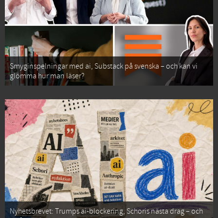
Smyginspelningar med ai, Substack på svenska – och kan vi
glömma hur man läser?
Nyhetsbrevet: Trumps ai-blockering, Schoris nästa drag – och