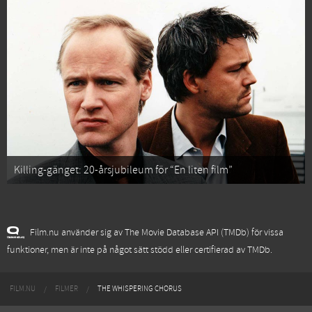
Killing-gänget: 20-årsjubileum för “En liten film”
Film.nu använder sig av The Movie Database API (TMDb) för vissa
funktioner, men är inte på något sätt stödd eller certifierad av TMDb.
FILM.NU
FILMER
THE WHISPERING CHORUS