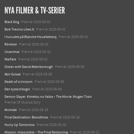
NYA FILMER & TV-SERIER
Black Dog
Premiär 2025-05-02
Bob Trevino Likes It
Premiär 2025-05-02
I huvudet på Blanche Houellebecq
Premiär 2025-05-02
Rörelser
Premiär 2025-05-02
Unanimal
Premiär 2025-05-02
Warfare
Premiär 2025-05-02
Ocean with David Attenborough
Premiär 2025-05-08
Abir Gulaal
Premiär 2025-05-09
Death of a Unicorn
Premiär 2025-05-09
Den tysta trilogin
Premiär 2025-05-09
Demon Slayer: Kimetsu no Yaiba – The Movie: Mugen Train
Premiär SF Studios/Sony
Animale
Premiär 2025-05-16
Final Destination: Bloodlines
Premiär 2025-05-16
Hurry Up Tomorrow
Premiär 2025-05-16
Mission: Impossible – The Final Reckoning
Premiär 2025-05-21