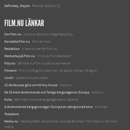
Definitely, Maybe
Premiär 2008-04-11
FILM.NU LÄNKAR
Om Film.nu
Historia, fakta och integritetspolicy
Kontakta Film.nu
Skriv ett mail
Redaktion
Vi som skriver för Film.nu
Medverka på Film.nu
Vill du bli filmrecensent?
Följ oss
Så hittar du Film.nu på sociala medier
Filmanic
Film.nu's English sister site – All about movies in English
Coohl
Upptäck & kolla videos!
12 skolbussar görs om till tiny house
Kolla nu!
De 18 mest skrämmande och farliga bergsvägarna i Europa
Kolla nu!
Kolla
De 8 mest hisnande bergstågturerna i Alperna
8 skrämmande bergsgrusvägar i Europa du aldrig borde köra
Kolla här!
Textadore
Media.nu
Medienyheter, reklam eller Youtube-fenomen? Här hittar du allt inom
media