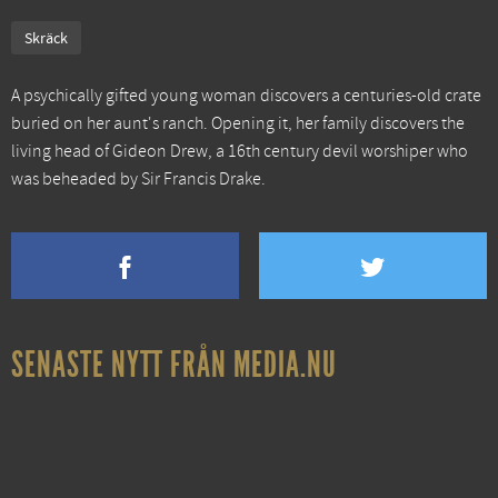
Skräck
A psychically gifted young woman discovers a centuries-old crate
buried on her aunt's ranch. Opening it, her family discovers the
living head of Gideon Drew, a 16th century devil worshiper who
was beheaded by Sir Francis Drake.
SENASTE NYTT FRÅN MEDIA.NU