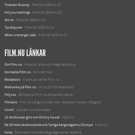
Tristram Shandy
Premiär 2006-04-21
Kill your darlings
Premiär 2006-04-12
Nio liv
Premiär 2006-04-14
Tjocktjuven
Premiär 2006-04-14
When a stranger calls
Premiär 2006-04-07
FILM.NU LÄNKAR
Om Film.nu
Historia, fakta och integritetspolicy
Kontakta Film.nu
Skriv ett mail
Redaktion
Vi som skriver för Film.nu
Medverka på Film.nu
Vill du bli filmrecensent?
Följ oss
Så hittar du Film.nu på sociala medier
Filmanic
Film.nu's English sister site – All about movies in English
Coohl
Upptäck & kolla videos!
12 skolbussar görs om till tiny house
Kolla nu!
De 18 mest skrämmande och farliga bergsvägarna i Europa
Kolla nu!
Kolla
De 8 mest hisnande bergstågturerna i Alperna