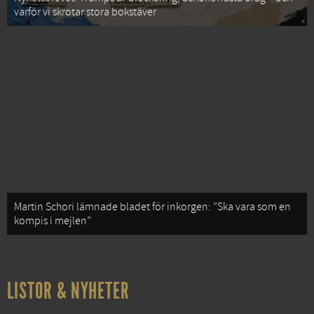
varför vi skrotar stora bokstäver
Martin Schori lämnade bladet för inkorgen: ”Ska vara som en
kompis i mejlen”
LISTOR & NYHETER