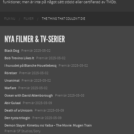
funktioner, men är inte på något sätt stödd eller certifierad av TMDb.
FILM.NU
FILMER
THE THING THAT COULDN'T DIE
NYA FILMER & TV-SERIER
Black Dog
Premiär 2025-05-02
Bob Trevino Likes It
Premiär 2025-05-02
I huvudet på Blanche Houellebecq
Premiär 2025-05-02
Rörelser
Premiär 2025-05-02
Unanimal
Premiär 2025-05-02
Warfare
Premiär 2025-05-02
Ocean with David Attenborough
Premiär 2025-05-08
Abir Gulaal
Premiär 2025-05-09
Death of a Unicorn
Premiär 2025-05-09
Den tysta trilogin
Premiär 2025-05-09
Demon Slayer: Kimetsu no Yaiba – The Movie: Mugen Train
Premiär SF Studios/Sony