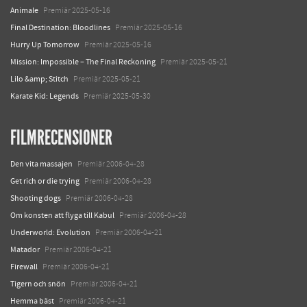
Animale
Premiär 2025-05-16
Final Destination: Bloodlines
Premiär 2025-05-16
Hurry Up Tomorrow
Premiär 2025-05-16
Mission: Impossible – The Final Reckoning
Premiär 2025-05-21
Lilo &amp; Stitch
Premiär 2025-05-21
Karate Kid: Legends
Premiär 2025-05-30
FILMRECENSIONER
Den vita massajen
Premiär 2006-04-28
Get rich or die trying
Premiär 2006-04-28
Shooting dogs
Premiär 2006-04-28
Om konsten att flyga till Kabul
Premiär 2006-04-28
Underworld: Evolution
Premiär 2006-04-21
Matador
Premiär 2006-04-21
Firewall
Premiär 2006-04-21
Tigern och snön
Premiär 2006-04-21
Hemma bäst
Premiär 2006-04-21