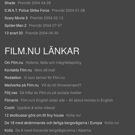
Shade
Premiär 2004-04-09
S.W.A.T. Police Strike Force
Premiär 2004-01-08
Scary Movie 3
Premiär 2004-02-13
Spider-Man 2
Premiär 2004-07-07
13 snart 30
Premiär 2004-06-30
FILM.NU LÄNKAR
Om Film.nu
Historia, fakta och integritetspolicy
Kontakta Film.nu
Skriv ett mail
Redaktion
Vi som skriver för Film.nu
Medverka på Film.nu
Vill du bli filmrecensent?
Följ oss
Så hittar du Film.nu på sociala medier
Filmanic
Film.nu's English sister site – All about movies in English
Coohl
Upptäck & kolla videos!
12 skolbussar görs om till tiny house
Kolla nu!
De 18 mest skrämmande och farliga bergsvägarna i Europa
Kolla nu!
Kolla
De 8 mest hisnande bergstågturerna i Alperna