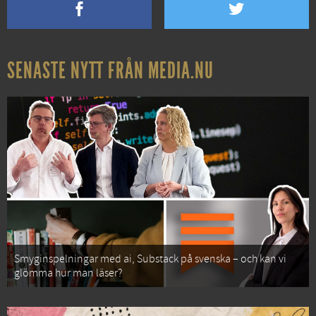
SENASTE NYTT FRÅN MEDIA.NU
Smyginspelningar med ai, Substack på svenska – och kan vi
glömma hur man läser?