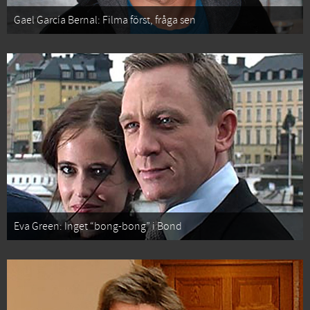
Gael García Bernal: Filma först, fråga sen
Eva Green: Inget “bong-bong” i Bond