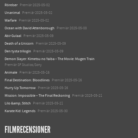
Rörelser
Premiär 2025-05-02
Unanimal
Premiär 2025-05-02
Warfare
Premiär 2025-05-02
Ocean with David Attenborough
Premiär 2025-05-08
Abir Gulaal
Premiär 2025-05-09
Death of a Unicorn
Premiär 2025-05-09
Den tysta trilogin
Premiär 2025-05-09
Demon Slayer: Kimetsu no Yaiba – The Movie: Mugen Train
Premiär SF Studios/Sony
Animale
Premiär 2025-05-16
Final Destination: Bloodlines
Premiär 2025-05-16
Hurry Up Tomorrow
Premiär 2025-05-16
Mission: Impossible – The Final Reckoning
Premiär 2025-05-21
Lilo &amp; Stitch
Premiär 2025-05-21
Karate Kid: Legends
Premiär 2025-05-30
FILMRECENSIONER