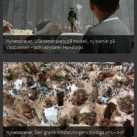
Nyhetsbrevet: USA sätter press på modell, ny barriär på
Västbanken – och valrysare i Honduras
Nyhetsbrevet: Den gröna omställningens blodiga pris – och