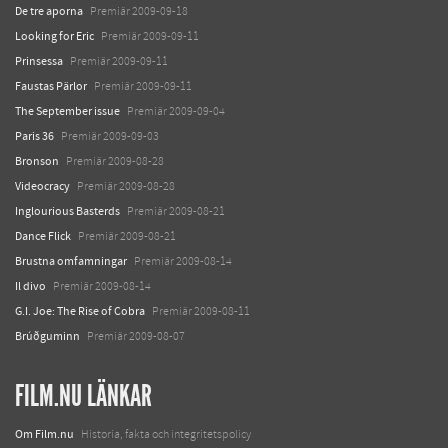
De tre aporna
Premiär 2009-09-18
Looking for Eric
Premiär 2009-09-11
Prinsessa
Premiär 2009-09-11
Faustas Pärlor
Premiär 2009-09-11
The September issue
Premiär 2009-09-04
Paris 36
Premiär 2009-09-03
Bronson
Premiär 2009-08-28
Videocracy
Premiär 2009-08-28
Inglourious Basterds
Premiär 2009-08-21
Dance Flick
Premiär 2009-08-21
Brustna omfamningar
Premiär 2009-08-14
Il divo
Premiär 2009-08-14
G.I. Joe: The Rise of Cobra
Premiär 2009-08-11
Brúðguminn
Premiär 2009-08-07
FILM.NU LÄNKAR
Om Film.nu
Historia, fakta och integritetspolicy