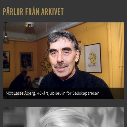
PÄRLOR FRÅN ARKIVET
Möt Lasse Åberg: 40-årsjubileum för Sällskapsresan