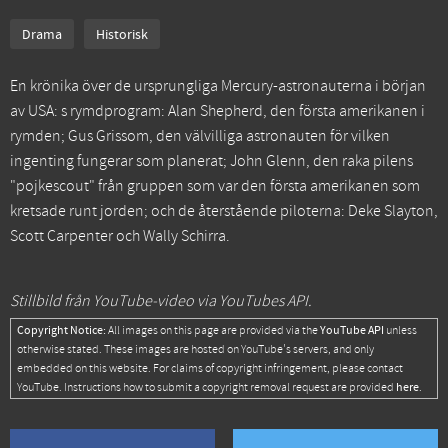
Drama
Historisk
En krönika över de ursprungliga Mercury-astronauterna i början
av USA: s rymdprogram: Alan Shepherd, den första amerikanen i
rymden; Gus Grissom, den välvilliga astronauten för vilken
ingenting fungerar som planerat; John Glenn, den raka pilens
"pojkescout" från gruppen som var den första amerikanen som
kretsade runt jorden; och de återstående piloterna: Deke Slayton,
Scott Carpenter och Wally Schirra.
Stillbild från YouTube-video via YouTubes API.
Copyright Notice:
YouTube API
All images on this page are provided via the
unless
otherwise stated. These images are hosted on YouTube's servers, and only
embedded on this website. For claims of copyright infringement, please contact
here
YouTube. Instructions how to submit a copyright removal request are provided
.