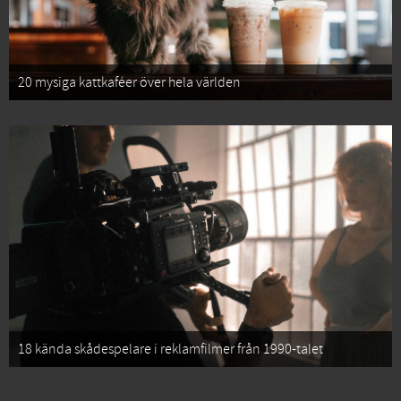
20 mysiga kattkaféer över hela världen
18 kända skådespelare i reklamfilmer från 1990-talet