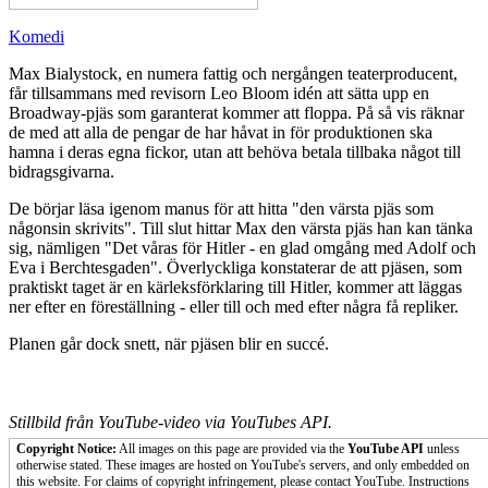
Komedi
Max Bialystock, en numera fattig och nergången teaterproducent,
får tillsammans med revisorn Leo Bloom idén att sätta upp en
Broadway-pjäs som garanterat kommer att floppa. På så vis räknar
de med att alla de pengar de har håvat in för produktionen ska
hamna i deras egna fickor, utan att behöva betala tillbaka något till
bidragsgivarna.
De börjar läsa igenom manus för att hitta "den värsta pjäs som
någonsin skrivits". Till slut hittar Max den värsta pjäs han kan tänka
sig, nämligen "Det våras för Hitler - en glad omgång med Adolf och
Eva i Berchtesgaden". Överlyckliga konstaterar de att pjäsen, som
praktiskt taget är en kärleksförklaring till Hitler, kommer att läggas
ner efter en föreställning - eller till och med efter några få repliker.
Planen går dock snett, när pjäsen blir en succé.
Stillbild från YouTube-video via YouTubes API.
Copyright Notice:
All images on this page are provided via the
YouTube API
unless
otherwise stated. These images are hosted on YouTube's servers, and only embedded on
this website. For claims of copyright infringement, please contact YouTube. Instructions