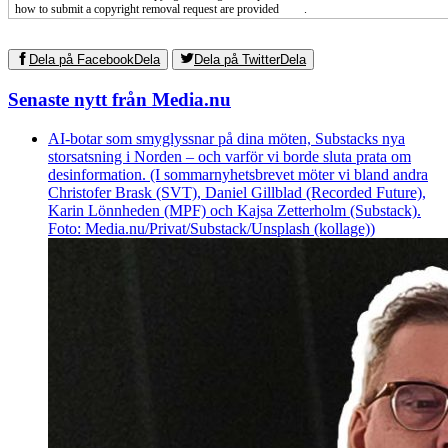
how to submit a copyright removal request are provided
here
.
Dela på Facebook
Dela
Dela på Twitter
Dela
Senaste nytt från Media.nu
AI-botar som smyglyssnar på dina möten, Substacks nya
storsatsning i Norden – och varför vi borde sluta prata om
desinformation. (I sommarnyhetsbrevet möter vi bland andra
Christofer Brask (SVT), Daniel Gillblad (Recorded Future),
Karin Lönnheden (MPF) och Kajsa Zetterholm (Substack).
Foto: Media.nu/Privat/Substack/Unsplash (kollage))