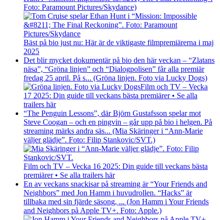
Foto: Paramount Pictures/Skydance)
Bäst på bio just nu: Här är de viktigaste filmpremiärerna i maj
2025
Det blir mycket dokumentär på bio den här veckan – “Zlatans
näsa”, “Gröna linjen” och “Dialogpolisen” får alla premiär
fredag 25 april. På s... (Gröna linjen. Foto via Lucky Dogs)
Film och TV – Vecka
17 2025: Din guide till veckans bästa premiärer • Se alla
trailers här
“The Penguin Lessons”, där Björn Gustafsson spelar mot
Steve Coogan – och en pingvin – går upp på bio i helgen. På
streaming märks andra säs... (Mia Skäringer i “Ann-Marie
väljer glädje”. Foto: Filip Stankovic/SVT.)
Film och TV – Vecka 16 2025: Din guide till veckans bästa
premiärer • Se alla trailers här
En av veckans snackisar på streaming är “Your Friends and
Neighbors” med Jon Hamm i huvudrollen. “Hacks” är
tillbaka med sin fjärde säsong, ... (Jon Hamm i Your Friends
and Neighbors på Apple TV+. Foto: Apple.)