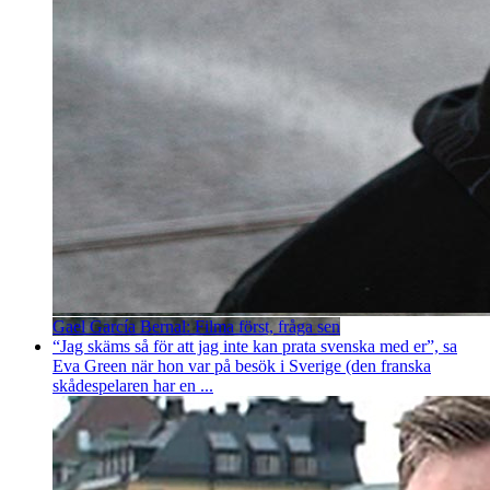
Gael García Bernal: Filma först, fråga sen
“Jag skäms så för att jag inte kan prata svenska med er”, sa
Eva Green när hon var på besök i Sverige (den franska
skådespelaren har en ...