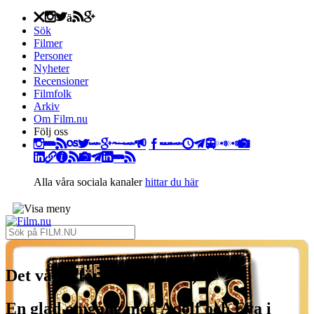
Stäng
Sök
Filmer
Personer
Nyheter
Recensioner
Filmfolk
Arkiv
Om Film.nu
Följ oss
Instagram
Facebook
LinkedIn
Alla våra sociala kanaler
hittar du här
Det våras för Hitler (1967)
En glad omgång med Adolf och Eva i