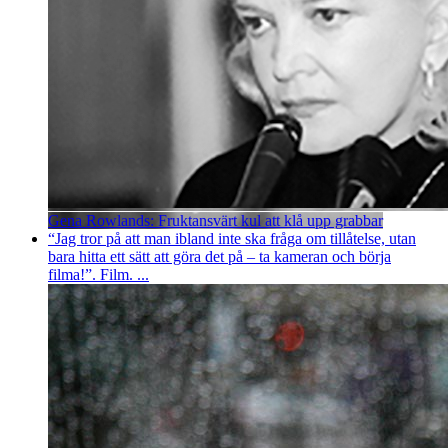
Gena Rowlands: Fruktansvärt kul att klå upp grabbar
“Jag tror på att man ibland inte ska fråga om tillåtelse, utan
bara hitta ett sätt att göra det på – ta kameran och börja
filma!”. Film. ...