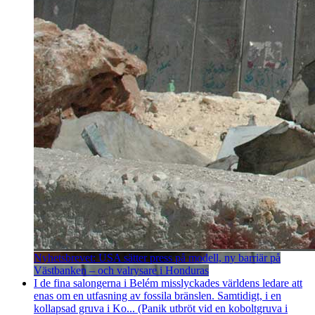
Nyhetsbrevet: USA sätter press på modell, ny barriär på
Västbanken – och valrysare i Honduras
I de fina salongerna i Belém misslyckades världens ledare att
enas om en utfasning av fossila bränslen. Samtidigt, i en
kollapsad gruva i Ko... (Panik utbröt vid en koboltgruva i