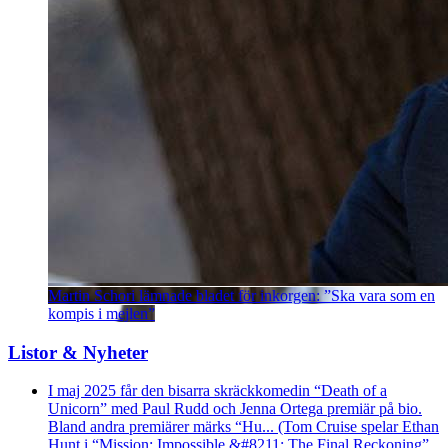
Martin Schori lämnade bladet för inkorgen: ”Ska vara som en
kompis i mejlen”
Listor & Nyheter
I maj 2025 får den bisarra skräckkomedin “Death of a
Unicorn” med Paul Rudd och Jenna Ortega premiär på bio.
Bland andra premiärer märks “Hu... (Tom Cruise spelar Ethan
Hunt i “Mission: Impossible &#8211; The Final Reckoning”.