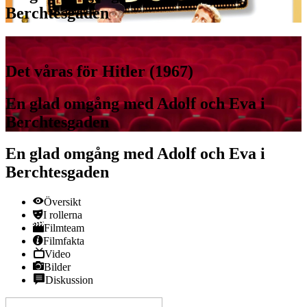
Berchtesgaden
Det våras för Hitler (1967)
En glad omgång med Adolf och Eva i
Berchtesgaden
En glad omgång med Adolf och Eva i
Berchtesgaden
Översikt
I rollerna
Filmteam
Filmfakta
Video
Bilder
Diskussion
View this page in English on Filmanic