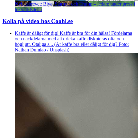
Nyhetsbrevet: Biya, Starmer och Trump – ledare under press i
tre världsdelar
Kolla på video hos Coohl.se
Kaffe är dåligt för dig! Kaffe är bra för din hälsa! Fördelarna
och nackdelarna med att dricka kaffe diskuteras ofta och
högljutt. Otaliga s... (Är kaffe bra eller dåligt för dig? Foto:
Nathan Dumlao / Unsplash)