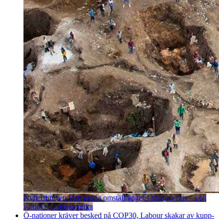
Nyhetsbrevet: Den gröna omställningens blodiga pris – och
valtider i Latinamerika
Ö-nationer kräver besked på COP30, Labour skakar av kupp­