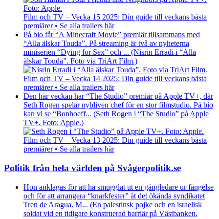
Film och TV – Vecka 15 2025: Din guide till veckans bästa
premiärer • Se alla trailers här
På bio får “A Minecraft Movie” premiär tillsammans med
“Alla älskar Touda”. På streaming är två av nyheterna
miniserien “Dying for Sex” och ... (Nisrin Erradi i “Alla
älskar Touda”. Foto via TriArt Film.)
Film och TV – Vecka 14 2025: Din guide till veckans bästa
premiärer • Se alla trailers här
Den här veckan har “The Studio” premiär på Apple TV+, där
Seth Rogen spelar nybliven chef för en stor filmstudio. På bio
kan vi se “Bonhoeff... (Seth Rogen i “The Studio” på Apple
TV+. Foto: Apple.)
Film och TV – Vecka 13 2025: Din guide till veckans bästa
premiärer • Se alla trailers här
Politik från hela världen på Svågerpolitik.se
Hon anklagas för att ha smugglat ut en gängledare ur fängelse
och för att arrangera “knarkfester” åt det ökända syndikatet
Tren de Aragua. M... (En palestinsk pojke och en israelisk
soldat vid en tidigare konstruerad barriär på Västbanken.