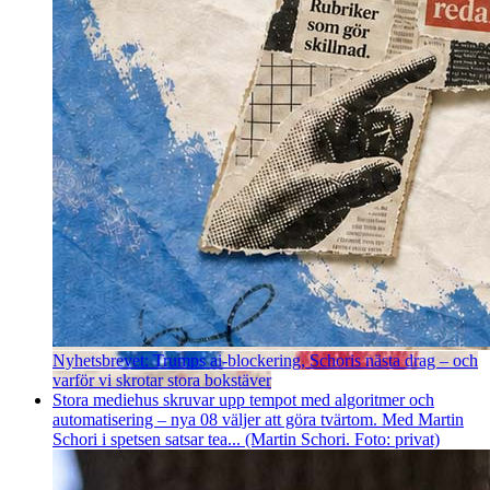
Nyhetsbrevet: Trumps ai-blockering, Schoris nästa drag – och
varför vi skrotar stora bokstäver
Stora mediehus skruvar upp tempot med algoritmer och
automatisering – nya 08 väljer att göra tvärtom. Med Martin
Schori i spetsen satsar tea... (Martin Schori. Foto: privat)