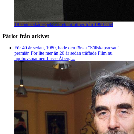
18 kända skådespelare i reklamfilmer från 1990-talet
Pärlor från arkivet
För 40 år sedan, 1980, hade den första "Sällskapsresan"
premiär. För lite mer än 20 år sedan träffade Film.nu
upphovsmannen Lasse Åberg ...