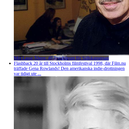
Möt Lasse Åberg: 40-årsjubileum för Sällskapsresan
Flashback 20 år till Stockholms filmfestival 1998, där Film.nu
träffade Gena Rowlands! Den amerikanska indie-drottningen
var tidigt ute ...