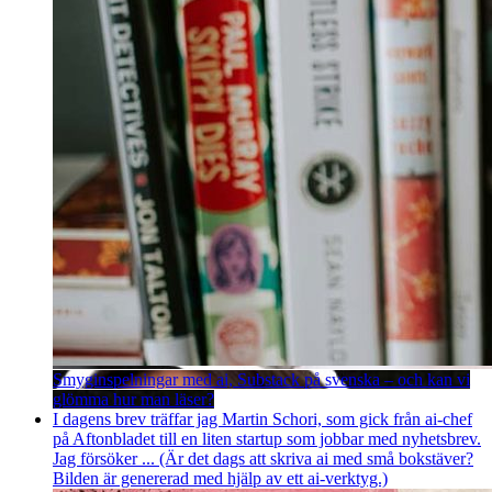
Smyginspelningar med ai, Substack på svenska – och kan vi
glömma hur man läser?
I dagens brev träffar jag Martin Schori, som gick från ai-chef
på Aftonbladet till en liten startup som jobbar med nyhetsbrev.
Jag försöker ... (Är det dags att skriva ai med små bokstäver?
Bilden är genererad med hjälp av ett ai-verktyg.)