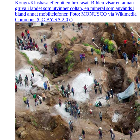
Kongo-Kinshasa efter att en bro rasat. Bilden visar en annan
gruva i landet som utvinner coltan, en mineral som används i
bland annat mobiltelefoner. Foto: MONUSCO via Wikimedia
Commons (CC BY-SA 2.0) )