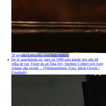
20 mysiga kattkaféer över hela världen
De är superkända nu, men på 1990-talet kände inte alla till
vilka de var. Visste du att Tina Fey, Stephen Colbert och Amy
Adams alla gjorde ... (Filminspelning. Foto: Jakob Owens /
Unsplash)