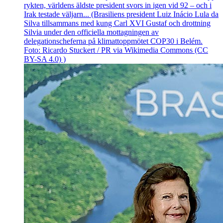
rykten, världens äldste president svors in igen vid 92 – och i
Irak testade väljarn... (Brasiliens president Luiz Inácio Lula da
Silva tillsammans med kung Carl XVI Gustaf och drottning
Silvia under den officiella mottagningen av
delegationscheferna på klimattoppmötet COP30 i Belém.
Foto: Ricardo Stuckert / PR via Wikimedia Commons (CC
BY-SA 4.0) )