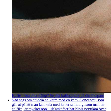
Kaffe – bra eller dåligt? Se alla kaffestudier på din fikapaus
Vad sägs om att dela en kaffe med en katt? Konceptet, som
går ut på att man kan kela med katter samtidigt som man tar
en fika, är mycket pop... (Kattkaféer har blivit populära över