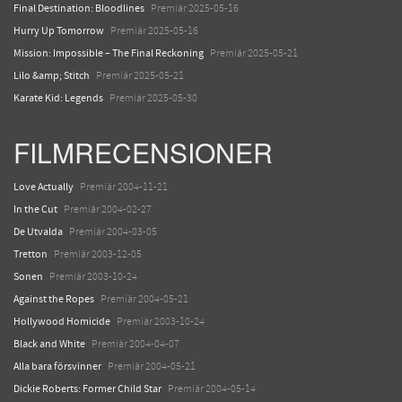
Final Destination: Bloodlines
Premiär 2025-05-16
Hurry Up Tomorrow
Premiär 2025-05-16
Mission: Impossible – The Final Reckoning
Premiär 2025-05-21
Lilo &amp; Stitch
Premiär 2025-05-21
Karate Kid: Legends
Premiär 2025-05-30
FILMRECENSIONER
Love Actually
Premiär 2004-11-21
In the Cut
Premiär 2004-02-27
De Utvalda
Premiär 2004-03-05
Tretton
Premiär 2003-12-05
Sonen
Premiär 2003-10-24
Against the Ropes
Premiär 2004-05-21
Hollywood Homicide
Premiär 2003-10-24
Black and White
Premiär 2004-04-07
Alla bara försvinner
Premiär 2004-05-21
Dickie Roberts: Former Child Star
Premiär 2004-05-14