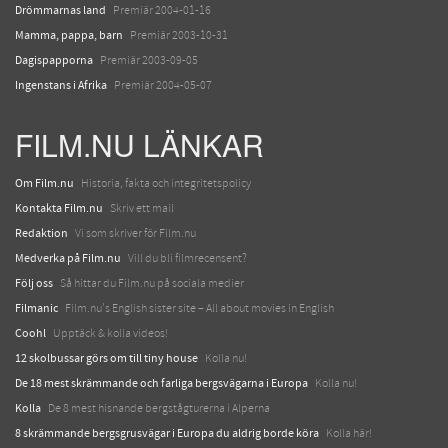
Drömmarnas land
Premiär 2004-01-16
Mamma, pappa, barn
Premiär 2003-10-31
Dagispapporna
Premiär 2003-09-05
Ingenstans i Afrika
Premiär 2004-05-07
FILM.NU LÄNKAR
Om Film.nu
Historia, fakta och integritetspolicy
Kontakta Film.nu
Skriv ett mail
Redaktion
Vi som skriver för Film.nu
Medverka på Film.nu
Vill du bli filmrecensent?
Följ oss
Så hittar du Film.nu på sociala medier
Filmanic
Film.nu's English sister site – All about movies in English
Coohl
Upptäck & kolla videos!
12 skolbussar görs om till tiny house
Kolla nu!
De 18 mest skrämmande och farliga bergsvägarna i Europa
Kolla nu!
Kolla
De 8 mest hisnande bergstågturerna i Alperna
8 skrämmande bergsgrusvägar i Europa du aldrig borde köra
Kolla här!