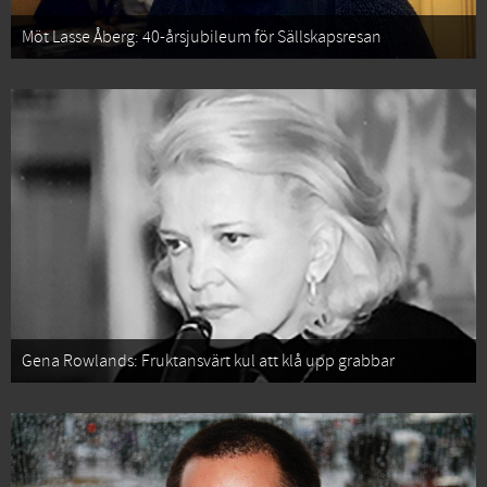
Möt Lasse Åberg: 40-årsjubileum för Sällskapsresan
Gena Rowlands: Fruktansvärt kul att klå upp grabbar