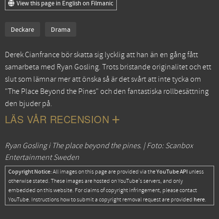
View this page in English on Filmanic
Deckare
Drama
Derek Cianfrance bör skatta sig lycklig att han än en gång fått
samarbeta med Ryan Gosling. Trots bristande originalitet och ett
slut som lämnar mer att önska så är det svårt att inte tycka om
"The Place Beyond the Pines" och den fantastiska rollbesättning
den bjuder på.
LÄS VÅR RECENSION
Ryan Gosling i The place beyond the pines. | Foto: Scanbox
Entertainment Sweden
Copyright Notice:
YouTube API
All images on this page are provided via the
unless
otherwise stated. These images are hosted on YouTube's servers, and only
embedded on this website. For claims of copyright infringement, please contact
here
YouTube. Instructions how to submit a copyright removal request are provided
.