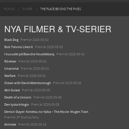
FILM.NU
FILMER
THE PLACE BEYOND THE PINES
NYA FILMER & TV-SERIER
Black Dog
Premiär 2025-05-02
Bob Trevino Likes It
Premiär 2025-05-02
I huvudet på Blanche Houellebecq
Premiär 2025-05-02
Rörelser
Premiär 2025-05-02
Unanimal
Premiär 2025-05-02
Warfare
Premiär 2025-05-02
Ocean with David Attenborough
Premiär 2025-05-08
Abir Gulaal
Premiär 2025-05-09
Death of a Unicorn
Premiär 2025-05-09
Den tysta trilogin
Premiär 2025-05-09
Demon Slayer: Kimetsu no Yaiba – The Movie: Mugen Train
Premiär SF Studios/Sony
Animale
Premiär 2025-05-16