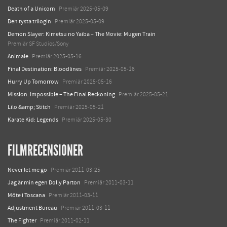
Death of a Unicorn
Premiär 2025-05-09
Den tysta trilogin
Premiär 2025-05-09
Demon Slayer: Kimetsu no Yaiba – The Movie: Mugen Train
Premiär SF Studios/Sony
Animale
Premiär 2025-05-16
Final Destination: Bloodlines
Premiär 2025-05-16
Hurry Up Tomorrow
Premiär 2025-05-16
Mission: Impossible – The Final Reckoning
Premiär 2025-05-21
Lilo &amp; Stitch
Premiär 2025-05-21
Karate Kid: Legends
Premiär 2025-05-30
FILMRECENSIONER
Never let me go
Premiär 2011-03-25
Jag är min egen Dolly Parton
Premiär 2011-03-11
Möte i Toscana
Premiär 2011-03-11
Adjustment Bureau
Premiär 2011-03-11
The Fighter
Premiär 2011-02-11