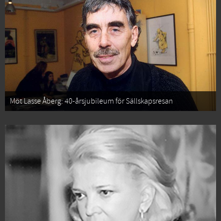
Möt Lasse Åberg: 40-årsjubileum för Sällskapsresan