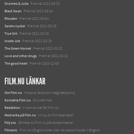
Gnomeo & Julia
Premiär 2011-03-11
Black Swan
Premiär 2011-03-04
Ritualen
Premiär 2011-03-04
Sarahs nyckel
Premiär 2011-02-25
True Grit
Premiär 2011-02-18
Inside Job
Premiär 2011-02-18
The Green Hornet
Premiär 2011-02-21
Love and other drugs
Premiär 2011-01-21
The good heart
Premiär 2010-12-03
FILM.NU LÄNKAR
Om Film.nu
Historia, fakta och integritetspolicy
Kontakta Film.nu
Skriv ett mail
Redaktion
Vi som skriver för Film.nu
Medverka på Film.nu
Vill du bli filmrecensent?
Följ oss
Så hittar du Film.nu på sociala medier
Filmanic
Film.nu's English sister site – All about movies in English