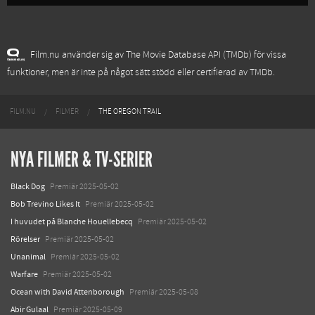
Film.nu använder sig av The Movie Database API (TMDb) för vissa
funktioner, men är inte på något sätt stödd eller certifierad av TMDb.
FILM.NU
FILMER
THE OREGON TRAIL
NYA FILMER & TV-SERIER
Black Dog
Premiär 2025-05-02
Bob Trevino Likes It
Premiär 2025-05-02
I huvudet på Blanche Houellebecq
Premiär 2025-05-02
Rörelser
Premiär 2025-05-02
Unanimal
Premiär 2025-05-02
Warfare
Premiär 2025-05-02
Ocean with David Attenborough
Premiär 2025-05-08
Abir Gulaal
Premiär 2025-05-09