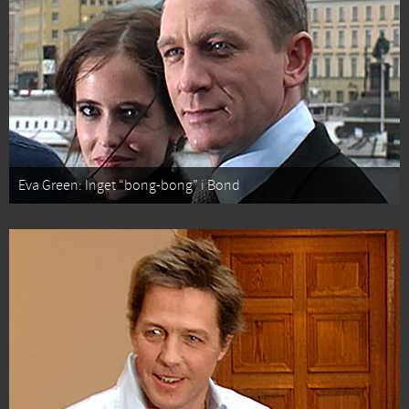
Eva Green: Inget “bong-bong” i Bond